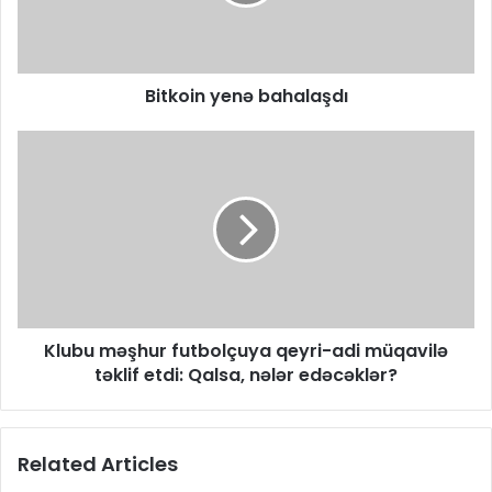
Bitkoin yenə bahalaşdı
Klubu məşhur futbolçuya qeyri-adi müqavilə
təklif etdi: Qalsa, nələr edəcəklər?
Related Articles