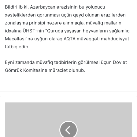
Bildirilib ki, Azərbaycan ərazisinin bu yoluxucu
xəstəliklərdən qorunması üçün qeyd olunan ərazilərdən
zonalaşma prinsipi nəzərə alınmaqla, müvafiq malların
idxalına ÜHST-nin “Quruda yaşayan heyvanların sağlamlıq
Məcəlləsi”nə uyğun olaraq AQTA müvəqqəti məhdudiyyət
tətbiq edib.
Eyni zamanda müvafiq tədbirlərin görülməsi üçün Dövlət
Gömrük Komitəsinə müraciət olunub.