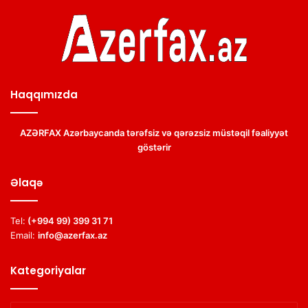
Haqqımızda
AZƏRFAX Azərbaycanda tərəfsiz və qərəzsiz müstəqil fəaliyyət
göstərir
Əlaqə
Tel:
(+994 99) 399 31 71
Email:
info@azerfax.az
Kategoriyalar