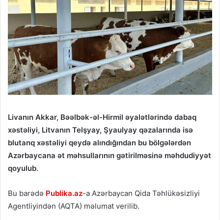
Livanın Akkar, Bəəlbək-əl-Hirmil əyalətlərində dabaq
xəstəliyi, Litvanın Telşyay, Şyaulyay qəzalarında isə
blutanq xəstəliyi qeydə alındığından bu bölgələrdən
Azərbaycana ət məhsullarının gətirilməsinə məhdudiyyət
qoyulub.
Bu barədə
Publika.az
-a Azərbaycan Qida Təhlükəsizliyi
Agentliyindən (AQTA) məlumat verilib.