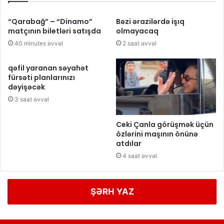
“Qarabağ” – “Dinamo”
Bəzi ərazilərdə işıq
matçının biletləri satışda
olmayacaq
40 minutes əvvəl
2 saat əvvəl
qəfil yaranan səyahət
fürsəti planlarınızı
dəyişəcək
3 saat əvvəl
Ceki Çanla görüşmək üçün
özlərini maşının önünə
atdılar
4 saat əvvəl
ŞƏRH YAZ