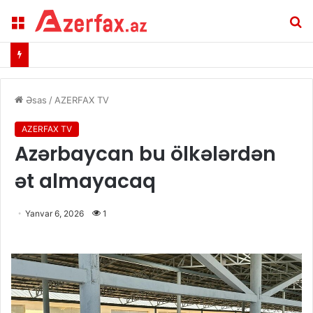
Menu
A
Əsas
/
AZERFAX TV
AZERFAX TV
Azərbaycan bu ölkələrdən
ət almayacaq
Yanvar 6, 2026
1