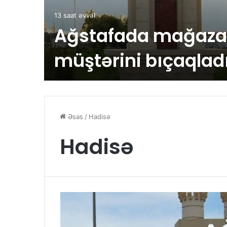
13 saat əvvəl
Ağstafada mağaza 
müştərini bıçaqlad
Əsas
/
Hadisə
Hadisə