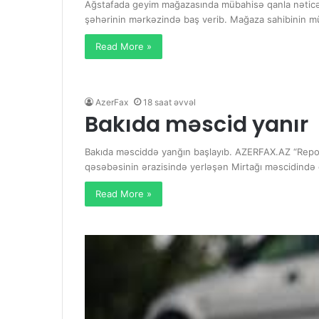
Ağstafada geyim mağazasında mübahisə qanla nəticə
şəhərinin mərkəzində baş verib. Mağaza sahibinin m
Read More »
AzerFax
18 saat əvvəl
Bakıda məscid yanır
Bakıda məsciddə yanğın başlayıb. AZERFAX.AZ “Report
qəsəbəsinin ərazisində yerləşən Mirtağı məscidind
Read More »