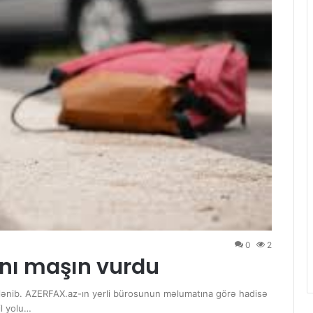
0
2
ını maşın vurdu
ələnib. AZERFAX.az-ın yerli bürosunun məlumatına görə hadisə
l yolu…