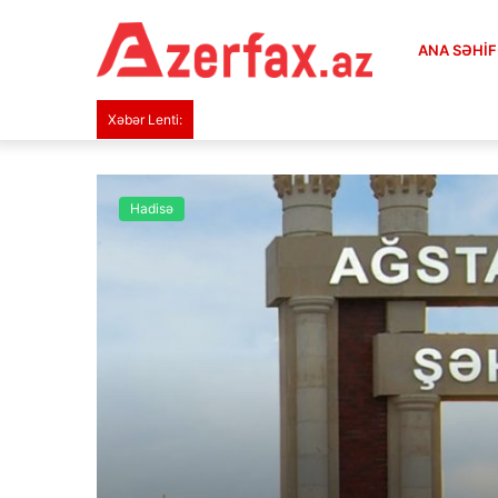
ANA SƏHI
Xəbər Lenti:
Hadisə