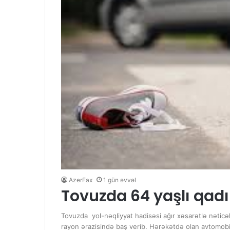
AzerFax
1 gün əvvəl
Tovuzda 64 yaşlı qad
Tovuzda yol-nəqliyyat hadisəsi ağır xəsarətlə nətic
rayon ərazisində baş verib. Hərəkətdə olan avtomobi