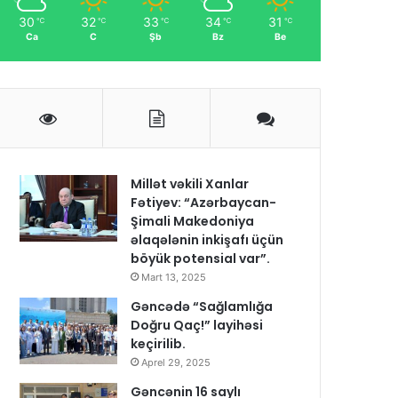
30
32
33
34
31
℃
℃
℃
℃
℃
Ca
C
Şb
Bz
Be
Millət vəkili Xanlar
Fətiyev: “Azərbaycan-
Şimali Makedoniya
əlaqələnin inkişafı üçün
böyük potensial var”.
Mart 13, 2025
Gəncədə “Sağlamlığa
Doğru Qaç!” layihəsi
keçirilib.
Aprel 29, 2025
Gəncənin 16 saylı