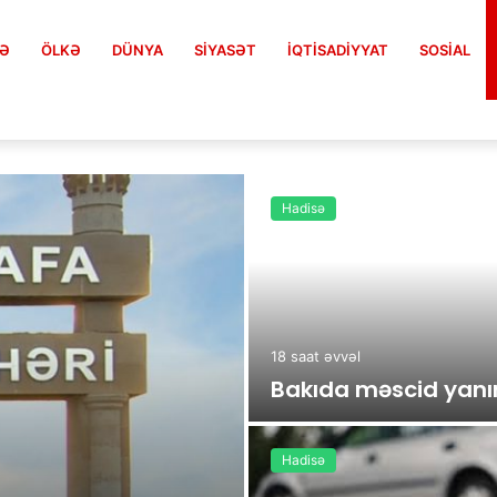
FƏ
ÖLKƏ
DÜNYA
SIYASƏT
İQTISADIYYAT
SOSIAL
Hadisə
18 saat əvvəl
Bakıda məscid yanı
Hadisə