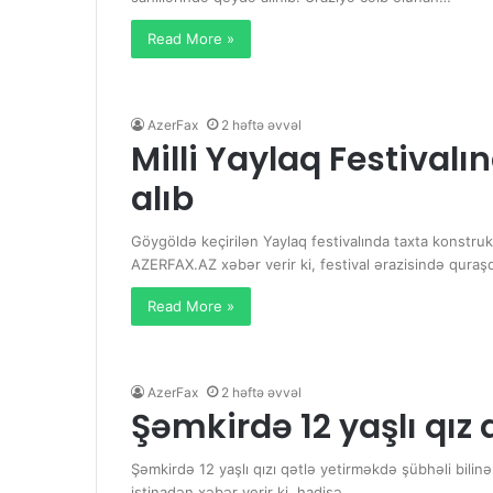
Read More »
AzerFax
2 həftə əvvəl
Milli Yaylaq Festivalı
alıb
Göygöldə keçirilən Yaylaq festivalında taxta konstruk
AZERFAX.AZ xəbər verir ki, festival ərazisində quraş
Read More »
AzerFax
2 həftə əvvəl
Şəmkirdə 12 yaşlı qız q
Şəmkirdə 12 yaşlı qızı qətlə yetirməkdə şübhəli bilin
istinadən xəbər verir ki, hadisə…