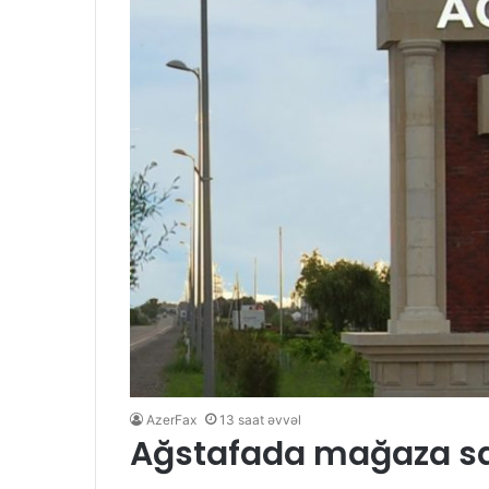
AzerFax
13 saat əvvəl
Ağstafada mağaza sah