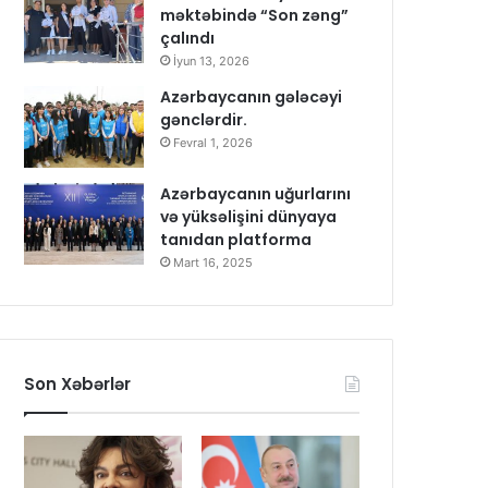
məktəbində “Son zəng”
çalındı
İyun 13, 2026
Azərbaycanın gələcəyi
gənclərdir.
Fevral 1, 2026
Azərbaycanın uğurlarını
və yüksəlişini dünyaya
tanıdan platforma
Mart 16, 2025
Son Xəbərlər