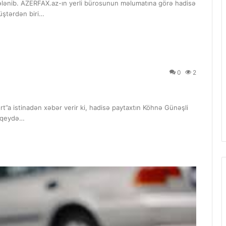
lənib. AZERFAX.az-ın yerli bürosunun məlumatına görə hadisə
üştərdən biri…
0
2
”a istinadən xəbər verir ki, hadisə paytaxtın Köhnə Günəşli
ə qeydə…