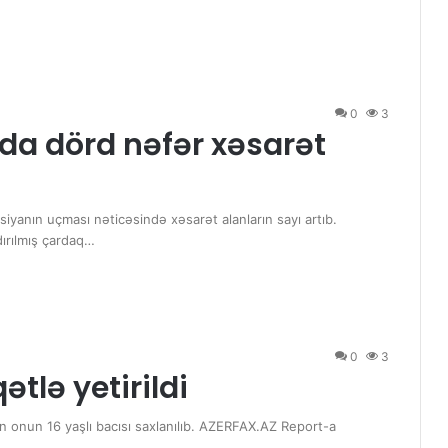
0
3
nda dörd nəfər xəsarət
siyanın uçması nəticəsində xəsarət alanların sayı artıb.
dırılmış çardaq…
0
3
ətlə yetirildi
ən onun 16 yaşlı bacısı saxlanılıb. AZERFAX.AZ Report-a