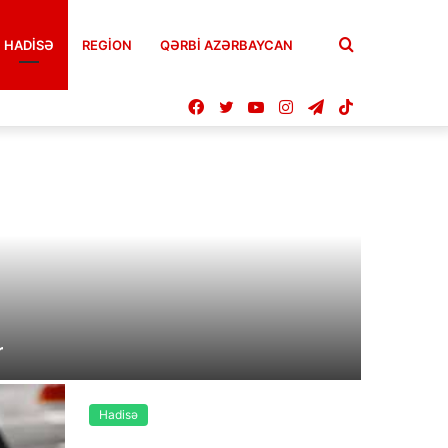
Axtar
HADISƏ
REGION
QƏRBİ AZƏRBAYCAN
Facebook
Twitter
YouTube
Instagram
Telegram
TikTok
r
Hadisə