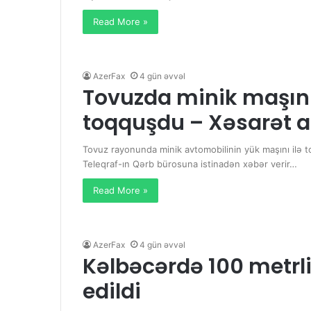
Read More »
AzerFax
4 gün əvvəl
Tovuzda minik maşını
toqquşdu – Xəsarət a
Tovuz rayonunda minik avtomobilinin yük maşını ilə t
Teleqraf-ın Qərb bürosuna istinadən xəbər verir…
Read More »
AzerFax
4 gün əvvəl
Kəlbəcərdə 100 metrli
edildi