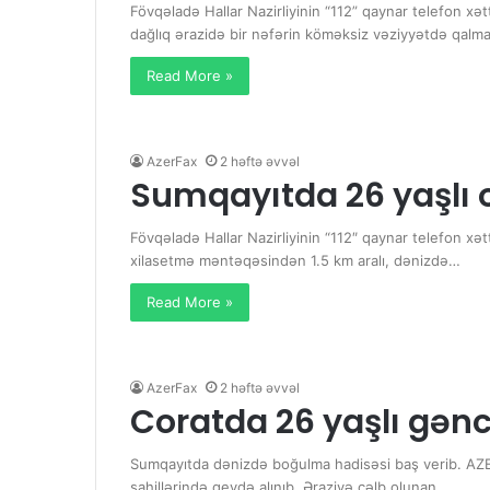
Fövqəladə Hallar Nazirliyinin “112” qaynar telefon x
dağlıq ərazidə bir nəfərin köməksiz vəziyyətdə qalm
Read More »
AzerFax
2 həftə əvvəl
Sumqayıtda 26 yaşlı 
Fövqəladə Hallar Nazirliyinin “112″ qaynar telefon xə
xilasetmə məntəqəsindən 1.5 km aralı, dənizdə…
Read More »
AzerFax
2 həftə əvvəl
Coratda 26 yaşlı gən
Sumqayıtda dənizdə boğulma hadisəsi baş verib. AZER
sahillərində qeydə alınıb. Əraziyə cəlb olunan…