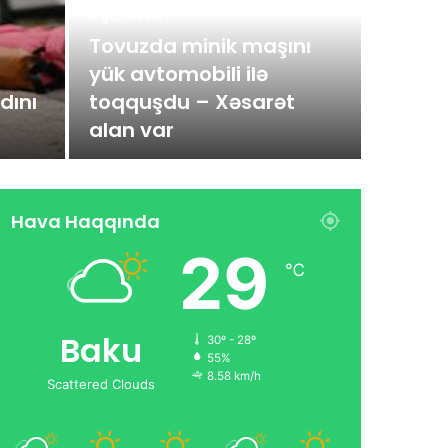
4 gün əvvəl
Tovuzda minik maşını
yük avtomobili ilə
dını
toqquşdu – Xəsarət
alan var
Hava Haqqında
29
℃
Baku
30º - 28º
55%
8.58 km/h
Scattered Clouds