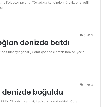
əttinə Kəlbəcər rayonu, Tövlədərə kəndində mürəkkəb relyefli
ası…
0
3
oğlan dənizdə batdı
ttinə Sumqayıt şəhəri, Corat qəsəbəsi ərazisində ən yaxın
0
3
c dənizdə boğuldu
FAX.AZ xəbər verir ki, hadisə Xəzər dənizinin Corat