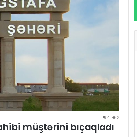
0
2
ibi müştərini bıçaqladı