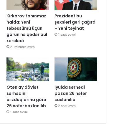
Kirkorov tanınmaz
Prezident bu
halda: Yeni
şəxsləri geri çağırdı
təbəssümü üçün
– Yeni təyinat
görün nə qədər pul
1 saat əvvəl
xərclədi
21 minutes əvvəl
Ötən ay dövlət
İyulda sərhədi
sərhədini
pozan 26 nəfər
pоzduqlarına görə
saxlanılıb
26 nəfər saxlanılıb
2 saat əvvəl
1 saat əvvəl