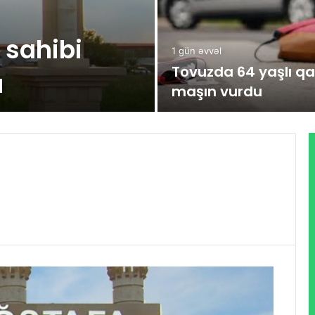
sahibi
1 gün əvvəl
Tovuzda 64 yaşlı qa
ı
maşın vurdu