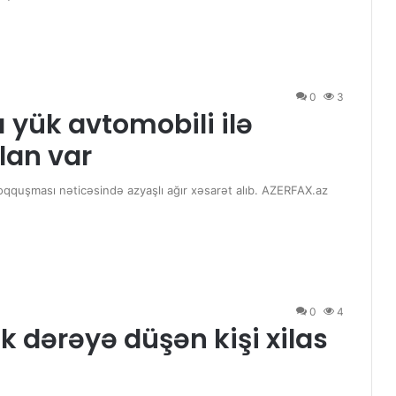
0
3
 yük avtomobili ilə
lan var
oqquşması nəticəsində azyaşlı ağır xəsarət alıb. AZERFAX.az
0
4
k dərəyə düşən kişi xilas