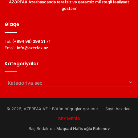
AZƏRFAX Azərbaycanda tərəfsiz və qərəzsiz müstəqil fəaliyyət
göstərir
Əlaqə
Tel:
(+994 99) 399 31 71
Email:
info@azerfax.az
Kategoriyalar
Kategoriyalar
© 2026, AZERFAX.AZ - Bütün hüquqlar qorunur. | Saytı hazırladı
BEY MEDİA
Baş Redaktor:
Məqsəd Hafis oğlu Rəhimov