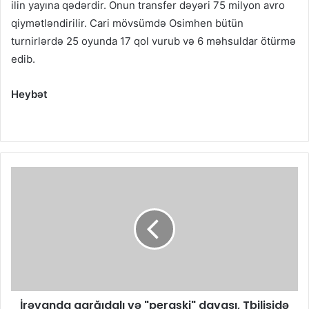
ilin yayına qədərdir. Onun transfer dəyəri 75 milyon avro
qiymətləndirilir. Cari mövsümdə Osimhen bütün
turnirlərdə 25 oyunda 17 qol vurub və 6 məhsuldar ötürmə
edib.
Heybət
İrəvanda qarğıdalı və "peraşki" davası, Tbilisidə