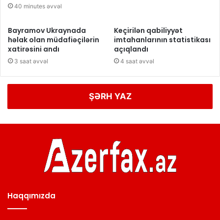
40 minutes əvvəl
Bayramov Ukraynada
Keçirilən qabiliyyət
həlak olan müdafiəçilərin
imtahanlarının statistikası
xatirəsini andı
açıqlandı
3 saat əvvəl
4 saat əvvəl
ŞƏRH YAZ
Haqqımızda