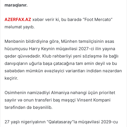
maraqlanır.
AZERFAX.AZ
xəbər verir ki, bu barədə “Foot Mercato”
məlumat yayıb.
Mənbənin bildirdiyinə görə, Münhen təmsilçisinin əsas
hücumçusu Harry Keynin müqaviləsi 2027-ci ilin yayına
qədər qüvvədədir. Klub rəhbərliyi yeni sözləşmə ilə bağlı
danışıqların uğurla başa çatacağına tam əmin deyil və bu
səbəbdən mümkün əvəzləyici variantları indidən nəzərdən
keçirir.
Osimhenin namizədliyi Almaniya nəhəngi üçün prioritet
sayılır və onun transferi baş məşqçi Vinsent Kompani
tərəfindən də bəyənilib.
27 yaşlı nigeriyalının “Qalatasaray”la müqaviləsi 2029-cu