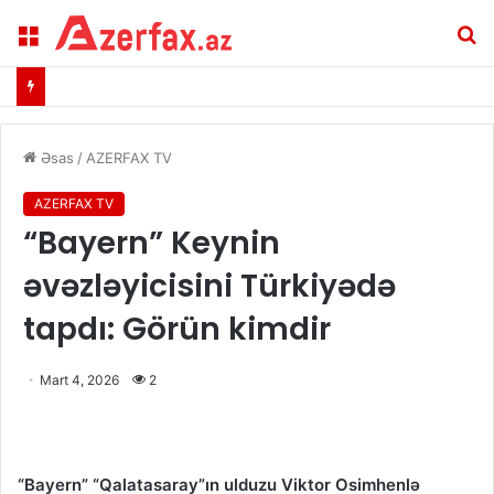
Menu
A
Əsas
/
AZERFAX TV
AZERFAX TV
“Bayern” Keynin
əvəzləyicisini Türkiyədə
tapdı: Görün kimdir
Mart 4, 2026
2
“Bayern” “Qalatasaray”ın ulduzu Viktor Osimhenlə