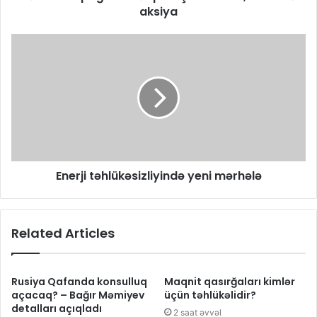
aksiya
Enerji təhlükəsizliyində yeni mərhələ
Related Articles
Rusiya Qafanda konsulluq
Maqnit qasırğaları kimlər
açacaq? – Bağır Məmiyev
üçün təhlükəlidir?
detalları açıqladı
2 saat əvvəl