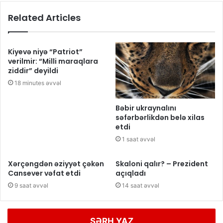
Related Articles
Kiyevə niyə “Patriot”
verilmir: “Milli maraqlara
ziddir” deyildi
18 minutes əvvəl
Bəbir ukraynalını
səfərbərlikdən belə xilas
etdi
1 saat əvvəl
Xərçəngdən əziyyət çəkən
Skaloni qalır? – Prezident
Cansever vəfat etdi
açıqladı
9 saat əvvəl
14 saat əvvəl
ŞƏRH YAZ