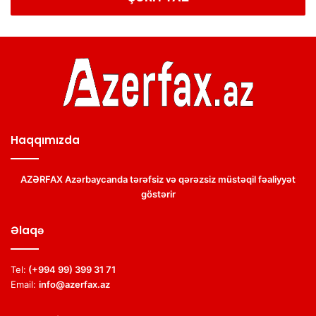
Haqqımızda
AZƏRFAX Azərbaycanda tərəfsiz və qərəzsiz müstəqil fəaliyyət
göstərir
Əlaqə
Tel:
(+994 99) 399 31 71
Email:
info@azerfax.az