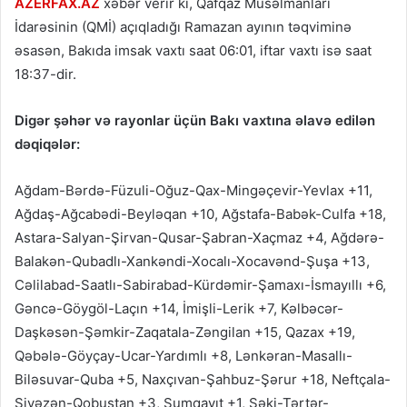
AZERFAX.AZ
xəbər verir ki, Qafqaz Müsəlmanları
İdarəsinin (QMİ) açıqladığı Ramazan ayının təqviminə
əsasən, Bakıda imsak vaxtı saat 06:01, iftar vaxtı isə saat
18:37-dir.
Digər şəhər və rayonlar üçün Bakı vaxtına əlavə edilən
dəqiqələr:
Ağdam-Bərdə-Füzuli-Oğuz-Qax-Mingəçevir-Yevlax +11,
Ağdaş-Ağcabədi-Beyləqan +10, Ağstafa-Babək-Culfa +18,
Astara-Salyan-Şirvan-Qusar-Şabran-Xaçmaz +4, Ağdərə-
Balakən-Qubadlı-Xankəndi-Xocalı-Xocavənd-Şuşa +13,
Cəlilabad-Saatlı-Sabirabad-Kürdəmir-Şamaxı-İsmayıllı +6,
Gəncə-Göygöl-Laçın +14, İmişli-Lerik +7, Kəlbəcər-
Daşkəsən-Şəmkir-Zaqatala-Zəngilan +15, Qazax +19,
Qəbələ-Göyçay-Ucar-Yardımlı +8, Lənkəran-Masallı-
Biləsuvar-Quba +5, Naxçıvan-Şahbuz-Şərur +18, Neftçala-
Siyəzən-Qobustan +3, Sumqayıt +1, Şəki-Tərtər-