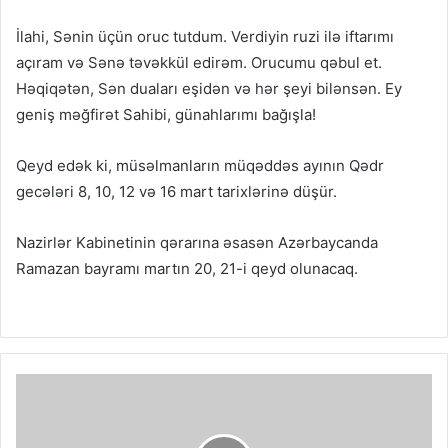
İlahi, Sənin üçün oruc tutdum. Verdiyin ruzi ilə iftarımı
açıram və Sənə təvəkkül edirəm. Orucumu qəbul et.
Həqiqətən, Sən duaları eşidən və hər şeyi bilənsən. Ey
geniş məğfirət Sahibi, günahlarımı bağışla!
Qeyd edək ki, müsəlmanların müqəddəs ayının Qədr
gecələri 8, 10, 12 və 16 mart tarixlərinə düşür.
Nazirlər Kabinetinin qərarına əsasən Azərbaycanda
Ramazan bayramı martın 20, 21-i qeyd olunacaq.