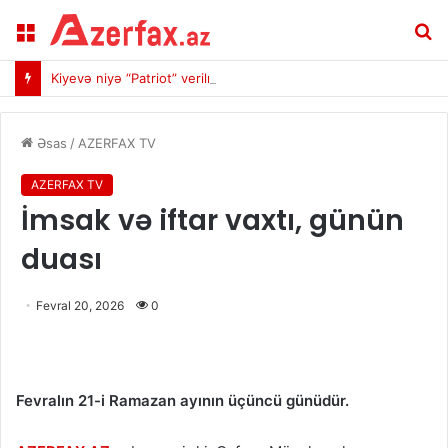
Menu
A
Kiyevə niyə “Patriot” verilmir: “Milli maraqlara ziddir” deyildi
Əsas
/
AZERFAX TV
AZERFAX TV
İmsak və iftar vaxtı, günün
duası
Fevral 20, 2026
0
Fevralın 21-i Ramazan ayının üçüncü günüdür.