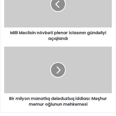
Milli Məclisin növbəti plenar iclasının gündəliyi
açıqlandı
Bir milyon manatlıq dələduzluq iddiası: Məşhur
məmur oğlunun məhkəməsi