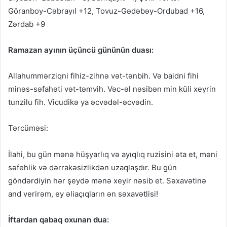
Göranboy-Cəbrayıl +12, Tovuz-Gədəbəy-Ordubad +16,
Zərdab +9
Ramazan ayının üçüncü gününün duası:
Allahummərziqni fihiz-zihnə vət-tənbih. Və baidni fihi
minəs-səfahəti vət-təmvih. Vəc-əl nəsibən min küli xeyrin
tunzilu fih. Vicudikə ya əcvədəl-əcvədin.
Tərcüməsi:
İlahi, bu gün mənə hüşyarlıq və ayıqlıq ruzisini əta et, məni
səfehlik və dərrakəsizlikdən uzaqlaşdır. Bu gün
göndərdiyin hər şeydə mənə xeyir nəsib et. Səxavətinə
and verirəm, ey əliaçıqların ən səxavətlisi!
İftardan qabaq oxunan dua: