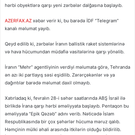
hərbi obyektlərə qarşı yeni zərbələr dalğasına başlayıb.
AZERFAX.AZ
xəbər verir ki, bu barədə İDF “Telegram”
kanalı məlumat yayıb.
Qeyd edilib ki, zərbələr İranın ballistik raket sistemlərinə
və hava hücumundan müdafiə vasitələrinə qarşı yönəlib.
İranın “Mehr” agentliyinin verdiyi məlumata görə, Tehranda
ən azı iki partlayış səsi eşidilib. Zərərçəkənlər və ya
dağıntılar barədə məlumat daxil olmayıb.
Xatırladaq ki, fevralın 28-i səhər saatlarında ABŞ İsrail ilə
birlikdə İrana qarşı hərbi əməliyyata başlayıb. Pentaqon bu
əməliyyata “Epik Qəzəb” adını verib. Nəticədə İslam
Respublikasında bir çox şəhərlər hücuma məruz qalıb.
Həmçinin mülki əhali arasında itkilərin olduğu bildirilib.