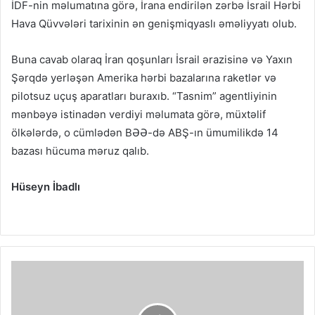
İDF-nin məlumatına görə, İrana endirilən zərbə İsrail Hərbi
Hava Qüvvələri tarixinin ən genişmiqyaslı əməliyyatı olub.
Buna cavab olaraq İran qoşunları İsrail ərazisinə və Yaxın
Şərqdə yerləşən Amerika hərbi bazalarına raketlər və
pilotsuz uçuş aparatları buraxıb. “Tasnim” agentliyinin
mənbəyə istinadən verdiyi məlumata görə, müxtəlif
ölkələrdə, o cümlədən BƏƏ-də ABŞ-ın ümumilikdə 14
bazası hücuma məruz qalıb.
Hüseyn İbadlı