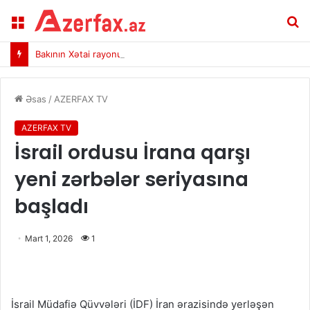
Menu
A
Bakının Xətai rayonunda yanğın başlayıb
Əsas
/
AZERFAX TV
AZERFAX TV
İsrail ordusu İrana qarşı
yeni zərbələr seriyasına
başladı
Mart 1, 2026
1
İsrail Müdafiə Qüvvələri (İDF) İran ərazisində yerləşən