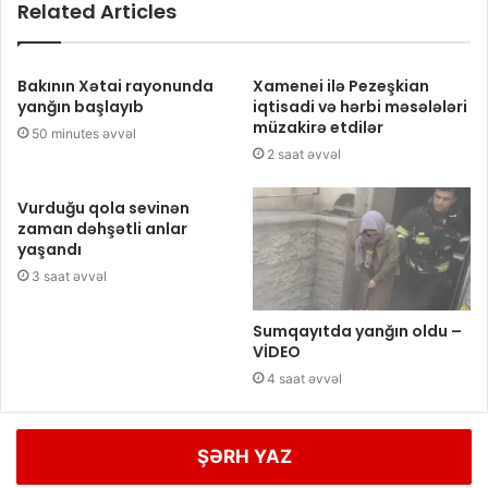
Related Articles
Bakının Xətai rayonunda
Xamenei ilə Pezeşkian
yanğın başlayıb
iqtisadi və hərbi məsələləri
müzakirə etdilər
50 minutes əvvəl
2 saat əvvəl
Vurduğu qola sevinən
zaman dəhşətli anlar
yaşandı
3 saat əvvəl
Sumqayıtda yanğın oldu –
VİDEO
4 saat əvvəl
ŞƏRH YAZ