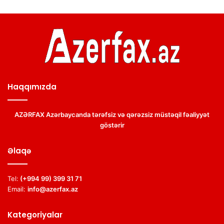
Haqqımızda
AZƏRFAX Azərbaycanda tərəfsiz və qərəzsiz müstəqil fəaliyyət
göstərir
Əlaqə
Tel:
(+994 99) 399 31 71
Email:
info@azerfax.az
Kategoriyalar