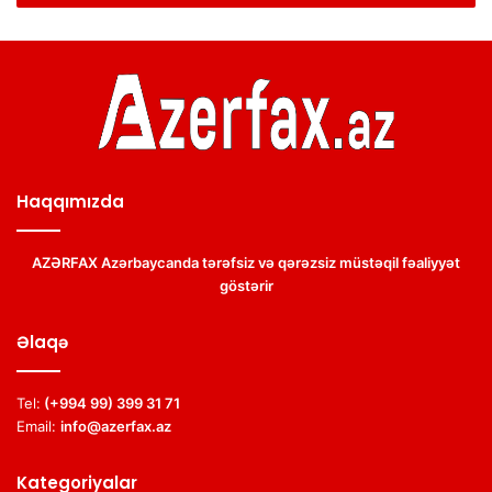
Haqqımızda
AZƏRFAX Azərbaycanda tərəfsiz və qərəzsiz müstəqil fəaliyyət
göstərir
Əlaqə
Tel:
(+994 99) 399 31 71
Email:
info@azerfax.az
Kategoriyalar