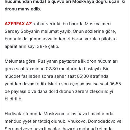
hücumundan müdafiə qüvvələri Moskvaya doğru uçan iki
dronu məhv edib.
AZERFAX.AZ
xəbər verir ki, bu barədə Moskva meri
Serqey Sobyanin məlumat yayıb. Onun sözlərinə görə,
bununla da günün əvvəlindən etibarən vurulan pilotsuz
aparatların sayı 38-ə çatıb.
Məlumata görə, Rusiyanın paytaxtına ilk dron hücumları
gecə saat təxminən 02:30 radələrində başlayıb. Bir
müddət fasilədən sonra səhər saat 05:30 ətrafında
yenidən davam edib. Merin son açıqlaması isə saat 06:55-
də paylaşılıb və daha dörd dronun zərərsizləşdirildiyi
bildirilib.
Hadisələr fonunda Moskvanın əsas hava limanlarında
məhdudiyyətlər tətbiq olunub. Vnukovo, Domodedovo və
Şeremetyevo hava limanları hazırda məhdud rejimdə