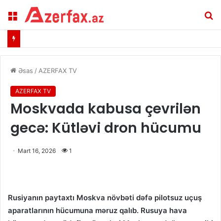
Menu
A
Əsas
/
AZERFAX TV
AZERFAX TV
Moskvada kabusa çevrilən
gecə: Kütləvi dron hücumu
Mart 16, 2026
1
Rusiyanın paytaxtı Moskva növbəti dəfə pilotsuz uçuş
aparatlarının hücumuna məruz qalıb. Rusuya hava