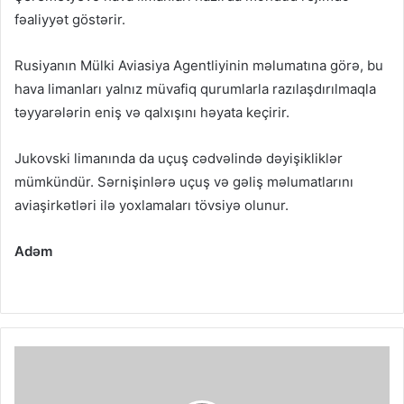
fəaliyyət göstərir.
Rusiyanın Mülki Aviasiya Agentliyinin məlumatına görə, bu
hava limanları yalnız müvafiq qurumlarla razılaşdırılmaqla
təyyarələrin eniş və qalxışını həyata keçirir.
Jukovski limanında da uçuş cədvəlində dəyişikliklər
mümkündür. Sərnişinlərə uçuş və gəliş məlumatlarını
aviaşirkətləri ilə yoxlamaları tövsiyə olunur.
Adəm