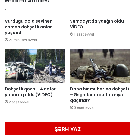
Related Articles
Vurduğu qola sevinən
Sumqayıtda yanğın oldu –
zaman dəhşətli anlar
VİDEO
yaşandı
1 saat əvvəl
21 minutes əvvəl
Dəhşətli qəza – 4 nəfər
Daha bir müharibə dəhşəti
yanaraq öldü (VİDEO)
– Əsgərlər ordudan niyə
qaçırlar?
2 saat əvvəl
3 saat əvvəl
ŞƏRH YAZ