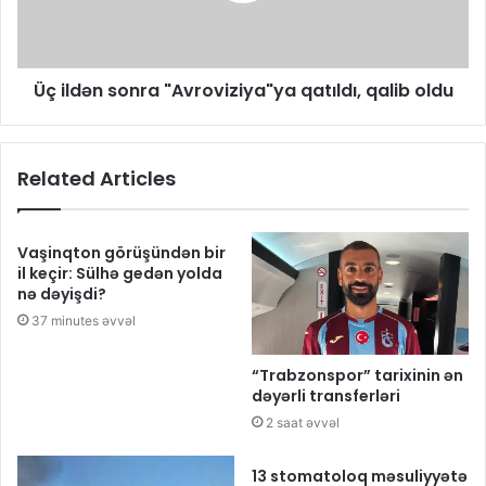
Üç ildən sonra "Avroviziya"ya qatıldı, qalib oldu
Related Articles
Vaşinqton görüşündən bir
il keçir: Sülhə gedən yolda
nə dəyişdi?
37 minutes əvvəl
“Trabzonspor” tarixinin ən
dəyərli transferləri
2 saat əvvəl
13 stomatoloq məsuliyyətə