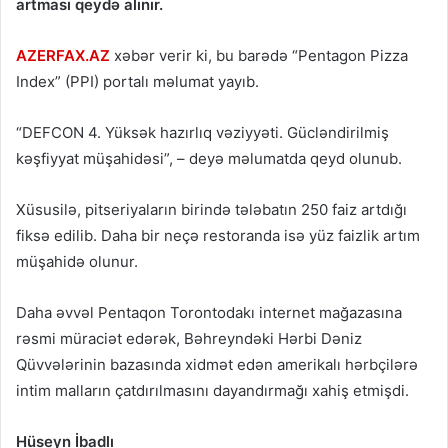
artması qeydə alınır.
AZERFAX.AZ
xəbər verir ki, bu barədə “Pentagon Pizza
Index” (PPI) portalı məlumat yayıb.
“DEFCON 4. Yüksək hazırlıq vəziyyəti. Gücləndirilmiş
kəşfiyyat müşahidəsi”, – deyə məlumatda qeyd olunub.
Xüsusilə, pitseriyaların birində tələbatın 250 faiz artdığı
fiksə edilib. Daha bir neçə restoranda isə yüz faizlik artım
müşahidə olunur.
Daha əvvəl Pentaqon Torontodakı internet mağazasına
rəsmi müraciət edərək, Bəhreyndəki Hərbi Dəniz
Qüvvələrinin bazasında xidmət edən amerikalı hərbçilərə
intim malların çatdırılmasını dayandırmağı xahiş etmişdi.
Hüseyn İbadlı