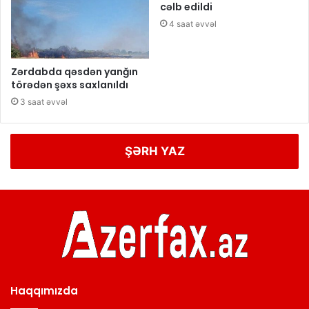
cəlb edildi
4 saat əvvəl
Zərdabda qəsdən yanğın
törədən şəxs saxlanıldı
3 saat əvvəl
ŞƏRH YAZ
Haqqımızda