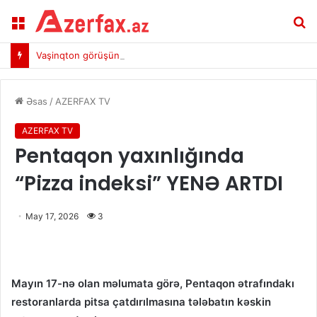
Menu
A
Vaşinqton görüşündən bir il keçir: Sülhə gedən yolda nə dəyişdi?
Əsas
/
AZERFAX TV
AZERFAX TV
Pentaqon yaxınlığında
“Pizza indeksi” YENƏ ARTDI
May 17, 2026
3
Mayın 17-nə olan məlumata görə, Pentaqon ətrafındakı
restoranlarda pitsa çatdırılmasına tələbatın kəskin