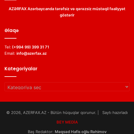
AZƏRFAX Azərbaycanda tərəfsiz və qərəzsiz müstəqil fəaliyyət
göstərir
Əlaqə
Tel:
(+994 99) 399 31 71
Email:
info@azerfax.az
Kategoriyalar
Kategoriyalar
© 2026, AZERFAX.AZ - Bütün hüquqlar qorunur. | Saytı hazırladı
BEY MEDİA
Baş Redaktor:
Məqsəd Hafis oğlu Rəhimov