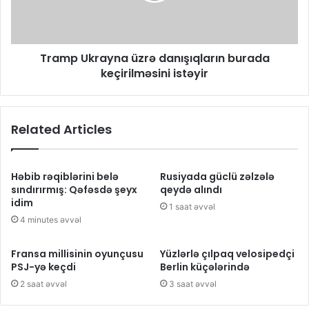
Tramp Ukrayna üzrə danışıqların burada
keçirilməsini istəyir
Related Articles
Həbib rəqiblərini belə
Rusiyada güclü zəlzələ
sındırırmış: Qəfəsdə şeyx
qeydə alındı
idim
1 saat əvvəl
4 minutes əvvəl
Fransa millisinin oyunçusu
Yüzlərlə çılpaq velosipedçi
PSJ-yə keçdi
Berlin küçələrində
2 saat əvvəl
3 saat əvvəl