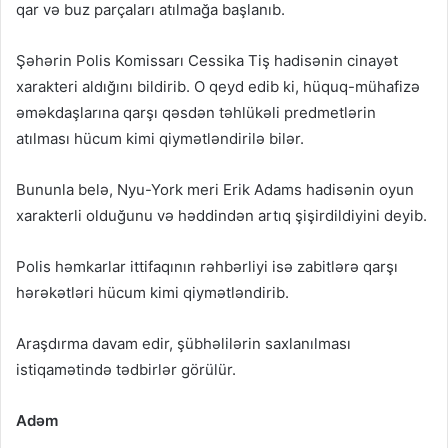
qar və buz parçaları atılmağa başlanıb.
Şəhərin Polis Komissarı Cessika Tiş hadisənin cinayət
xarakteri aldığını bildirib. O qeyd edib ki, hüquq-mühafizə
əməkdaşlarına qarşı qəsdən təhlükəli predmetlərin
atılması hücum kimi qiymətləndirilə bilər.
Bununla belə, Nyu-York meri Erik Adams hadisənin oyun
xarakterli olduğunu və həddindən artıq şişirdildiyini deyib.
Polis həmkarlar ittifaqının rəhbərliyi isə zabitlərə qarşı
hərəkətləri hücum kimi qiymətləndirib.
Araşdırma davam edir, şübhəlilərin saxlanılması
istiqamətində tədbirlər görülür.
Adəm