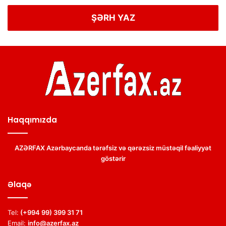
ŞƏRH YAZ
Haqqımızda
AZƏRFAX Azərbaycanda tərəfsiz və qərəzsiz müstəqil fəaliyyət
göstərir
Əlaqə
Tel:
(+994 99) 399 31 71
Email:
info@azerfax.az