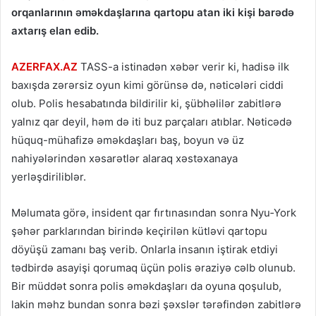
orqanlarının əməkdaşlarına qartopu atan iki kişi barədə
axtarış elan edib.
AZERFAX.AZ
TASS-a istinadən xəbər verir ki, hadisə ilk
baxışda zərərsiz oyun kimi görünsə də, nəticələri ciddi
olub. Polis hesabatında bildirilir ki, şübhəlilər zabitlərə
yalnız qar deyil, həm də iti buz parçaları atıblar. Nəticədə
hüquq-mühafizə əməkdaşları baş, boyun və üz
nahiyələrindən xəsarətlər alaraq xəstəxanaya
yerləşdiriliblər.
Məlumata görə, insident qar fırtınasından sonra Nyu‑York
şəhər parklarından birində keçirilən kütləvi qartopu
döyüşü zamanı baş verib. Onlarla insanın iştirak etdiyi
tədbirdə asayişi qorumaq üçün polis əraziyə cəlb olunub.
Bir müddət sonra polis əməkdaşları da oyuna qoşulub,
lakin məhz bundan sonra bəzi şəxslər tərəfindən zabitlərə