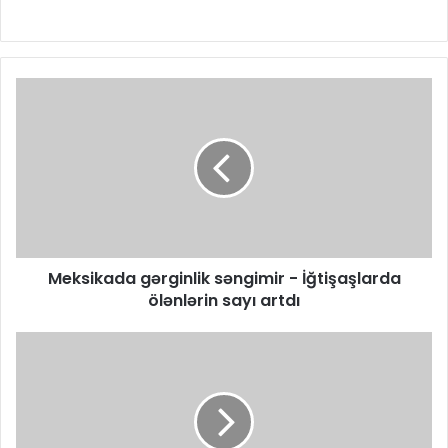
Meksikada gərginlik səngimir - İğtişaşlarda
ölənlərin sayı artdı