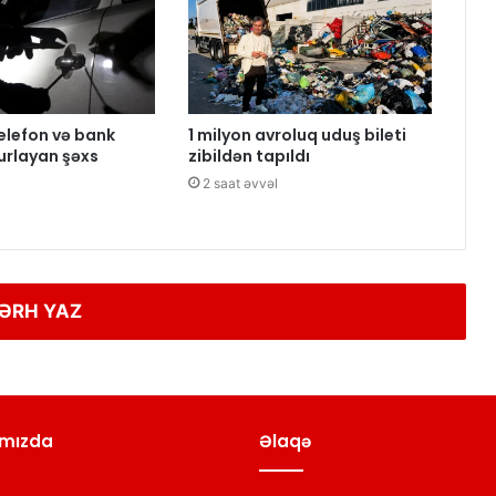
elefon və bank
1 milyon avroluq uduş bileti
ğurlayan şəxs
zibildən tapıldı
2 saat əvvəl
ƏRH YAZ
mızda
Əlaqə