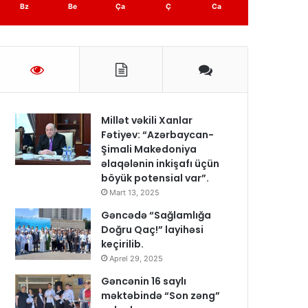
Bz
Be
Ça
Ç
Ca
Millət vəkili Xanlar
Fətiyev: “Azərbaycan-
Şimali Makedoniya
əlaqələnin inkişafı üçün
böyük potensial var”.
Mart 13, 2025
Gəncədə “Sağlamlığa
Doğru Qaç!” layihəsi
keçirilib.
Aprel 29, 2025
Gəncənin 16 saylı
məktəbində “Son zəng”