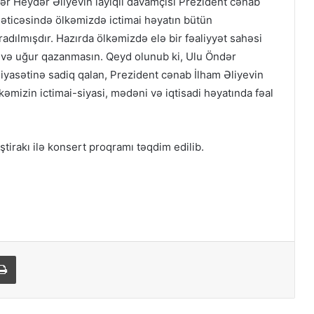
dər Heydər Əliyevin layiqli davamçısı Prezident cənab
 nəticəsində ölkəmizdə ictimai həyatın bütün
adılmışdır. Hazırda ölkəmizdə elə bir fəaliyyət sahəsi
n və uğur qazanmasın. Qeyd olunub ki, Ulu Öndər
iyasətinə sadiq qalan, Prezident cənab İlham Əliyevin
kəmizin ictimai-siyasi, mədəni və iqtisadi həyatında fəal
tirakı ilə konsert proqramı təqdim edilib.
ail
Print