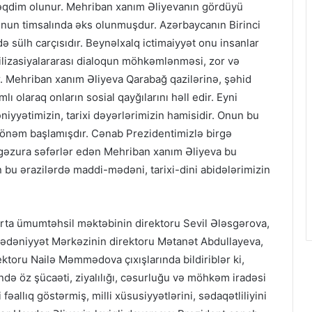
təqdim olunur. Mehriban xanım Əliyevanın gördüyü
nun timsalında əks olunmuşdur. Azərbaycanın Birinci
 sülh carçısıdır. Beynəlxalq ictimaiyyət onu insanlar
ivilizasiyalararası dialoqun möhkəmlənməsi, zor və
ır. Mehriban xanım Əliyeva Qarabağ qazilərinə, şəhid
lı olaraq onların sosial qayğılarını həll edir. Eyni
yətimizin, tarixi dəyərlərimizin hamisidir. Onun bu
 dönəm başlamışdır. Cənab Prezidentimizlə birgə
gəzura səfərlər edən Mehriban xanım Əliyeva bu
 bu ərazilərdə maddi-mədəni, tarixi-dini abidələrimizin
rta ümumtəhsil məktəbinin direktoru Sevil Ələsgərova,
ədəniyyət Mərkəzinin direktoru Mətanət Abdullayeva,
toru Nailə Məmmədova çıxışlarında bildiriblər ki,
ndə öz şücaəti, ziyalılığı, cəsurluğu və möhkəm iradəsi
 fəallıq göstərmiş, milli xüsusiyyətlərini, sədaqətliliyini