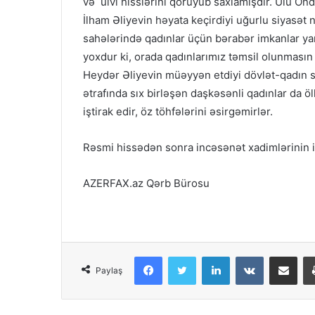
və ülvi hisslərini qoruyub saxlamışdır. Ulu Ön
İlham Əliyevin həyata keçirdiyi uğurlu siyasət
sahələrində qadınlar üçün bərabər imkanlar yar
yoxdur ki, orada qadınlarımız təmsil olunması
Heydər Əliyevin müəyyən etdiyi dövlət-qadın s
ətrafında sıx birləşən daşkəsənli qadınlar da öl
iştirak edir, öz töhfələrini əsirgəmirlər.
Rəsmi hissədən sonra incəsənət xadimlərinin iş
AZERFAX.az Qərb Bürosu
Facebook
Twitter
LinkedIn
VKontakte
Share via Em
Paylaş