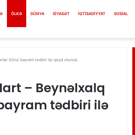
FƏ
ÖLKƏ
DÜNYA
SIYASƏT
İQTISADIYYAT
SOSIAL
EO)
lar Günü bayram tədbiri ilə qeyd olunub.
art – Beynəlxalq
ayram tədbiri ilə