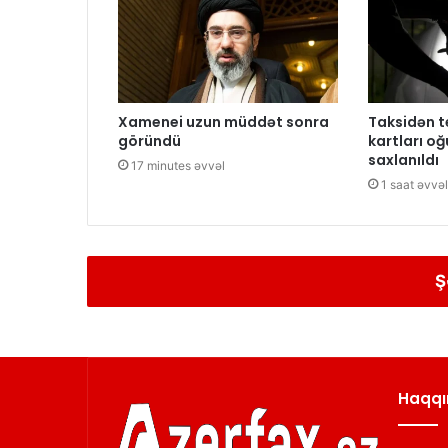
Xamenei uzun müddət sonra
Taksidən t
göründü
kartları o
saxlanıldı
17 minutes əvvəl
1 saat əvvəl
Ş
Haqqı