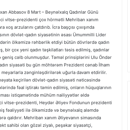
rxan Abbasov 8 Mart – Beynəlxalq Qadınlar Günü
ci vitse-prezidenti çox hörmətli Mehriban xanım
a xoş arzularını çatdırıb. İcra başçısı çıxışında
sının dövlət-qadın siyasətinin əsası Ümummilli Lider
ərin ölkəmizə rəhbərlik etdiyi bütün dövrlərdə qadın
, bir çox yeni qadın təşkilatları təsis edilmiş, qadınlar
ə geniş cəlb olunmuşdur. Təməl prinsiplərini Ulu Öndər
qadın siyasəti bu gün möhtərəm Prezident cənab İlham
meyarlarla zənginləşdirilərək uğurla davam etdirilir.
həyata keçirilən dövlət-qadın siyasəti nəticəsində
rində fəal iştirakı təmin edilmiş, onların hüquqlarının
lması istiqamətində mühüm nailiyyətlər əldə
i vitse-prezidenti, Heydər Əliyev Fondunun prezidenti
iş fəaliyyəti ilə ölkəmizdə və beynəlxalq aləmdə
rə qaldırır. Mehriban xanım Əliyevanın simasında
ekt sahibi olan gözəl ziyalı, peşəkar siyasətçi,