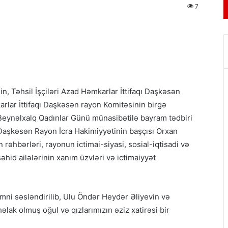
7
, Təhsil İşçiləri Azad Həmkarlar İttifaqı Daşkəsən
rlar İttifaqı Daşkəsən rayon Komitəsinin birgə
 Beynəlxalq Qadınlar Günü münasibətilə bayram tədbiri
 Daşkəsən Rayon İcra Hakimiyyətinin başçısı Orxan
əhbərləri, rayonun ictimai-siyasi, sosial-iqtisadi və
şəhid ailələrinin xanım üzvləri və ictimaiyyət
ni səsləndirilib, Ulu Öndər Heydər Əliyevin və
əlak olmuş oğul və qızlarımızın əziz xatirəsi bir