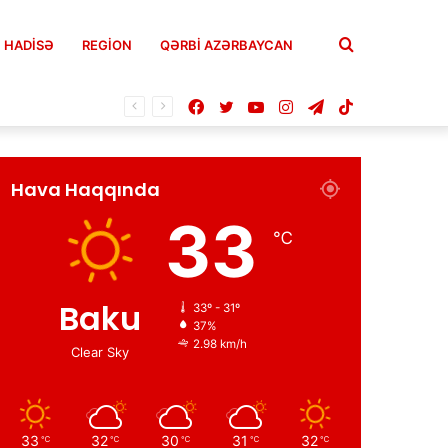
Axtar
HADISƏ
REGION
QƏRBİ AZƏRBAYCAN
Facebook
Twitter
YouTube
Instagram
Telegram
TikTok
Hava Haqqında
33
℃
Baku
33º - 31º
37%
2.98 km/h
Clear Sky
33
32
30
31
32
℃
℃
℃
℃
℃