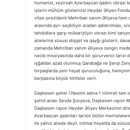
humanist, xeyirxah Azərbaycan qadını obrazı 
işlərin mühüm göstəricisi Heydər Əliyev Fondu
vitse-prezidenti Mehriban xanım Əliyeva həm də
arasında ayrı-seçkiliyin aradan qaldırılması, s
təhdidlərə qarşı mübarizliyin obrazı kimi tanıy
ailələrinə xüsusi diqqət və qayğı göstərir, davam
zamanda Mehriban xanım Əliyeva zəngin mədəniy
nəcib missiyasında daha bir qürurverici tarixi
işğaldan azad olunmuş Qarabağa və Şərqi Zən
torpaqlarda yeni həyat quruculuğuna, həmçinin
bərpasına böyük töhfələr verir.
Daşkəsən şəhər İ.Nəsimi adına 1 nömrəli tam o
şəhid anası Sevda Şıxıyeva, Daşkəsən rayon M
Daşkəsən rayon Heydər Əliyev Mərkəzinin direk
Azərbaycan qadınları tarixin bütün mərhələləri
ilə yalnız ailədə deyil, ictimai həyatda da xüsusi