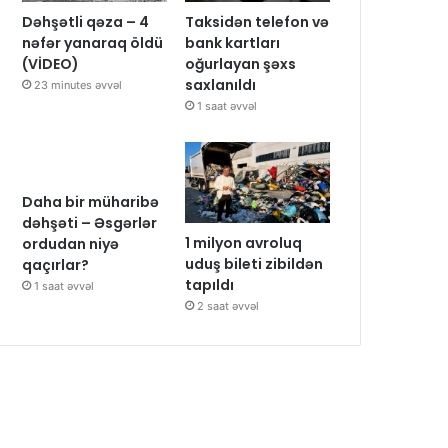
Dəhşətli qəza – 4
Taksidən telefon və
nəfər yanaraq öldü
bank kartları
(VİDEO)
oğurlayan şəxs
saxlanıldı
23 minutes əvvəl
1 saat əvvəl
Daha bir müharibə
dəhşəti – Əsgərlər
1 milyon avroluq
ordudan niyə
uduş bileti zibildən
qaçırlar?
tapıldı
1 saat əvvəl
2 saat əvvəl