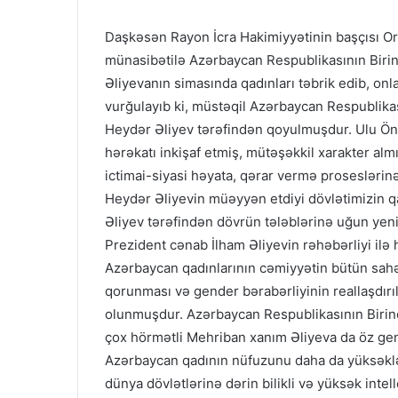
Daşkəsən Rayon İcra Hakimiyyətinin başçısı O
münasibətilə Azərbaycan Respublikasının Birin
Əliyevanın simasında qadınları təbrik edib, onlar
vurğulayıb ki, müstəqil Azərbaycan Respublika
Heydər Əliyev tərəfindən qoyulmuşdur. Ulu Önd
hərəkatı inkişaf etmiş, mütəşəkkil xarakter almış
ictimai-siyasi həyata, qərar vermə proseslərin
Heydər Əliyevin müəyyən etdiyi dövlətimizin 
Əliyev tərəfindən dövrün tələblərinə uğun yeni 
Prezident cənab İlham Əliyevin rəhəbərliyi ilə 
Azərbaycan qadınlarının cəmiyyətin bütün sahələ
qorunması və gender bərabərliyinin reallaşdırı
olunmuşdur. Azərbaycan Respublikasının Birinc
çox hörmətli Mehriban xanım Əliyeva da öz gen
Azərbaycan qadının nüfuzunu daha da yüksəklə
dünya dövlətlərinə dərin bilikli və yüksək intell