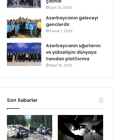
çalındı
İyun 13, 2026
Azərbaycanın gələcəyi
gənclərdir.
Fevral 1, 2026
Azərbaycanın uğurlarını
və yüksəlişini dünyaya
tanıdan platforma
Mart 16, 2025
Son Xəbərlər