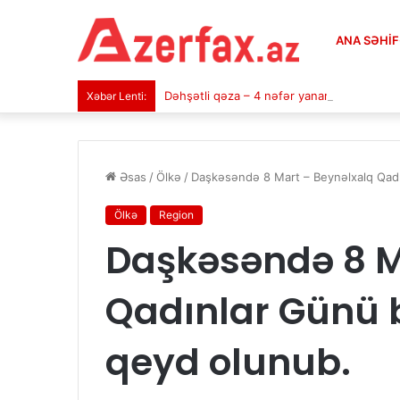
ANA SƏHI
Dəhşətli qəza – 4 nəfər yanaraq öldü (VİD
Xəbər Lenti:
Əsas
/
Ölkə
/
Daşkəsəndə 8 Mart – Beynəlxalq Qadın
Ölkə
Region
Daşkəsəndə 8 M
Qadınlar Günü b
qeyd olunub.