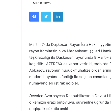
Mart 8, 2025
Facebook
Twitter
LinkedIn
Martın 7-də Daşkəsən Rayon İcra Hakimiyyətinin
rayon Komitəsinin və Mədəniyyət İşçiləri Həmka
təşkilatçılığı ilə Daşkəsən rayonunda 8 Mart –
keçirilib. AZERFAX.az xəbər verir ki, tədbirdə
Abbasov, rayonun hüquq-mühafizə orqanlarının r
mədəni həyatında fəallığı ilə seçilən xanımlar, 
nümayəndləri iştirak ediblər.
Əvvəlcə Azərbaycan Respublikasının Dövlət Him
ölkəmizin ərazi bütövlüyü, suvrenliyi uğrunda h
dəqiqəlik sükutla anılıb.