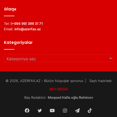
Əlaqə
Tel:
(+994 99) 399 31 71
Email:
info@azerfax.az
Kategoriyalar
Kategoriyalar
© 2026, AZERFAX.AZ - Bütün hüquqlar qorunur. | Saytı hazırladı
BEY MEDİA
Baş Redaktor:
Məqsəd Hafis oğlu Rəhimov
Facebook
Twitter
YouTube
Instagram
Telegram
TikTok