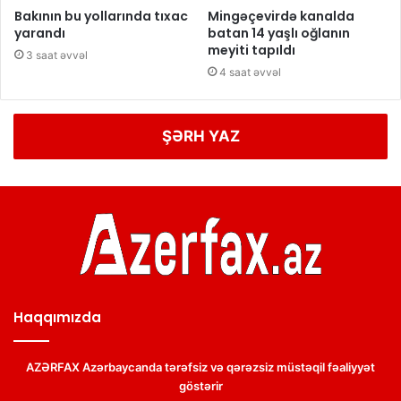
Bakının bu yollarında tıxac
Mingəçevirdə kanalda
yarandı
batan 14 yaşlı oğlanın
meyiti tapıldı
3 saat əvvəl
4 saat əvvəl
ŞƏRH YAZ
Haqqımızda
AZƏRFAX Azərbaycanda tərəfsiz və qərəzsiz müstəqil fəaliyyət
göstərir