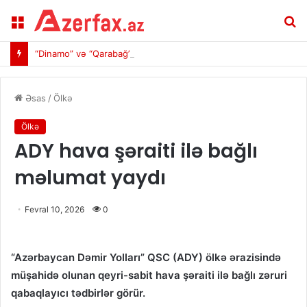
Menu
A
“Dinamo” və “Qarabağ”ın start heyətləri açıqlanıb
Əsas
/
Ölkə
Ölkə
ADY hava şəraiti ilə bağlı
məlumat yaydı
Fevral 10, 2026
0
“
Azərbaycan Dəmir Yolları” QSC (ADY) ölkə ərazisində
müşahidə olunan qeyri-sabit hava şəraiti ilə bağlı zəruri
qabaqlayıcı tədbirlər görür.