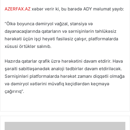
AZERFAX.AZ
xəbər verir ki, bu barədə ADY məlumat yayıb:
“Ölkə boyunca dəmiryol vağzal, stansiya və
dayanacaqlarında qatarların və sərnişinlərin təhlükəsiz
hərəkəti üçün işçi heyəti fasiləsiz çalışır, platformalarda
xüsusi örtüklər salınıb.
Hazırda qatarlar qrafik üzrə hərəkətini davam etdirir. Hava
şəraiti sabitləşənədək analoji tədbirlər davam etdiriləcək.
Sərnişinləri platformalarda hərəkət zamanı diqqətli olmağa
və dəmiryol xətlərini müvafiq keçidlərdən keçməyə
çağırırıq”.