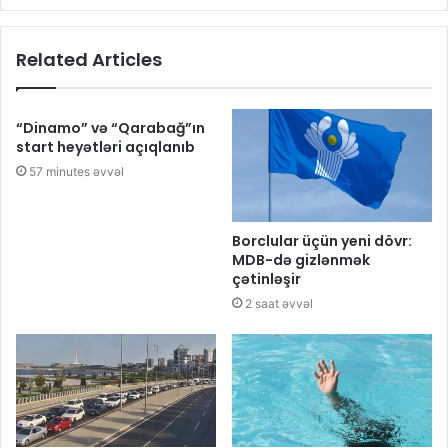
Related Articles
“Dinamo” və “Qarabağ”ın
start heyətləri açıqlanıb
57 minutes əvvəl
Borclular üçün yeni dövr:
MDB-də gizlənmək
çətinləşir
2 saat əvvəl