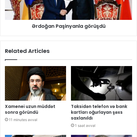
Ərdoğan Paşinyanla görüşdü
Related Articles
Xamenei uzun müddət
Taksidən telefon və bank
sonra göründü
kartları oğurlayan şəxs
saxlanıldı
11 minutes əvvəl
1 saat əvvəl