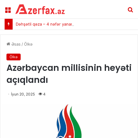
Menu
A
Dəhşətli qəza – 4 nəfər yanaraq öldü (VİDEO)
Əsas
/
Ölkə
Ölkə
Azərbaycan millisinin heyəti
açıqlandı
İyun 20, 2025
4