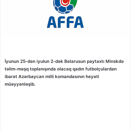
İyunun 25-dən iyulun 2-dək Belarusun paytaxtı Minskdə
təlim-məşq toplanışında olacaq qadın futbolçulardan
ibarət Azərbaycan milli komandasının heyəti
müəyyənləşib.