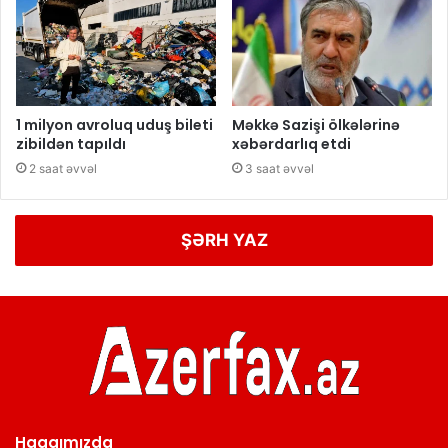
1 milyon avroluq uduş bileti
Məkkə Sazişi ölkələrinə
zibildən tapıldı
xəbərdarlıq etdi
2 saat əvvəl
3 saat əvvəl
ŞƏRH YAZ
Haqqımızda