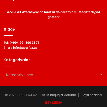
AZƏRFAX Azərbaycanda tərəfsiz və qərəzsiz müstəqil fəaliyyət
göstərir
Əlaqə
Tel:
(+994 99) 399 31 71
Email:
info@azerfax.az
Kategoriyalar
Kategoriyalar
© 2026, AZERFAX.AZ - Bütün hüquqlar qorunur. | Saytı hazırladı
BEY MEDİA