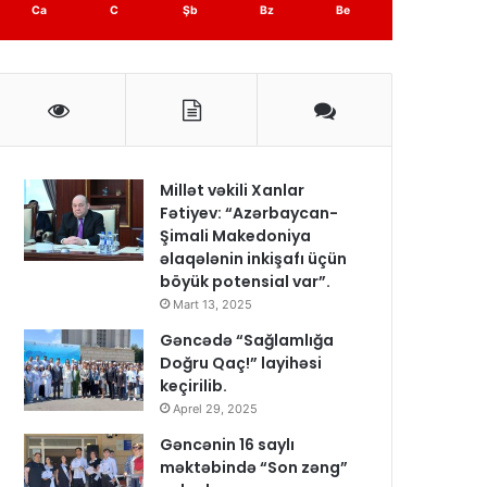
Ca
C
Şb
Bz
Be
Millət vəkili Xanlar
Fətiyev: “Azərbaycan-
Şimali Makedoniya
əlaqələnin inkişafı üçün
böyük potensial var”.
Mart 13, 2025
Gəncədə “Sağlamlığa
Doğru Qaç!” layihəsi
keçirilib.
Aprel 29, 2025
Gəncənin 16 saylı
məktəbində “Son zəng”