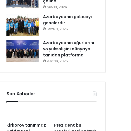
çalındı
İyun 13, 2026
Azərbaycanın gələcəyi
gənclərdir.
Fevral 1, 2026
Azərbaycanın uğurlarını
və yüksəlişini dünyaya
tanıdan platforma
Mart 16, 2025
Son Xəbərlər
Kirkorov tanınmaz
Prezident bu