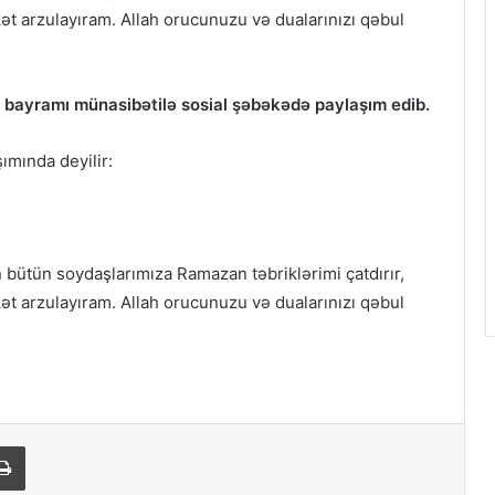
əkət arzulayıram. Allah orucunuzu və dualarınızı qəbul
bayramı münasibətilə sosial şəbəkədə paylaşım edib.
şımında deyilir:
 bütün soydaşlarımıza Ramazan təbriklərimi çatdırır,
əkət arzulayıram. Allah orucunuzu və dualarınızı qəbul
ail
Print