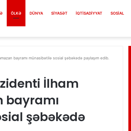
FƏ
ÖLKƏ
DÜNYA
SIYASƏT
İQTISADIYYAT
SOSIAL
amazan bayramı münasibətilə sosial şəbəkədə paylaşım edib.
zidenti İlham
n bayramı
osial şəbəkədə