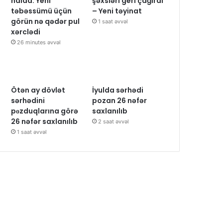
halda: Yeni
şəxsləri geri çağırdı
təbəssümü üçün
– Yeni təyinat
görün nə qədər pul
1 saat əvvəl
xərclədi
26 minutes əvvəl
Ötən ay dövlət
İyulda sərhədi
sərhədini
pozan 26 nəfər
pоzduqlarına görə
saxlanılıb
26 nəfər saxlanılıb
2 saat əvvəl
1 saat əvvəl