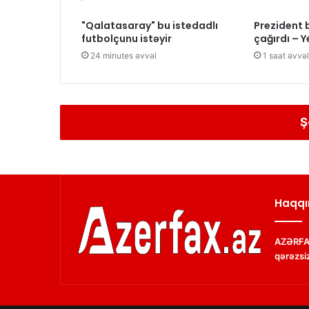
"Qalatasaray" bu istedadlı
Prezident b
futbolçunu istəyir
çağırdı – Y
24 minutes əvvəl
1 saat əvvəl
Ş
Haqqı
AZƏRFAX
qərəzsiz