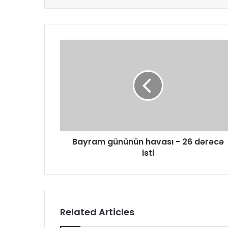
Bayram gününün havası - 26 dərəcə
isti
Related Articles