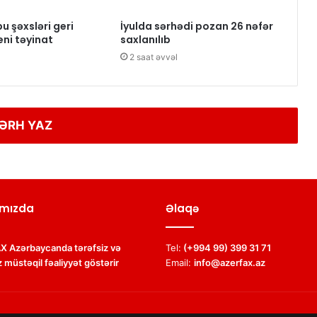
u şəxsləri geri
İyulda sərhədi pozan 26 nəfər
eni təyinat
saxlanılıb
2 saat əvvəl
ƏRH YAZ
mızda
Əlaqə
 Azərbaycanda tərəfsiz və
Tel:
(+994 99) 399 31 71
 müstəqil fəaliyyət göstərir
Email:
info@azerfax.az