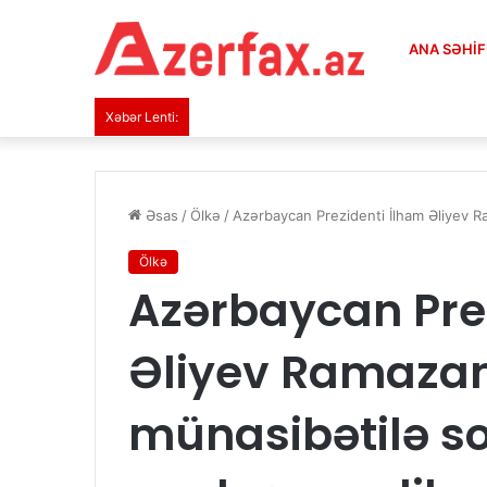
ANA SƏHI
Xəbər Lenti:
Əsas
/
Ölkə
/
Azərbaycan Prezidenti İlham Əliyev R
Ölkə
Azərbaycan Pre
Əliyev Ramaza
münasibətilə s