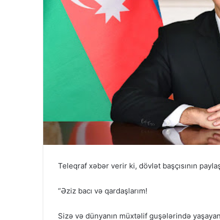
Teleqraf xəbər verir ki, dövlət başçısının payla
“Əziz bacı və qardaşlarım!
Sizə və dünyanın müxtəlif guşələrində yaşayan