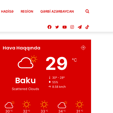
Axtar
HADISƏ
REGION
QƏRBİ AZƏRBAYCAN
Facebook
Twitter
YouTube
Instagram
Telegram
TikTok
Hava Haqqında
29
℃
Baku
30º - 28º
55%
8.58 km/h
Scattered Clouds
30
32
33
34
31
℃
℃
℃
℃
℃