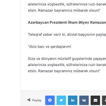
ailələrinizə xoşbəxtlik, süfrələrinizə ruzi-bər
etsin. Ramazan bayramınız mübarək olsun!”
Azərbaycan Prezidenti İlham Əliyev Ramazan 
Teleqraf xəbər verir ki, dövlət başçısının payla
“Əziz bacı və qardaşlarım!
Sizə və dünyanın müxtəlif guşələrində yaşayan
ailələrinizə xoşbəxtlik, süfrələrinizə ruzi-bər
etsin. Ramazan bayramınız mübarək olsun!”
Facebook
Twitter
LinkedIn
VKontakte
Share via Em
Paylaş