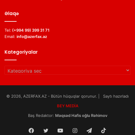
Əlaqə
Tel:
(+994 99) 399 31 71
Email:
info@azerfax.az
Kategoriyalar
Kategoriyalar
© 2026, AZERFAX.AZ - Bütün hüquqlar qorunur. | Saytı hazırladı
BEY MEDİA
Baş Redaktor:
Məqsəd Hafis oğlu Rəhimov
Facebook
Twitter
YouTube
Instagram
Telegram
TikTok