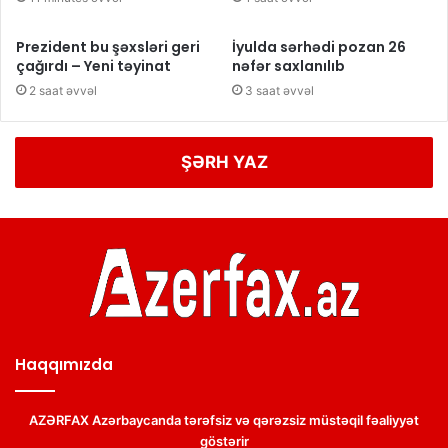
Prezident bu şəxsləri geri
İyulda sərhədi pozan 26
çağırdı – Yeni təyinat
nəfər saxlanılıb
2 saat əvvəl
3 saat əvvəl
ŞƏRH YAZ
Haqqımızda
AZƏRFAX Azərbaycanda tərəfsiz və qərəzsiz müstəqil fəaliyyət
göstərir