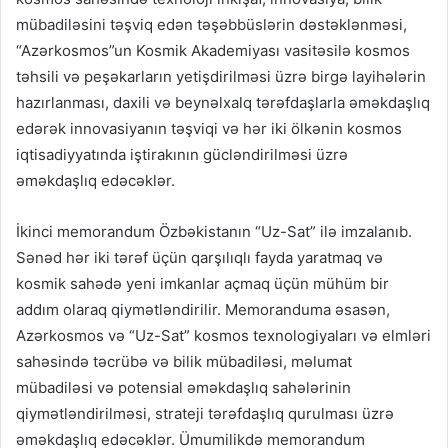
mübadiləsini təşviq edən təşəbbüslərin dəstəklənməsi,
“Azərkosmos”un Kosmik Akademiyası vasitəsilə kosmos
təhsili və peşəkarların yetişdirilməsi üzrə birgə layihələrin
hazırlanması, daxili və beynəlxalq tərəfdaşlarla əməkdaşlıq
edərək innovasiyanın təşviqi və hər iki ölkənin kosmos
iqtisadiyyatında iştirakının gücləndirilməsi üzrə
əməkdaşlıq edəcəklər.
İkinci memorandum Özbəkistanın “Uz-Sat” ilə imzalanıb.
Sənəd hər iki tərəf üçün qarşılıqlı fayda yaratmaq və
kosmik sahədə yeni imkanlar açmaq üçün mühüm bir
addım olaraq qiymətləndirilir. Memoranduma əsasən,
Azərkosmos və “Uz-Sat” kosmos texnologiyaları və elmləri
sahəsində təcrübə və bilik mübadiləsi, məlumat
mübadiləsi və potensial əməkdaşlıq sahələrinin
qiymətləndirilməsi, strateji tərəfdaşlıq qurulması üzrə
əməkdaşlıq edəcəklər. Ümumilikdə memorandum