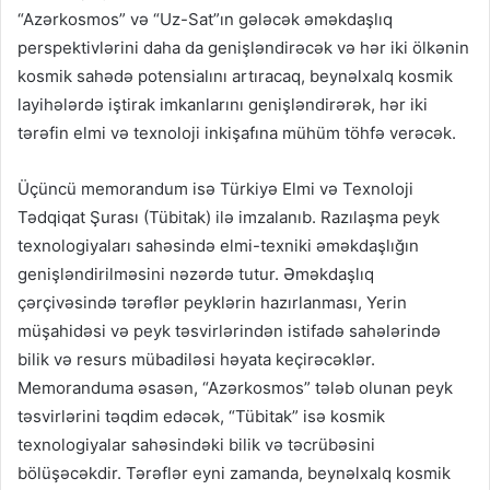
“Azərkosmos” və “Uz-Sat”ın gələcək əməkdaşlıq
perspektivlərini daha da genişləndirəcək və hər iki ölkənin
kosmik sahədə potensialını artıracaq, beynəlxalq kosmik
layihələrdə iştirak imkanlarını genişləndirərək, hər iki
tərəfin elmi və texnoloji inkişafına mühüm töhfə verəcək.
Üçüncü memorandum isə Türkiyə Elmi və Texnoloji
Tədqiqat Şurası (Tübitak) ilə imzalanıb. Razılaşma peyk
texnologiyaları sahəsində elmi-texniki əməkdaşlığın
genişləndirilməsini nəzərdə tutur. Əməkdaşlıq
çərçivəsində tərəflər peyklərin hazırlanması, Yerin
müşahidəsi və peyk təsvirlərindən istifadə sahələrində
bilik və resurs mübadiləsi həyata keçirəcəklər.
Memoranduma əsasən, “Azərkosmos” tələb olunan peyk
təsvirlərini təqdim edəcək, “Tübitak” isə kosmik
texnologiyalar sahəsindəki bilik və təcrübəsini
bölüşəcəkdir. Tərəflər eyni zamanda, beynəlxalq kosmik