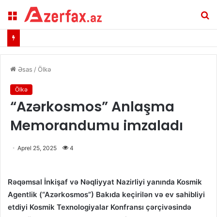
Menu
A
Əsas
/
Ölkə
Ölkə
“Azərkosmos” Anlaşma
Memorandumu imzaladı
Aprel 25, 2025
4
Rəqəmsal İnkişaf və Nəqliyyat Nazirliyi yanında Kosmik
Agentlik (“Azərkosmos”) Bakıda keçirilən və ev sahibliyi
etdiyi Kosmik Texnologiyalar Konfransı çərçivəsində