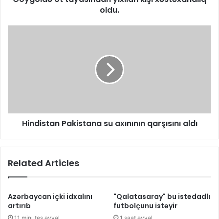
oldu.
​​Hindistan Pakistana su axınının qarşısını aldı
Related Articles
Azərbaycan içki idxalını
"Qalatasaray" bu istedadlı
artırıb
futbolçunu istəyir
11 minutes əvvəl
1 saat əvvəl