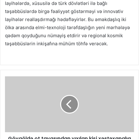
layihələrdə, xüsusilə də türk dövlətləri ilə bağlı
təşəbbüslərdə birgə fəaliyyət göstərməyi və innovativ
layihələr reallaşdırmağı hədəfləyirlər. Bu əməkdaşlıq iki
ölkə arasında elmi-texnoloji tərəfdaşlığın yeni mərhələyə
qədəm qoyduğunu nümayiş etdirir və regional kosmik
təşəbbüslərin inkişafına mühüm töhfə verəcək.
Göygöldə ot tayasından yıxılan kişi xəstəxanalıq