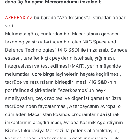
daha üç Anlaşma Memorandumu imzalayıb.
AZERFAX.AZ
bu barədə “Azərkosmos”a istinadən xəbər
verir.
Məlumata görə, bunlardan biri Macarıstanın qabaqcıl
texnologiya şirkətlərindən biri olan “4iG Space and
Defence Technologies” (4iG S&D) ilə imzalanıb. Sənədə
əsasən, tərəflər kiçik peyklərin istehsalı, yığılması,
inteqrasiyası və test edilməsi (MAIT), yerin müşahidə
məlumatları üzrə birgə layihələrin həyata keçirilməsi,
təcrübə və resursların birləşdirilməsi, 4iG S&D-nin
portfelindəki şirkətlərin “Azərkosmos”un peyk
əməliyyatları, peyk rabitəsi və digər istiqamətlər üzrə
təcrübəsindən faydalanması, Azərbaycanın Avropa, o
cümlədən Macarıstan kosmos proqramlarında iştirak
imkanlarının araşdırılması, Avropa Kosmik Agentliyinin
Biznes Inkubasiya Mərkəzi ilə potensial əməkdaşlıq,
kosmos sahəsində texnoloji inkişaf, innovasiya, bilik