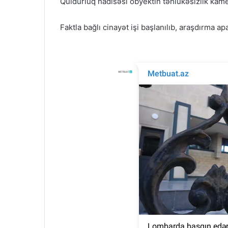
Quldurluq hadisəsi obyektin təhlükəsizlik kamer
Faktla bağlı cinayət işi başlanılıb, araşdırma apar