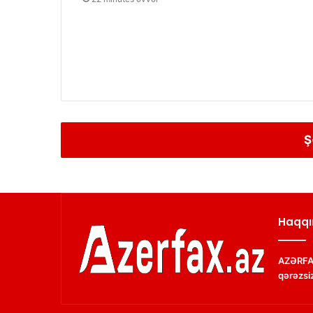
Ş
Haqqı
AZƏRFAX
qərəzsiz