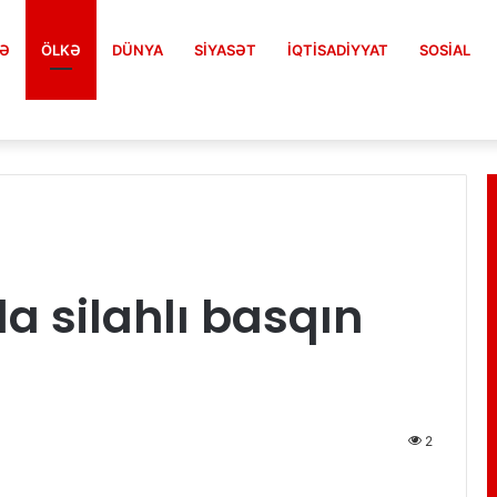
FƏ
ÖLKƏ
DÜNYA
SIYASƏT
İQTISADIYYAT
SOSIAL
 silahlı basqın
2