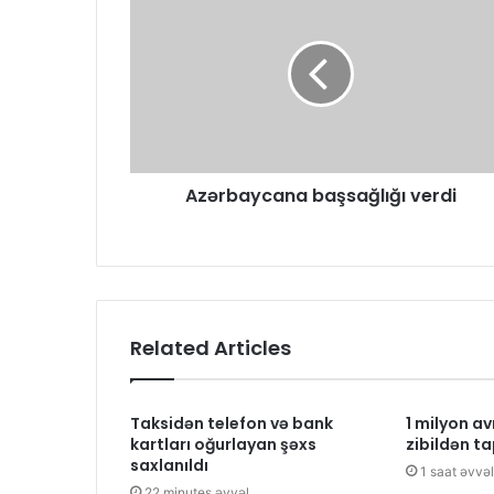
Azərbaycana başsağlığı verdi
Related Articles
Taksidən telefon və bank
1 milyon av
kartları oğurlayan şəxs
zibildən ta
saxlanıldı
1 saat əvvəl
22 minutes əvvəl