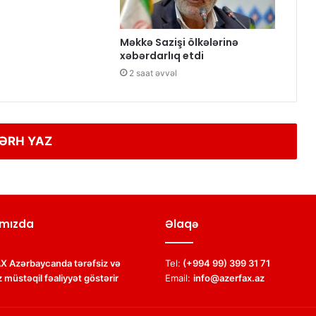
Məkkə Sazişi ölkələrinə
xəbərdarlıq etdi
2 saat əvvəl
ƏRH YAZ
mızda
Əlaqə
 Azərbaycanda tərəfsiz və
Tel:
(+994 99) 399 31 71
 müstəqil fəaliyyət göstərir
Email:
info@azerfax.az