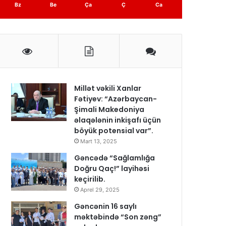
Bz
Be
Ça
Ç
Ca
Millət vəkili Xanlar
Fətiyev: “Azərbaycan-
Şimali Makedoniya
əlaqələnin inkişafı üçün
böyük potensial var”.
Mart 13, 2025
Gəncədə “Sağlamlığa
Doğru Qaç!” layihəsi
keçirilib.
Aprel 29, 2025
Gəncənin 16 saylı
məktəbində “Son zəng”