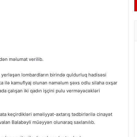
indən məlumat verilib.
də yerləşən lombardların birində quldurluq hadisəsi
ka ilə kamuflyaj olunan naməlum şəxs odlu silaha oxşar
ada çalışan iki qadın işçini pulu verməyəcəkləri
a keçirdikləri əməliyyat-axtarış tədbirlərilə cinayət
valan Balabəyli müəyyən olunaraq saxlanılıb.