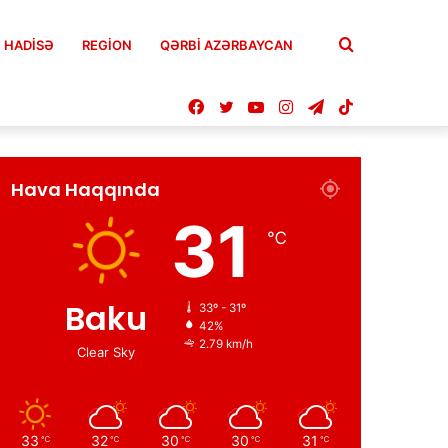
Axtar
HADISƏ
REGION
QƏRBİ AZƏRBAYCAN
Facebook
Twitter
YouTube
Instagram
Telegram
TikTok
Hava Haqqında
31
℃
Baku
33º - 31º
42%
2.79 km/h
Clear Sky
33
32
30
30
31
℃
℃
℃
℃
℃