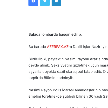
Bakıda lombarda basqın edilib.
Bu barədə
AZERFAX.AZ
-a Daxili İşlər Nazirliy
Bildirilib ki, paytaxtın Nəsimi rayonu ərazisin
qeydə alınıb. Şəxsiyyətini gizlətmək üçün mas
əşya ilə obyektə daxil olaraq pul tələb edib. Or
təqdirdə ölümlə hədələyib.
Nəsimi Rayon Polis İdarəsi əməkdaşlarının həyat
əməlini törətməkdə şübhəli bilinən 30 yaşlı Sa