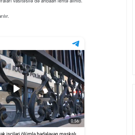
aları vasitəsilə də anbaan lentə alınıb.
ılır.