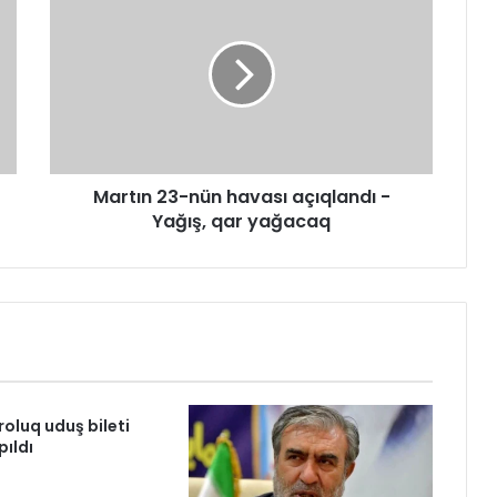
Martın 23-nün havası açıqlandı -
Yağış, qar yağacaq
roluq uduş bileti
pıldı