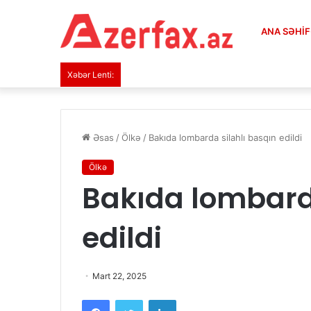
ANA SƏHI
Xəbər Lenti:
Əsas
/
Ölkə
/
Bakıda lombarda silahlı basqın edildi
Ölkə
Bakıda lombarda
edildi
Mart 22, 2025
Facebook
Twitter
LinkedIn