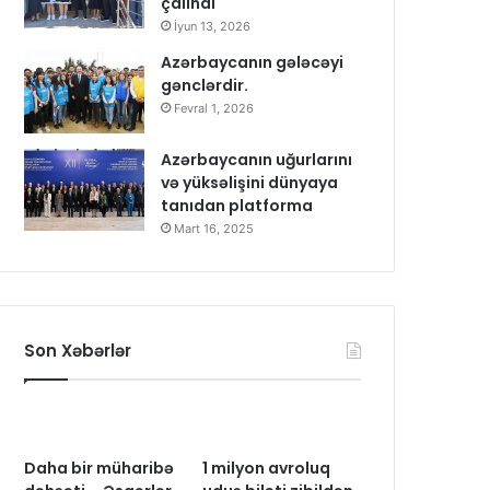
çalındı
İyun 13, 2026
Azərbaycanın gələcəyi
gənclərdir.
Fevral 1, 2026
Azərbaycanın uğurlarını
və yüksəlişini dünyaya
tanıdan platforma
Mart 16, 2025
Son Xəbərlər
Daha bir müharibə
1 milyon avroluq