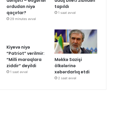
dəhşəti – Əsgərlər
uduş bileti zibildən
ordudan niyə
tapıldı
qaçırlar?
1 saat əvvəl
29 minutes əvvəl
Kiyevə niyə
“Patriot” verilmir:
Məkkə Sazişi
“Milli maraqlara
ölkələrinə
ziddir” deyildi
xəbərdarlıq etdi
1 saat əvvəl
2 saat əvvəl