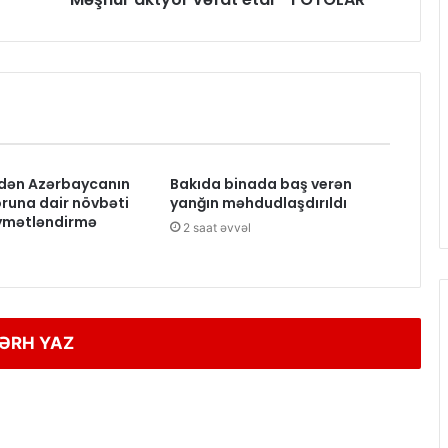
dən Azərbaycanın
Bakıda binada baş verən
runa dair növbəti
yanğın məhdudlaşdırıldı
ymətləndirmə
2 saat əvvəl
ƏRH YAZ