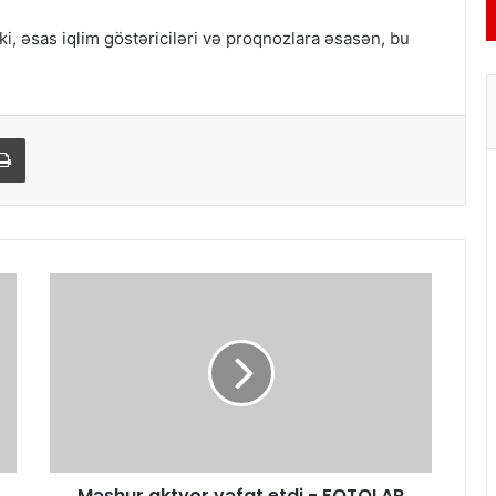
i, əsas iqlim göstəriciləri və proqnozlara əsasən, bu
Print
Məşhur aktyor vəfat etdi - FOTOLAR