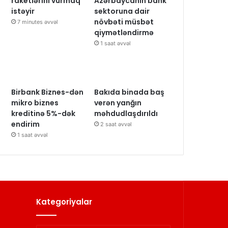
raketlərini vurmaq
Azərbaycanın bank
istəyir
sektoruna dair
növbəti müsbət
7 minutes əvvəl
qiymətləndirmə
1 saat əvvəl
Birbank Biznes-dən
Bakıda binada baş
mikro biznes
verən yanğın
kreditinə 5%-dək
məhdudlaşdırıldı
endirim
2 saat əvvəl
1 saat əvvəl
Kategoriyalar