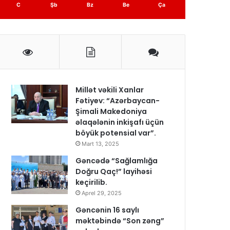
C
Şb
Bz
Be
Ça
Millət vəkili Xanlar
Fətiyev: “Azərbaycan-
Şimali Makedoniya
əlaqələnin inkişafı üçün
böyük potensial var”.
Mart 13, 2025
Gəncədə “Sağlamlığa
Doğru Qaç!” layihəsi
keçirilib.
Aprel 29, 2025
Gəncənin 16 saylı
məktəbində “Son zəng”