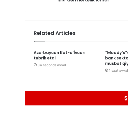
Related Articles
Azərbaycan Kot-d’İvuarı
“Moody’s”
təbrik etdi
bank sekto
müsbət qi
34 seconds əvvəl
1 saat əvvəl
Ş