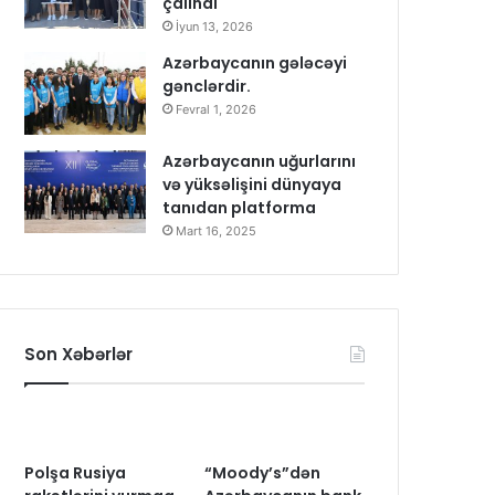
çalındı
İyun 13, 2026
Azərbaycanın gələcəyi
gənclərdir.
Fevral 1, 2026
Azərbaycanın uğurlarını
və yüksəlişini dünyaya
tanıdan platforma
Mart 16, 2025
Son Xəbərlər
Polşa Rusiya
“Moody’s”dən