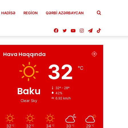
Axtar
HADISƏ
REGION
QƏRBİ AZƏRBAYCAN
Facebook
Twitter
YouTube
Instagram
Telegram
TikTok
Hava Haqqında
32
℃
Baku
32º - 28º
42%
6.92 km/h
Clear Sky
32
32
34
30
29
℃
℃
℃
℃
℃