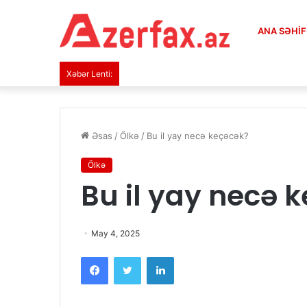
ANA SƏHI
Xəbər Lenti:
Əsas
/
Ölkə
/
Bu il yay necə keçəcək?
Ölkə
Bu il yay necə 
May 4, 2025
Facebook
Twitter
LinkedIn