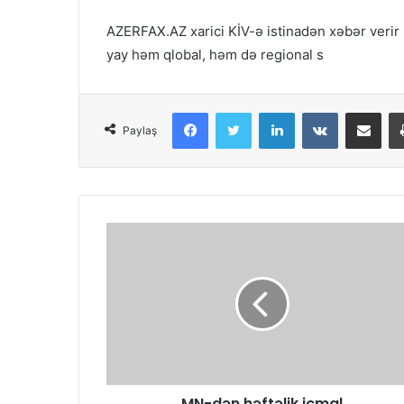
AZERFAX.AZ xarici KİV-ə istinadən xəbər verir k
yay həm qlobal, həm də regional s
Facebook
Twitter
LinkedIn
VKontakte
Share via Email
Paylaş
MN-dən həftəlik icmal