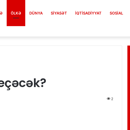
FƏ
ÖLKƏ
DÜNYA
SIYASƏT
İQTISADIYYAT
SOSIAL
keçəcək?
2