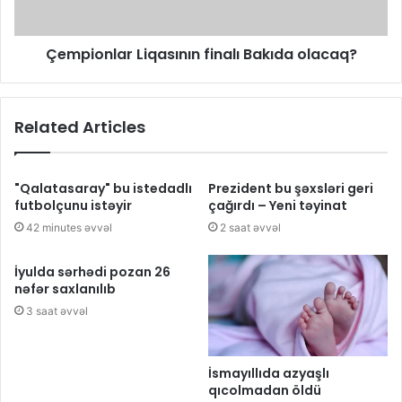
Çempionlar Liqasının finalı Bakıda olacaq?
Related Articles
"Qalatasaray" bu istedadlı
Prezident bu şəxsləri geri
futbolçunu istəyir
çağırdı – Yeni təyinat
42 minutes əvvəl
2 saat əvvəl
İyulda sərhədi pozan 26
nəfər saxlanılıb
3 saat əvvəl
İsmayıllıda azyaşlı
qıcolmadan öldü