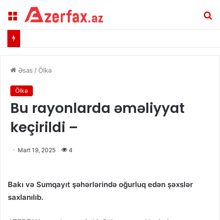
Menu
A
Əsas
/
Ölkə
Ölkə
Bu rayonlarda əməliyyat
keçirildi –
Mart 19, 2025
4
Bakı və Sumqayıt şəhərlərində oğurluq edən şəxslər
saxlanılıb.