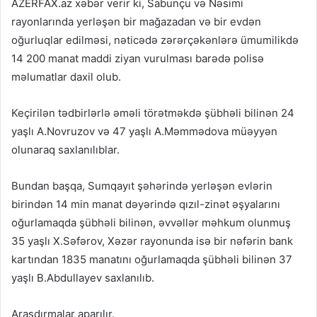
AZERFAX.az xəbər verir ki, Sabunçu və Nəsimi
rayonlarında yerləşən bir mağazadan və bir evdən
oğurluqlar edilməsi, nəticədə zərərçəkənlərə ümumilikdə
14 200 manat maddi ziyan vurulması barədə polisə
məlumatlar daxil olub.
Keçirilən tədbirlərlə əməli törətməkdə şübhəli bilinən 24
yaşlı A.Novruzov və 47 yaşlı A.Məmmədova müəyyən
olunaraq saxlanılıblar.
Bundan başqa, Sumqayıt şəhərində yerləşən evlərin
birindən 14 min manat dəyərində qızıl-zinət əşyalarını
oğurlamaqda şübhəli bilinən, əvvəllər məhkum olunmuş
35 yaşlı X.Səfərov, Xəzər rayonunda isə bir nəfərin bank
kartından 1835 manatını oğurlamaqda şübhəli bilinən 37
yaşlı B.Abdullayev saxlanılıb.
Araşdırmalar aparılır.