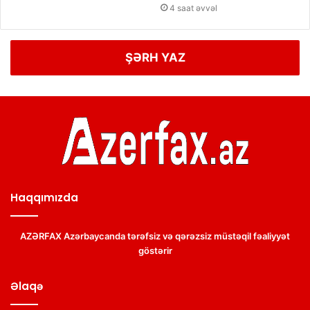
4 saat əvvəl
ŞƏRH YAZ
Haqqımızda
AZƏRFAX Azərbaycanda tərəfsiz və qərəzsiz müstəqil fəaliyyət
göstərir
Əlaqə