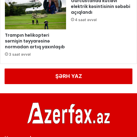
Gürcüstanda kütləvi
elektrik kəsintisinin səbəbi
açıqlandı
4 saat əvvəl
Trampın helikopteri
sərnişin təyyarəsinə
normadan artıq yaxınlaşıb
3 saat əvvəl
ŞƏRH YAZ