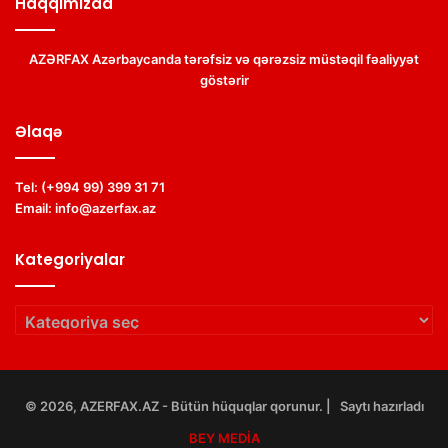
Haqqımızda
AZƏRFAX Azərbaycanda tərəfsiz və qərəzsiz müstəqil fəaliyyət
göstərir
Əlaqə
Tel:
(+994 99) 399 31 71
Email:
info@azerfax.az
Kategoriyalar
Kategoriyalar
© 2026, AZERFAX.AZ - Bütün hüquqlar qorunur. | Saytı hazırladı
BEY MEDİA