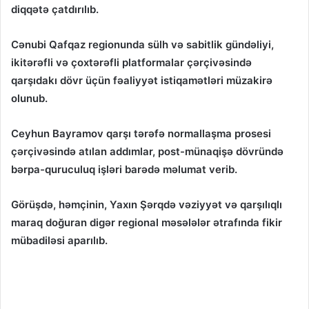
diqqətə çatdırılıb.
Cənubi Qafqaz regionunda sülh və sabitlik gündəliyi,
ikitərəfli və çoxtərəfli platformalar çərçivəsində
qarşıdakı dövr üçün fəaliyyət istiqamətləri müzakirə
olunub.
Ceyhun Bayramov qarşı tərəfə normallaşma prosesi
çərçivəsində atılan addımlar, post-münaqişə dövründə
bərpa-quruculuq işləri barədə məlumat verib.
Görüşdə, həmçinin, Yaxın Şərqdə vəziyyət və qarşılıqlı
maraq doğuran digər regional məsələlər ətrafında fikir
mübadiləsi aparılıb.