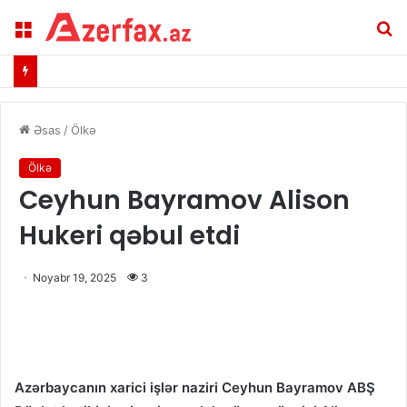
Menu
A
Əsas
/
Ölkə
Ölkə
Ceyhun Bayramov Alison
Hukeri qəbul etdi
Noyabr 19, 2025
3
Azərbaycanın xarici işlər naziri Ceyhun Bayramov ABŞ