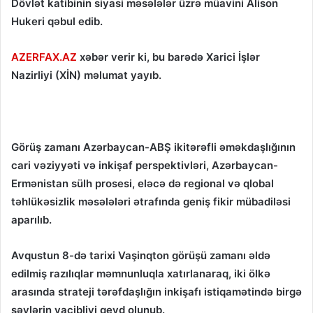
Dövlət katibinin siyasi məsələlər üzrə müavini Alison
Hukeri qəbul edib.
AZERFAX.AZ
xəbər verir ki, bu barədə Xarici İşlər
Nazirliyi (XİN) məlumat yayıb.
Görüş zamanı Azərbaycan-ABŞ ikitərəfli əməkdaşlığının
cari vəziyyəti və inkişaf perspektivləri, Azərbaycan-
Ermənistan sülh prosesi, eləcə də regional və qlobal
təhlükəsizlik məsələləri ətrafında geniş fikir mübadiləsi
aparılıb.
Avqustun 8-də tarixi Vaşinqton görüşü zamanı əldə
edilmiş razılıqlar məmnunluqla xatırlanaraq, iki ölkə
arasında strateji tərəfdaşlığın inkişafı istiqamətində birgə
səylərin vacibliyi qeyd olunub.