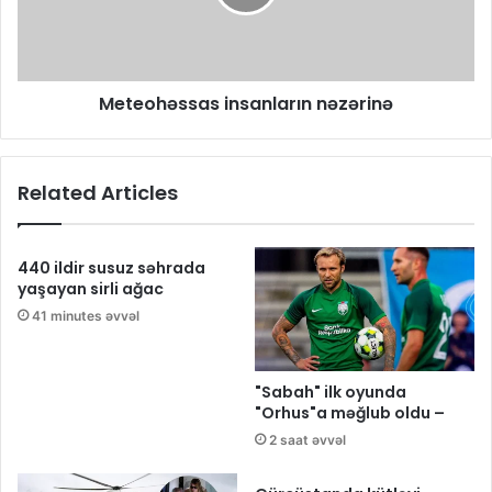
Meteohəssas insanların nəzərinə
Related Articles
440 ildir susuz səhrada
yaşayan sirli ağac
41 minutes əvvəl
"Sabah" ilk oyunda
"Orhus"a məğlub oldu –
2 saat əvvəl