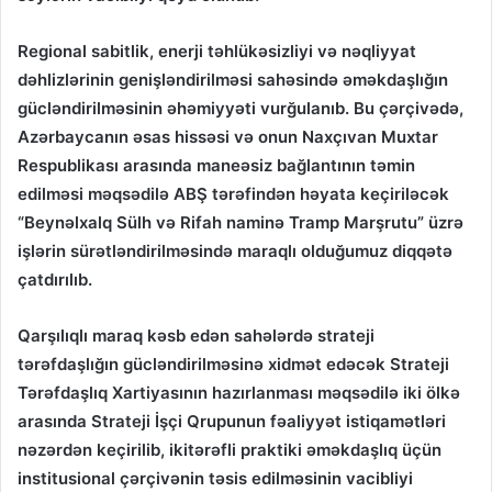
Regional sabitlik, enerji təhlükəsizliyi və nəqliyyat
dəhlizlərinin genişləndirilməsi sahəsində əməkdaşlığın
gücləndirilməsinin əhəmiyyəti vurğulanıb. Bu çərçivədə,
Azərbaycanın əsas hissəsi və onun Naxçıvan Muxtar
Respublikası arasında maneəsiz bağlantının təmin
edilməsi məqsədilə ABŞ tərəfindən həyata keçiriləcək
“Beynəlxalq Sülh və Rifah naminə Tramp Marşrutu” üzrə
işlərin sürətləndirilməsində maraqlı olduğumuz diqqətə
çatdırılıb.
Qarşılıqlı maraq kəsb edən sahələrdə strateji
tərəfdaşlığın gücləndirilməsinə xidmət edəcək Strateji
Tərəfdaşlıq Xartiyasının hazırlanması məqsədilə iki ölkə
arasında Strateji İşçi Qrupunun fəaliyyət istiqamətləri
nəzərdən keçirilib, ikitərəfli praktiki əməkdaşlıq üçün
institusional çərçivənin təsis edilməsinin vacibliyi