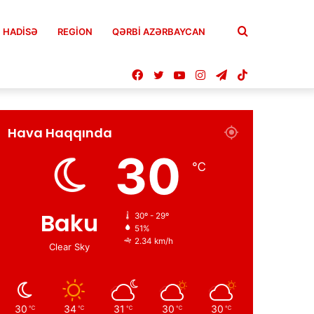
Axtar
HADISƏ
REGION
QƏRBİ AZƏRBAYCAN
Facebook
Twitter
YouTube
Instagram
Telegram
TikTok
Hava Haqqında
30
℃
Baku
30º - 29º
51%
2.34 km/h
Clear Sky
30
34
31
30
30
℃
℃
℃
℃
℃