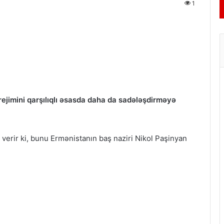
1
ejimini qarşılıqlı əsasda daha da sadələşdirməyə
verir ki, bunu Ermənistanın baş naziri Nikol Paşinyan