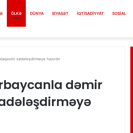
FƏ
ÖLKƏ
DÜNYA
SIYASƏT
İQTISADIYYAT
SOSIAL
laqəsini sadələşdirməyə hazırdır
rbaycanla dəmir
sadələşdirməyə