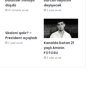
buldozer minaya
bürcün həyatını
düşdü
dəyişəcək
41 minutes əvvəl
2 saat əvvəl
Skaloni qalır? –
Prezident açıqladı
Kanalda batan 21
2 saat əvvəl
yaşlı Aminin
FOTOSU
3 saat əvvəl