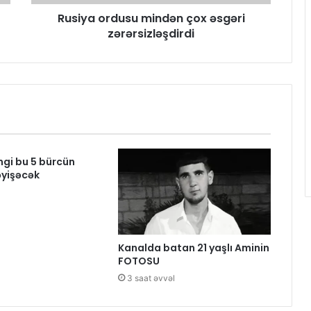
Rusiya ordusu mindən çox əsgəri
zərərsizləşdirdi
ngi bu 5 bürcün
əyişəcək
l
Kanalda batan 21 yaşlı Aminin
FOTOSU
3 saat əvvəl