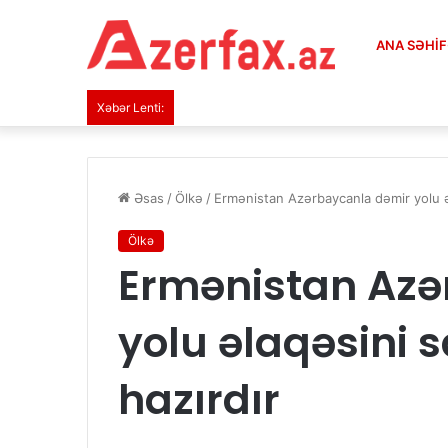
ANA SƏHI
Xəbər Lenti:
Əsas
/
Ölkə
/
Ermənistan Azərbaycanla dəmir yolu ə
Ölkə
Ermənistan Azə
yolu əlaqəsini 
hazırdır