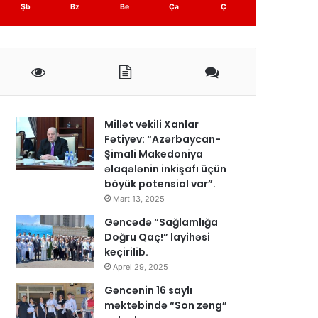
Şb
Bz
Be
Ça
Ç
Millət vəkili Xanlar
Fətiyev: “Azərbaycan-
Şimali Makedoniya
əlaqələnin inkişafı üçün
böyük potensial var”.
Mart 13, 2025
Gəncədə “Sağlamlığa
Doğru Qaç!” layihəsi
keçirilib.
Aprel 29, 2025
Gəncənin 16 saylı
məktəbində “Son zəng”