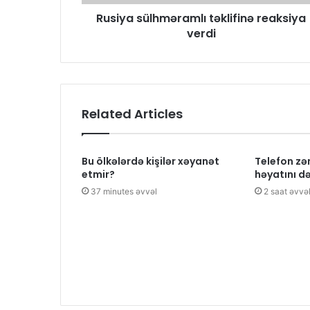
Rusiya sülhməramlı təklifinə reaksiya
verdi
Related Articles
Bu ölkələrdə kişilər xəyanət
Telefon zə
etmir?
həyatını d
37 minutes əvvəl
2 saat əvvə