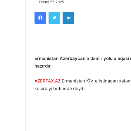
Fevral 27, 2025
Facebook
Twitter
LinkedIn
Ermənistan Azərbaycanla dəmir yolu əlaqəsi r
hazırdır.
AZERFAX.AZ
Ermənistan KİV-ə istinadən xəbər 
keçirdiyi brifinqdə deyib.