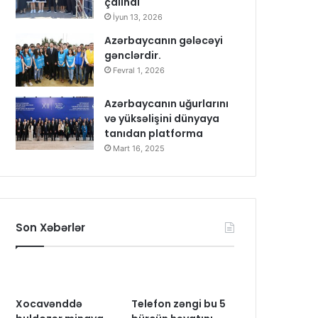
çalındı
İyun 13, 2026
Azərbaycanın gələcəyi
gənclərdir.
Fevral 1, 2026
Azərbaycanın uğurlarını
və yüksəlişini dünyaya
tanıdan platforma
Mart 16, 2025
Son Xəbərlər
Xocavənddə
Telefon zəngi bu 5