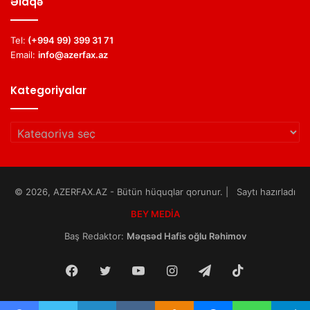
Əlaqə
Tel:
(+994 99) 399 31 71
Email:
info@azerfax.az
Kategoriyalar
Kategoriyalar
© 2026, AZERFAX.AZ - Bütün hüquqlar qorunur. | Saytı hazırladı
BEY MEDİA
Baş Redaktor:
Məqsəd Hafis oğlu Rəhimov
Facebook
Twitter
YouTube
Instagram
Telegram
TikTok