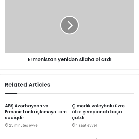
Ermənistan yenidən silaha əl atdı
Related Articles
ABŞ Azərbaycan və
Çimərlik voleybolu üzrə
Ermənistanla işləməyə tam
ölkə çempionatı başa
sadiqdir
çatdı
25 minutes əvvəl
1 saat əvvəl