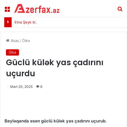
Menu
A
İrina Şeyk kiçik bikinidə pozalar verdi
Əsas
/
Ölkə
Ölkə
Güclü külək yas çadırını
uçurdu
Mart 20, 2025
6
Beyləqanda əsən güclü külək yas çadırını uçurub.