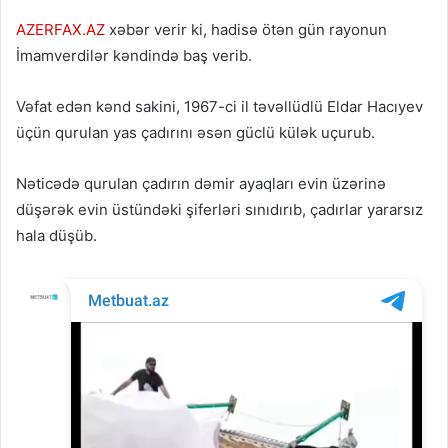
AZERFAX.AZ
xəbər verir ki, hadisə
ötən gün
rayonun
İmamverdilər kəndində baş verib.
Vəfat edən kənd sakini, 1967-ci il təvəllüdlü Eldar Hacıyev
üçün qurulan yas çadırını əsən güclü külək uçurub.
Nəticədə qurulan çadırın dəmir ayaqları evin üzərinə
düşərək evin üstündəki şiferləri sınıdırıb, çadırlar yararsız
hala düşüb.