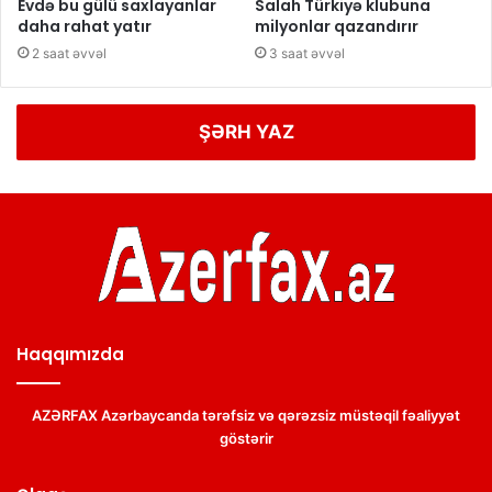
Evdə bu gülü saxlayanlar
Salah Türkiyə klubuna
daha rahat yatır
milyonlar qazandırır
2 saat əvvəl
3 saat əvvəl
ŞƏRH YAZ
Haqqımızda
AZƏRFAX Azərbaycanda tərəfsiz və qərəzsiz müstəqil fəaliyyət
göstərir