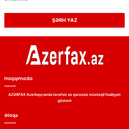
ŞƏRH YAZ
Haqqımızda
AZƏRFAX Azərbaycanda tərəfsiz və qərəzsiz müstəqil fəaliyyət
göstərir
Əlaqə