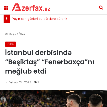
Menu
A
Yayın son günləri bu bürclərə sürpriz gətirəcək
Əsas
/
Ölkə
Ölkə
İstanbul derbisində
“Beşiktaş” “Fənərbaxça”nı
məğlub etdi
Dekabr 24, 2025
1