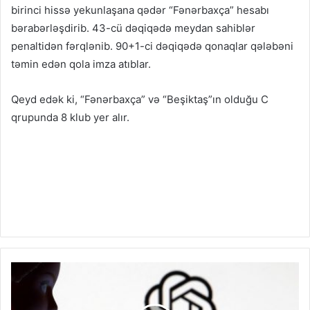
birinci hissə yekunlaşana qədər
“Fənərbaxça”
hesabı
bərabərləşdirib. 43-cü dəqiqədə meydan sahiblər
penaltidən fərqlənib. 90+1-ci dəqiqədə qonaqlar qələbəni
təmin edən qola imza atıblar.
Qeyd edək ki,
“Fənərbaxça” və “Beşiktaş”ın olduğu C
qrupunda 8 klub yer alır.