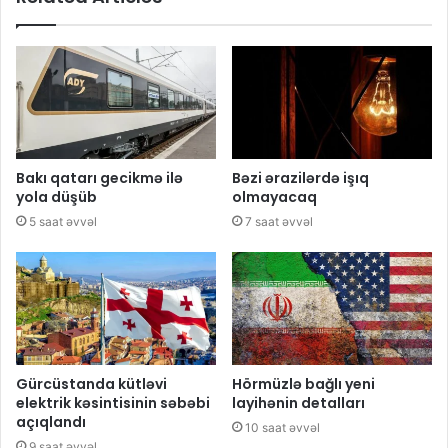
Bakı qatarı gecikmə ilə
Bəzi ərazilərdə işıq
yola düşüb
olmayacaq
5 saat əvvəl
7 saat əvvəl
Gürcüstanda kütləvi
Hörmüzlə bağlı yeni
elektrik kəsintisinin səbəbi
layihənin detalları
açıqlandı
10 saat əvvəl
9 saat əvvəl