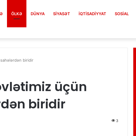
FƏ
ÖLKƏ
DÜNYA
SIYASƏT
İQTISADIYYAT
SOSIAL
 sahələrdən biridir
vlətimiz üçün
rdən biridir
3