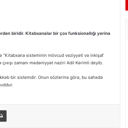
dən biridir. Kitabxanalar bir çox funksionallığı yerinə
də “Kitabxana sisteminin mövcud vəziyyəti və inkişaf
çıxışı zamanı mədəniyyət naziri Adil Kərimli deyib.
rəkkəb bir sistemdir. Onun sözlərinə görə, bu sahədə
cuddur.
Print