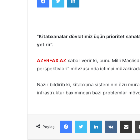
“Kitabxanalar dövlətimiz üçün prioritet sahələr
yetirir”.
AZERFAX.AZ
xəbər verir ki, bunu Milli Məclis
perspektivləri” mövzusunda ictimai müzakirədə 
Nazir bildirib ki, kitabxana sisteminin özü mü
infrastruktur baxımından bəzi problemlər möv
Facebook
Twitter
LinkedIn
VKontakte
Share via Email
Paylaş