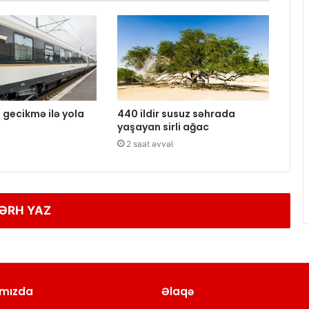
 gecikmə ilə yola
440 ildir susuz səhrada
yaşayan sirli ağac
2 saat əvvəl
ƏRH YAZ
mızda
Əlaqə