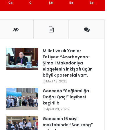
Ca
C
Şb
Bz
Be
Millət vəkili Xanlar
Fətiyev: “Azərbaycan-
Şimali Makedoniya
əlaqələnin inkişafı üçün
böyük potensial var”.
Mart 13, 2025
Gəncədə “Sağlamlığa
Doğru Qaç!” layihəsi
keçirilib.
Aprel 29, 2025
Gəncənin 16 saylı
məktəbində “Son zəng”