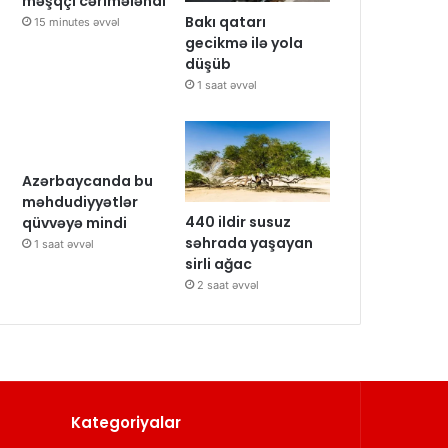
məşqçi cərimələndi
Bakı qatarı
15 minutes əvvəl
gecikmə ilə yola
düşüb
1 saat əvvəl
Azərbaycanda bu
məhdudiyyətlər
440 ildir susuz
qüvvəyə mindi
səhrada yaşayan
1 saat əvvəl
sirli ağac
2 saat əvvəl
Kategoriyalar