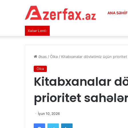
ANA SƏHI
Xəbər Lenti:
Əsas
/
Ölkə
/
Kitabxanalar dövlətimiz üçün prioritet
Ölkə
Kitabxanalar dö
prioritet sahələ
İyun 10, 2026
Facebook
Twitter
LinkedIn