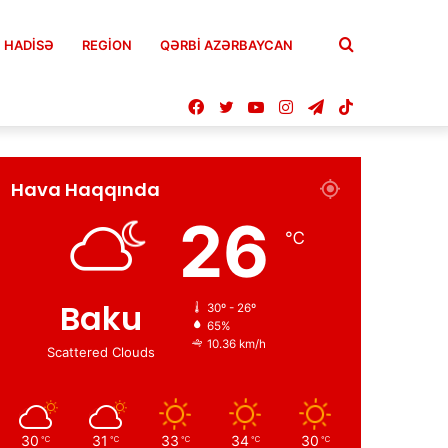
Axtar
HADISƏ
REGION
QƏRBİ AZƏRBAYCAN
Facebook
Twitter
YouTube
Instagram
Telegram
TikTok
Hava Haqqında
26
℃
Baku
30º - 26º
65%
10.36 km/h
Scattered Clouds
30
31
33
34
30
℃
℃
℃
℃
℃