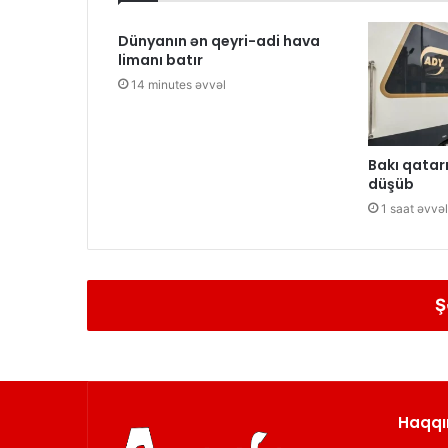
Dünyanın ən qeyri-adi hava
limanı batır
14 minutes əvvəl
Bakı qatarı
düşüb
1 saat əvvəl
Ş
Haqqı