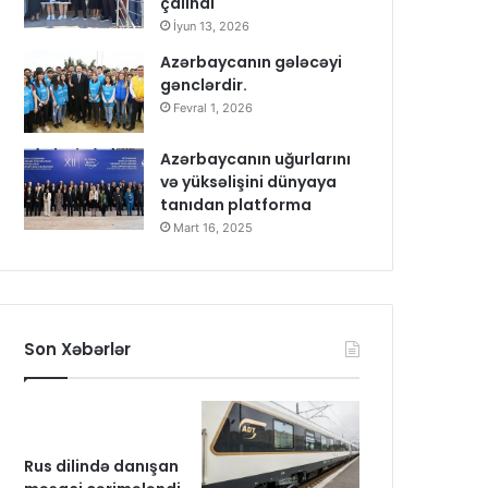
çalındı
İyun 13, 2026
Azərbaycanın gələcəyi
gənclərdir.
Fevral 1, 2026
Azərbaycanın uğurlarını
və yüksəlişini dünyaya
tanıdan platforma
Mart 16, 2025
Son Xəbərlər
Rus dilində danışan