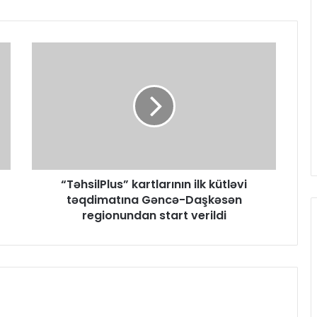
“TəhsilPlus” kartlarının ilk kütləvi
təqdimatına Gəncə-Daşkəsən
regionundan start verildi