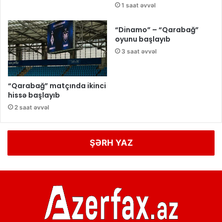
1 saat əvvəl
“Dinamo” – “Qarabağ”
oyunu başlayıb
3 saat əvvəl
“Qarabağ” matçında ikinci
hissə başlayıb
2 saat əvvəl
ŞƏRH YAZ