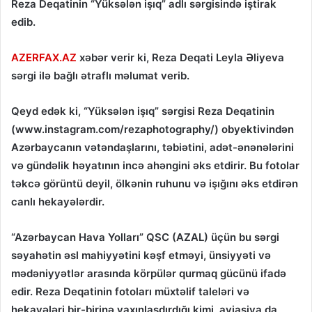
Reza Deqatinin “Yüksələn işıq” adlı sərgisində iştirak
edib.
AZERFAX.AZ
xəbər verir ki, Reza Deqati Leyla Əliyeva
sərgi ilə bağlı ətraflı məlumat verib.
Qeyd edək ki, “Yüksələn işıq” sərgisi Reza Deqatinin
(www.instagram.com/rezaphotography/) obyektivindən
Azərbaycanın vətəndaşlarını, təbiətini, adət-ənənələrini
və gündəlik həyatının incə ahəngini əks etdirir. Bu fotolar
təkcə görüntü deyil, ölkənin ruhunu və işığını əks etdirən
canlı hekayələrdir.
“Azərbaycan Hava Yolları” QSC (AZAL) üçün bu sərgi
səyahətin əsl mahiyyətini kəşf etməyi, ünsiyyəti və
mədəniyyətlər arasında körpülər qurmaq gücünü ifadə
edir. Reza Deqatinin fotoları müxtəlif taleləri və
hekayələri bir-birinə yaxınlaşdırdığı kimi, aviasiya da