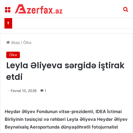
Menu
A
Əsas
/
Ölkə
Ölkə
Leyla Əliyeva sərgidə iştirak
etdi
Fevral 10, 2026
1
Heydər Əliyev Fondunun vitse-prezidenti, IDEA İctimai
Birliyinin təsisçisi və rəhbəri Leyla Əliyeva Heydər Əliyev
Beynəlxalq Aeroportunda dünyaşöhrətli fotojurnalist