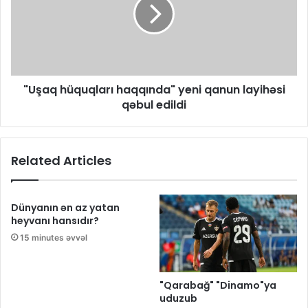
"Uşaq hüquqları haqqında" yeni qanun layihəsi
qəbul edildi
Related Articles
Dünyanın ən az yatan
heyvanı hansıdır?
15 minutes əvvəl
"Qarabağ" "Dinamo"ya
uduzub