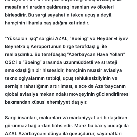
məsafələri aradan qaldıraraq insanları və ölkələri
birləşdirir. Bu sərgi səyahətin təkcə uçuşla deyil,
həmçinin ilhamla başladığını xatırladır.
“Yüksələn işıq” sərgisi AZAL, “Boeing” və Heydər Əliyev
Beynəlxalq Aeroportunun birgə tərəfdaşlığı ilə
reallaşdırılıb. Bu tərəfdaşlıq “Azərbaycan Hava Yolları”
QSC ilə “Boeing” arasında uzunmüddətli və strateji
əməkdaşlığın bir hissəsidir, həmçinin müasir aviasiya
texnologiyalarının tətbiqi, uçuş təhlükəsizliyinin və
sərnişin rahatlığının artırılması, eləcə də Azərbaycanın
qlobal aviasiya məkanındakı mövqeyinin gücləndirilməsi
baxımından xüsusi əhəmiyyət daşıyır.
Sərgi insanları, məkanları və mədəniyyətləri birləşdirən
görünməz bağlardan bəhs edir. Məhz bu baxış bucağı ilə
AZAL Azərbaycanı dünya ilə qovuşdurur, səyahətləri