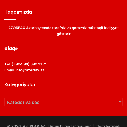
Haqqımızda
AZƏRFAX Azərbaycanda tərəfsiz və qərəzsiz müstəqil fəaliyyət
göstərir
Əlaqə
Tel:
(+994 99) 399 31 71
Email:
info@azerfax.az
Kategoriyalar
Kategoriyalar
© 2026, AZERFAX.AZ - Bütün hüquqlar qorunur. | Saytı hazırladı