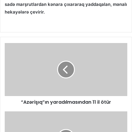
sadə marşrutlardan kənara çıxararaq yaddaqalan, mənalı
hekayələrə çevirir.
“Azərişıq”ın yaradılmasından 11 il ötür