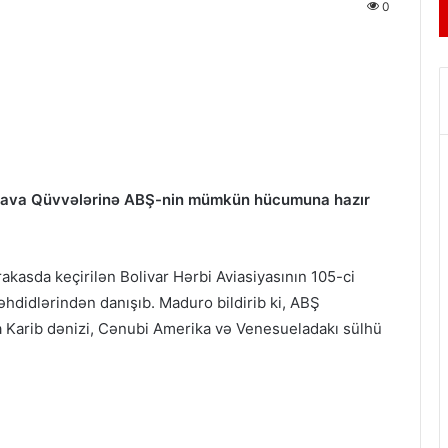
0
 Hava Qüvvələrinə ABŞ-nin mümkün hücumuna hazır
akasda keçirilən Bolivar Hərbi Aviasiyasının 105-ci
hdidlərindən danışıb. Maduro bildirib ki, ABŞ
la Karib dənizi, Cənubi Amerika və Venesueladakı sülhü