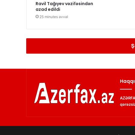
Ravil Tağıyev vəzifəsindən
azad edildi
25 minutes əvvəl
Ş
Haqqı
AZƏRFAX
qərəzsiz