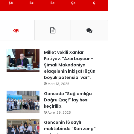
Şb
Bz
Be
Ça
Ç
Millət vəkili Xanlar
Fətiyev: “Azərbaycan-
Şimali Makedoniya
əlaqələnin inkişafı üçün
böyük potensial var”.
Mart 13, 2025
Gəncədə “Sağlamlığa
Doğru Qaç!” layihəsi
keçirilib.
Aprel 29, 2025
Gəncənin 16 saylı
məktəbində “Son zəng”