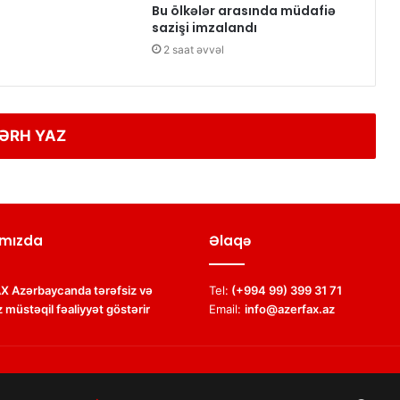
Bu ölkələr arasında müdafiə
sazişi imzalandı
2 saat əvvəl
ƏRH YAZ
mızda
Əlaqə
 Azərbaycanda tərəfsiz və
Tel:
(+994 99) 399 31 71
 müstəqil fəaliyyət göstərir
Email:
info@azerfax.az