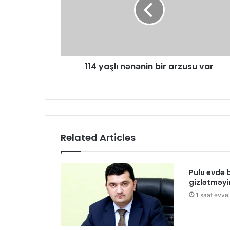
114 yaşlı nənənin bir arzusu var
Related Articles
Pulu evdə 
gizlətməyi
1 saat əvvəl