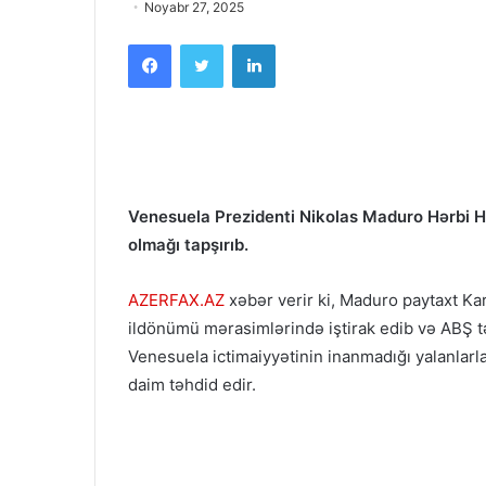
Noyabr 27, 2025
Facebook
Twitter
LinkedIn
Venesuela Prezidenti Nikolas Maduro Hərbi
olmağı tapşırıb.
AZERFAX.AZ
xəbər verir ki, Maduro paytaxt Kar
ildönümü mərasimlərində iştirak edib və ABŞ tə
Venesuela ictimaiyyətinin inanmadığı yalanlar
daim təhdid edir.