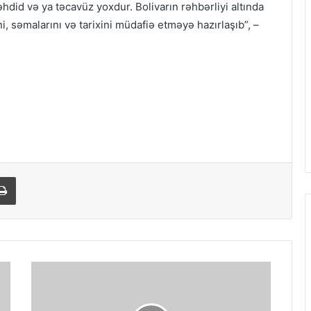
hdid və ya təcavüz yoxdur. Bolivarın rəhbərliyi altında
ni, səmalarını və tarixini müdafiə etməyə hazırlaşıb”, –
Print