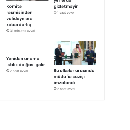
yerlərdə
Komitə
gizlətməyin
rəsmisindən
1 saat əvvəl
valideynlərə
xəbərdarlıq
31 minutes əvvəl
Yenidən anomal
istilik dalğası gəlir
Bu ölkələr arasında
2 saat əvvəl
müdafiə sazişi
imzalandı
2 saat əvvəl