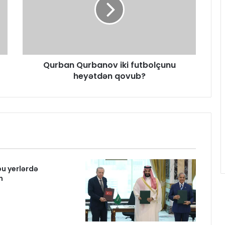
Qurban Qurbanov iki futbolçunu
heyətdən qovub?
bu yerlərdə
n