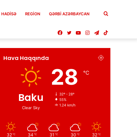
Axtar
HADISƏ
REGION
QƏRBİ AZƏRBAYCAN
Facebook
Twitter
YouTube
Instagram
Telegram
TikTok
Hava Haqqında
28
℃
Baku
32º - 28º
55%
1.24 km/h
Clear Sky
32
34
31
30
32
℃
℃
℃
℃
℃