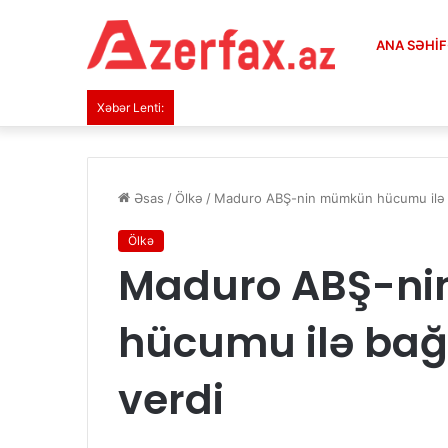
ANA SƏHI
Xəbər Lenti:
Əsas
/
Ölkə
/
Maduro ABŞ-nin mümkün hücumu ilə b
Ölkə
Maduro ABŞ-n
hücumu ilə bağ
verdi