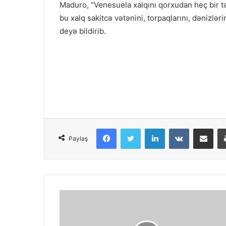
Maduro, “Venesuela xalqını qorxudan heç bir tə
bu xalq sakitcə vətənini, torpaqlarını, dənizləri
deyə bildirib.
Facebook
Twitter
LinkedIn
VKontakte
Share via Email
Paylaş