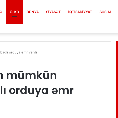
FƏ
ÖLKƏ
DÜNYA
SIYASƏT
İQTISADIYYAT
SOSIAL
ağlı orduya əmr verdi
in mümkün
lı orduya əmr