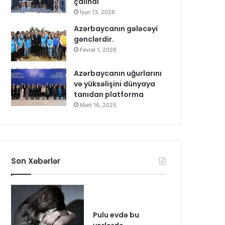
çalındı
İyun 13, 2026
Azərbaycanın gələcəyi
gənclərdir.
Fevral 1, 2026
Azərbaycanın uğurlarını
və yüksəlişini dünyaya
tanıdan platforma
Mart 16, 2025
Son Xəbərlər
Pulu evdə bu