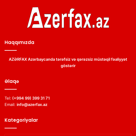
Haqqımızda
AZƏRFAX Azərbaycanda tərəfsiz və qərəzsiz müstəqil fəaliyyət
göstərir
Əlaqə
Tel:
(+994 99) 399 31 71
Email:
info@azerfax.az
Kategoriyalar