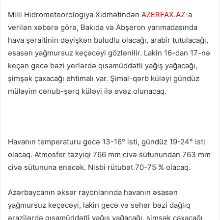
Milli Hidrometeorologiya Xidmətindən
AZERFAX.AZ
-a
verilən xəbərə görə, Bakıda və Abşeron yarımadasında
hava şəraitinin dəyişkən buludlu olacağı, arabir tutulacağı,
əsasən yağmursuz keçəcəyi gözlənilir. Lakin 16-dan 17-nə
keçən gecə bəzi yerlərdə qısamüddətli yağış yağacağı,
şimşək çaxacağı ehtimalı var. Şimal-qərb küləyi gündüz
mülayim cənub-şərq küləyi ilə əvəz olunacaq.
Havanın temperaturu gecə 13-16° isti, gündüz 19-24° isti
olacaq. Atmosfer təzyiqi 766 mm civə sütunundan 763 mm
civə sütununa enəcək. Nisbi rütubət 70-75 % olacaq.
Azərbaycanın əksər rayonlarında havanın əsasən
yağmursuz keçəcəyi, lakin gecə və səhər bəzi dağlıq
ərazilərdə qısamüddətli yağış yağacağı, şimşək çaxacağı,