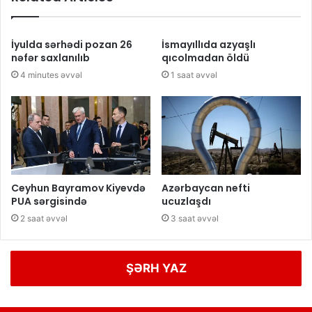
İyulda sərhədi pozan 26
İsmayıllıda azyaşlı
nəfər saxlanılıb
qıcolmadan öldü
4 minutes əvvəl
1 saat əvvəl
Ceyhun Bayramov Kiyevdə
Azərbaycan nefti
PUA sərgisində
ucuzlaşdı
2 saat əvvəl
3 saat əvvəl
ŞƏRH YAZ