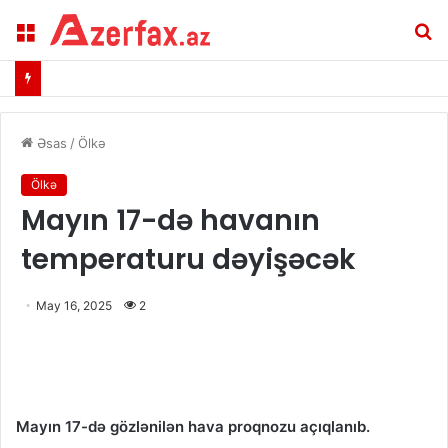
Menu
A
Əsas
/
Ölkə
Ölkə
Mayın 17-də havanın
temperaturu dəyişəcək
May 16, 2025
2
Mayın 17-də gözlənilən hava proqnozu açıqlanıb.