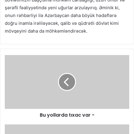
şərəfli fəaliyyətində yeni uğurlar arzulayırıq. Əminik ki,
onun rəhbərliyi ilə Azərbaycan daha böyük hədəflərə
doğru inamla irəliləyəcək, qalib və qüdrətli dövlət kimi
mövqeyini daha da möhkəmləndirəcək.
Bu yollarda tıxac var -