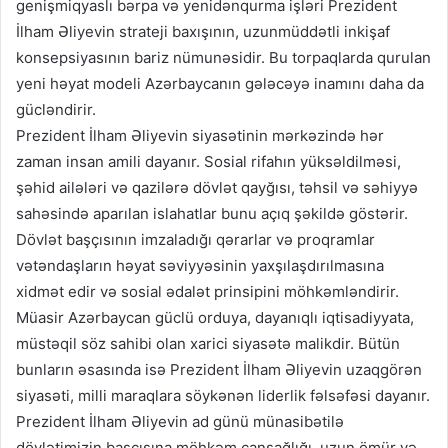
genişmiqyaslı bərpa və yenidənqurma işləri Prezident
İlham Əliyevin strateji baxışının, uzunmüddətli inkişaf
konsepsiyasının bariz nümunəsidir. Bu torpaqlarda qurulan
yeni həyat modeli Azərbaycanın gələcəyə inamını daha da
gücləndirir.
Prezident İlham Əliyevin siyasətinin mərkəzində hər
zaman insan amili dayanır. Sosial rifahın yüksəldilməsi,
şəhid ailələri və qazilərə dövlət qayğısı, təhsil və səhiyyə
sahəsində aparılan islahatlar bunu açıq şəkildə göstərir.
Dövlət başçısının imzaladığı qərarlar və proqramlar
vətəndaşların həyat səviyyəsinin yaxşılaşdırılmasına
xidmət edir və sosial ədalət prinsipini möhkəmləndirir.
Müasir Azərbaycan güclü orduya, dayanıqlı iqtisadiyyata,
müstəqil söz sahibi olan xarici siyasətə malikdir. Bütün
bunların əsasında isə Prezident İlham Əliyevin uzaqgörən
siyasəti, milli maraqlara söykənən liderlik fəlsəfəsi dayanır.
Prezident İlham Əliyevin ad günü münasibətilə
dövlətimizin başçısına möhkəm cansağlığı, uzun ömür və