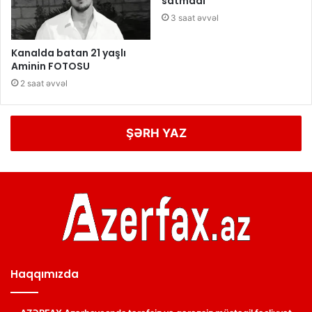
satmadı
3 saat əvvəl
Kanalda batan 21 yaşlı
Aminin FOTOSU
2 saat əvvəl
ŞƏRH YAZ
Haqqımızda