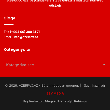
AZƏRFAX Azərbaycanda tərəfsiz və qərəzsiz müstəqil fəaliyyət
göstərir
Əlaqə
Tel:
(+994 99) 399 31 71
Email:
info@azerfax.az
Kategoriyalar
Kategoriyalar
© 2026, AZERFAX.AZ - Bütün hüquqlar qorunur. | Saytı hazırladı
BEY MEDİA
Baş Redaktor:
Məqsəd Hafis oğlu Rəhimov