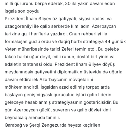
milli qürurunu bərpa edərək, 30 ilə yaxın davam edən
işğala son qoydu.
Prezident İlham Əliyev öz qətiyyəti, siyasi iradəsi və
uzaqgörənliyi ilə qalib sərkərdə kimi adını Azərbaycan
tarixinə qızıl hərflərlə yazdırdı. Onun rəhbərliyi ilə
formalaşan güclü ordu və dəqiq hərbi strategiya 44 günlük
Vətən müharibəsində tarixi Zəfəri təmin etdi. Bu qələbə
təkcə hərbi uğur deyil, milli ruhun, dövlət birliyinin və
ədalətin təntənəsi oldu. Prezident İlham Əliyev döyüş
meydanındakı qətiyyətini diplomatik müstəvidə də uğurla
davam etdirərək Azərbaycanın mövqelərini
möhkəmləndirdi. İşğaldan azad edilmiş torpaqlarda
başlayan genişmiqyaslı quruculuq işləri qalib liderin
gələcəyə hesablanmış strategiyasının göstəricisidir. Bu
gün Azərbaycan güclü, suveren və qalib dövlət kimi
beynəlxalq arenada tanınır.
Qarabağ və Şərqi Zəngəzurda həyata keçirilən