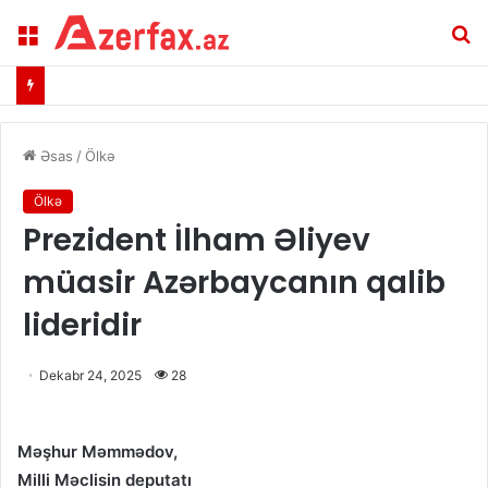
Menu
A
Əsas
/
Ölkə
Ölkə
Prezident İlham Əliyev
müasir Azərbaycanın qalib
lideridir
Dekabr 24, 2025
28
Məşhur Məmmədov,
Milli Məclisin deputatı