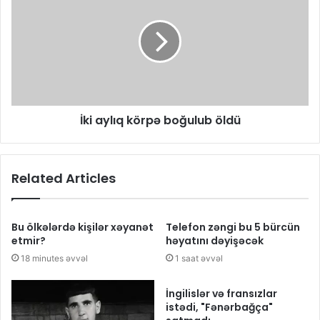
İki aylıq körpə boğulub öldü
Related Articles
Bu ölkələrdə kişilər xəyanət
Telefon zəngi bu 5 bürcün
etmir?
həyatını dəyişəcək
18 minutes əvvəl
1 saat əvvəl
İngilislər və fransızlar
istədi, "Fənərbağça"