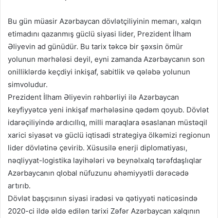
Bu gün müasir Azərbaycan dövlətçiliyinin memarı, xalqın
etimadını qazanmış güclü siyasi lider, Prezident İlham
Əliyevin ad günüdür. Bu tarix təkcə bir şəxsin ömür
yolunun mərhələsi deyil, eyni zamanda Azərbaycanın son
onilliklərdə keçdiyi inkişaf, sabitlik və qələbə yolunun
simvoludur.
Prezident İlham Əliyevin rəhbərliyi ilə Azərbaycan
keyfiyyətcə yeni inkişaf mərhələsinə qədəm qoyub. Dövlət
idarəçiliyində ardıcıllıq, milli maraqlara əsaslanan müstəqil
xarici siyasət və güclü iqtisadi strategiya ölkəmizi regionun
lider dövlətinə çevirib. Xüsusilə enerji diplomatiyası,
nəqliyyat-logistika layihələri və beynəlxalq tərəfdaşlıqlar
Azərbaycanın qlobal nüfuzunu əhəmiyyətli dərəcədə
artırıb.
Dövlət başçısının siyasi iradəsi və qətiyyəti nəticəsində
2020-ci ildə əldə edilən tarixi Zəfər Azərbaycan xalqının