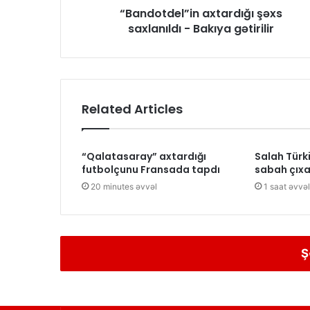
“Bandotdel”in axtardığı şəxs
saxlanıldı - Bakıya gətirilir
Related Articles
“Qalatasaray” axtardığı
Salah Türk
futbolçunu Fransada tapdı
sabah çıx
20 minutes əvvəl
1 saat əvvəl
Ş