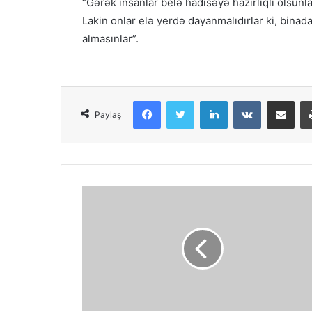
“Gərək insanlar belə hadisəyə hazırlıqlı olsunla
Lakin onlar elə yerdə dayanmalıdırlar ki, bin
almasınlar”.
Facebook
Twitter
LinkedIn
VKontakte
Share via Em
Paylaş