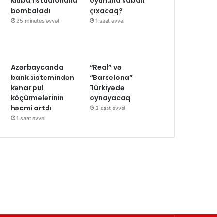
klubun stadionunu
oyununa sabah
bombaladı
çıxacaq?
25 minutes əvvəl
1 saat əvvəl
Azərbaycanda
“Real” və
bank sistemindən
“Barselona”
kənar pul
Türkiyədə
köçürmələrinin
oynayacaq
həcmi artdı
2 saat əvvəl
1 saat əvvəl