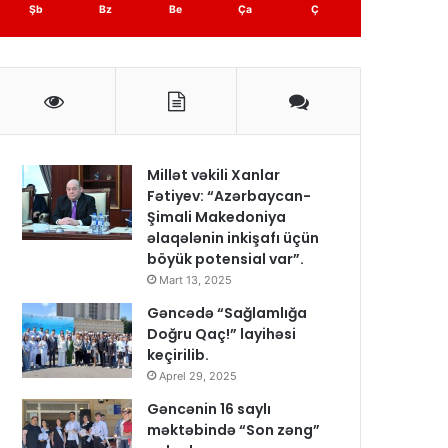
Şb
Bz
Be
Ça
Ç
Millət vəkili Xanlar
Fətiyev: “Azərbaycan-
Şimali Makedoniya
əlaqələnin inkişafı üçün
böyük potensial var”.
Mart 13, 2025
Gəncədə “Sağlamlığa
Doğru Qaç!” layihəsi
keçirilib.
Aprel 29, 2025
Gəncənin 16 saylı
məktəbində “Son zəng”