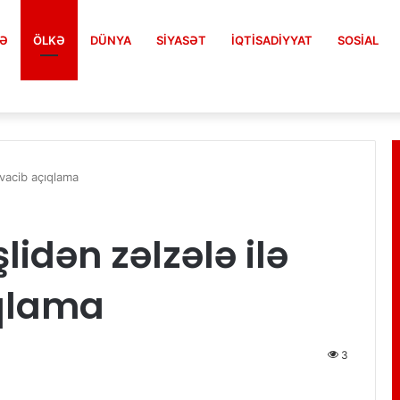
FƏ
ÖLKƏ
DÜNYA
SIYASƏT
İQTISADIYYAT
SOSIAL
 vacib açıqlama
idən zəlzələ ilə
ıqlama
3