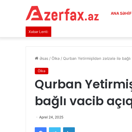
ANA SƏHI
Xəbər Lenti:
Əsas
/
Ölkə
/
Qurban Yetirmişlidən zəlzələ ilə bağlı
Ölkə
Qurban Yetirmişl
bağlı vacib aç
Aprel 24, 2025
Facebook
Twitter
LinkedIn