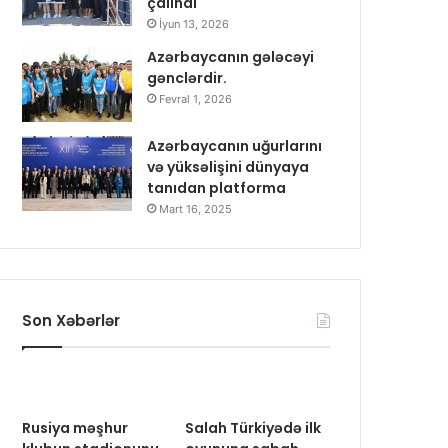
çalındı
İyun 13, 2026
Azərbaycanın gələcəyi
gənclərdir.
Fevral 1, 2026
Azərbaycanın uğurlarını
və yüksəlişini dünyaya
tanıdan platforma
Mart 16, 2025
Son Xəbərlər
Rusiya məşhur
Salah Türkiyədə ilk