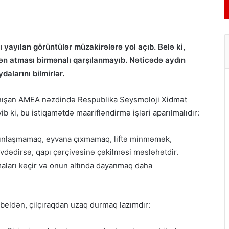
yayılan görüntülər müzakirələrə yol açıb. Belə ki,
ən atması birmənalı qarşılanmayıb. Nəticədə aydın
dalarını bilmirlər.
danışan AMEA nəzdində Respublika Seysmoloji Xidmət
b ki, bu istiqamətdə maarifləndirmə işləri aparılmalıdır:
xınlaşmamaq, eyvana çıxmamaq, liftə minməmək,
vdədirsə, qapı çərçivəsinə çəkilməsi məsləhətdir.
ları keçir və onun altında dayanmaq daha
ebeldən, çilçıraqdan uzaq durmaq lazımdır: