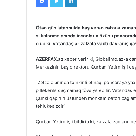
Ötən gün İstanbulda baş verən zəlzələ zamanı 
silkələnmə anında insanların özünü pəncərəd
olub ki, vətəndaşlar zəlzələ vaxtı davranış qay
AZERFAX.az
xəbər verir ki, Globalinfo.az-a 
Mərkəzinin baş direktoru Qurban Yetirmişli deyi
“Zəlzələ anında təmkinli olmaq, pəncərəyə ya
pilləkənlə qaçmamaq tövsiyə edilir. Vətəndaş e
Çünki qapının üstündən möhkəm beton bağlama
təhlükəsizdir”.
Qurban Yetirmişli bildirib ki, zəlzələ zamanı m