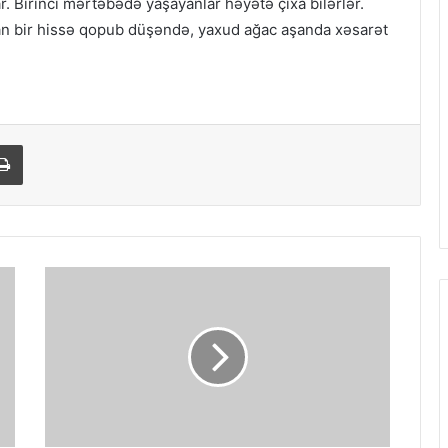
r. Birinci mərtəbədə yaşayanlar həyətə çıxa bilərlər.
adan bir hissə qopub düşəndə, yaxud ağac aşanda xəsarət
ail
Print