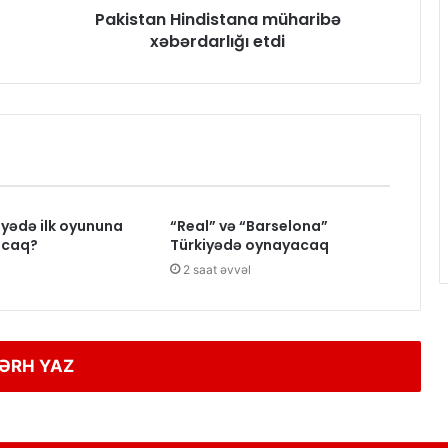
Pakistan Hindistana müharibə
xəbərdarlığı etdi
iyədə ilk oyununa
“Real” və “Barselona”
acaq?
Türkiyədə oynayacaq
2 saat əvvəl
ƏRH YAZ