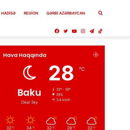
Axtar
HADISƏ
REGION
QƏRBİ AZƏRBAYCAN
Facebook
Twitter
YouTube
Instagram
Telegram
TikTok
Hava Haqqında
28
℃
Baku
32º - 28º
56%
3.4 km/h
Clear Sky
32
34
32
29
32
℃
℃
℃
℃
℃