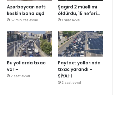
Azərbaycan nefti
Şagird 2 müəllimi
kəskin bahalaşdı
öldürdü, 15 nəfəri…
57 minutes əvvəl
1 saat əvvəl
Bu yollarda tıxac
Paytaxt yollarında
var –
tıxac yarandı –
SİYAHI
2 saat əvvəl
2 saat əvvəl