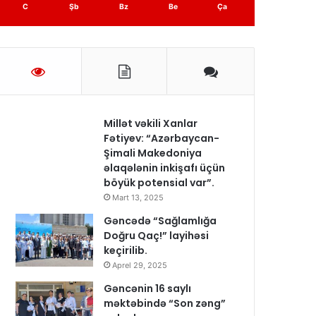
C
Şb
Bz
Be
Ça
Millət vəkili Xanlar
Fətiyev: “Azərbaycan-
Şimali Makedoniya
əlaqələnin inkişafı üçün
böyük potensial var”.
Mart 13, 2025
Gəncədə “Sağlamlığa
Doğru Qaç!” layihəsi
keçirilib.
Aprel 29, 2025
Gəncənin 16 saylı
məktəbində “Son zəng”