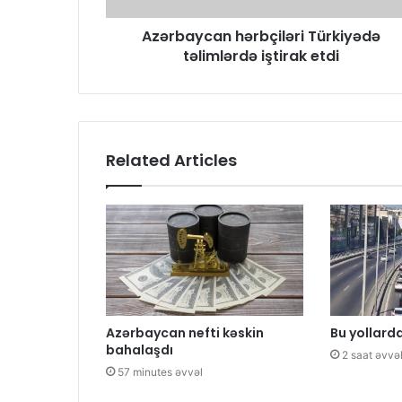
Azərbaycan hərbçiləri Türkiyədə
təlimlərdə iştirak etdi
Related Articles
Azərbaycan nefti kəskin
Bu yollarda
bahalaşdı
2 saat əvvə
57 minutes əvvəl