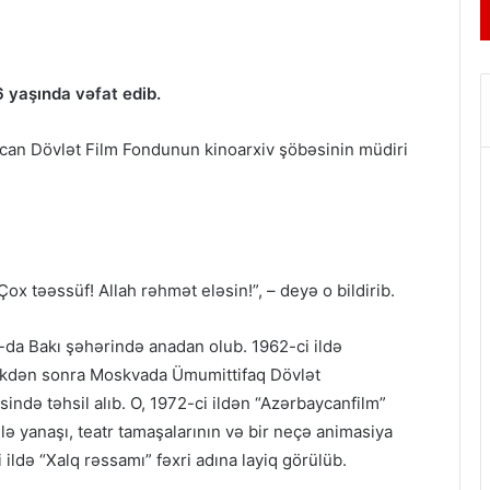
 yaşında vəfat edib.
ycan Dövlət Film Fondunun kinoarxiv şöbəsinin müdiri
ox təəssüf! Allah rəhmət eləsin!”, – deyə o bildirib.
-da Bakı şəhərində anadan olub. 1962-ci ildə
dikdən sonra Moskvada Ümumittifaq Dövlət
ində təhsil alıb. O, 1972-ci ildən “Azərbaycanfilm”
mlə yanaşı, teatr tamaşalarının və bir neçə animasiya
 ildə “Xalq rəssamı” fəxri adına layiq görülüb.