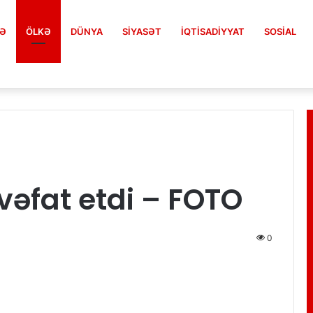
FƏ
ÖLKƏ
DÜNYA
SIYASƏT
İQTISADIYYAT
SOSIAL
vəfat etdi – FOTO
0