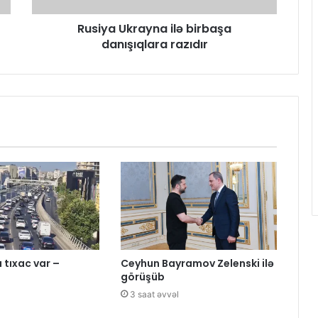
Rusiya Ukrayna ilə birbaşa
danışıqlara razıdır
 tıxac var –
Ceyhun Bayramov Zelenski ilə
görüşüb
l
3 saat əvvəl