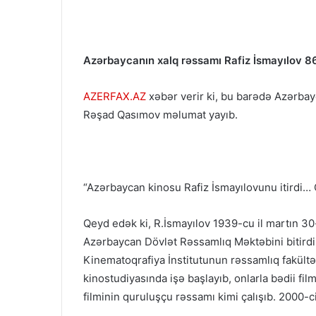
Azərbaycanın xalq rəssamı Rafiz İsmayılov 86
AZERFAX.AZ
xəbər verir ki, bu barədə Azərba
Rəşad Qasımov məlumat yayıb.
“Azərbaycan kinosu Rafiz İsmayılovunu itirdi… Ç
Qeyd edək ki, R.İsmayılov 1939-cu il martın 30
Azərbaycan Dövlət Rəssamlıq Məktəbini bitir
Kinematoqrafiya İnstitutunun rəssamlıq fakültəs
kinostudiyasında işə başlayıb, onlarla bədii fil
filminin quruluşçu rəssamı kimi çalışıb. 2000-ci