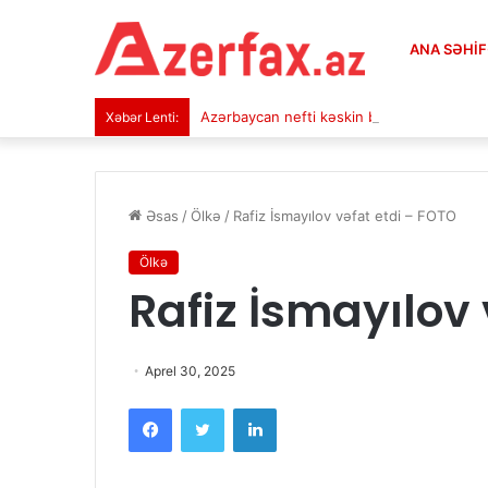
ANA SƏHI
Azərbaycan nefti kəskin bahalaşdı
Xəbər Lenti:
Əsas
/
Ölkə
/
Rafiz İsmayılov vəfat etdi – FOTO
Ölkə
Rafiz İsmayılov 
Aprel 30, 2025
Facebook
Twitter
LinkedIn