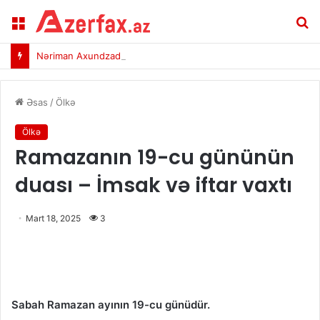
Menu
A
Nəriman Axundzadə rəsmən “Ərzurumspor”da – Foto
Əsas
/
Ölkə
Ölkə
Ramazanın 19-cu gününün
duası – İmsak və iftar vaxtı
Mart 18, 2025
3
Sabah Ramazan ayının 19-cu günüdür.