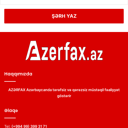
ŞƏRH YAZ
Haqqımızda
AZƏRFAX Azərbaycanda tərəfsiz və qərəzsiz müstəqil fəaliyyət
göstərir
Əlaqə
Tel:
(+994 99) 399 31 71