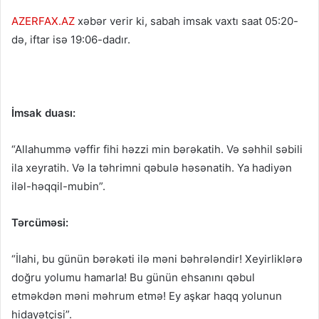
AZERFAX.AZ
xəbər verir ki, sabah imsak vaxtı saat 05:20-
də, iftar isə 19:06-dadır.
İmsak duası:
“Allahummə vəffir fihi həzzi min bərəkatih. Və səhhil səbili
ila xeyratih. Və la təhrimni qəbulə həsənatih. Ya hadiyən
iləl-həqqil-mubin”.
Tərcüməsi:
“İlahi, bu günün bərəkəti ilə məni bəhrələndir! Xeyirliklərə
doğru yolumu hamarla! Bu günün ehsanını qəbul
etməkdən məni məhrum etmə! Ey aşkar haqq yolunun
hidayətçisi”.