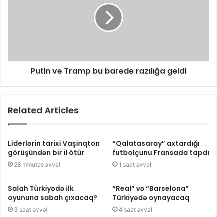
Putin və Tramp bu barədə razılığa gəldi
Related Articles
Liderlərin tarixi Vaşinqton
“Qalatasaray” axtardığı
görüşündən bir il ötür
futbolçunu Fransada tapdı
28 minutes əvvəl
1 saat əvvəl
Salah Türkiyədə ilk
“Real” və “Barselona”
oyununa sabah çıxacaq?
Türkiyədə oynayacaq
3 saat əvvəl
4 saat əvvəl