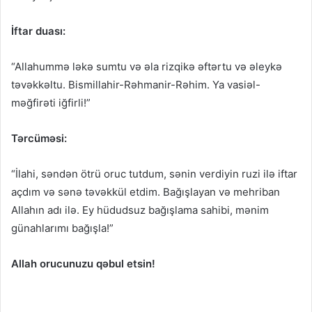
İftar duası:
“Allahummə ləkə sumtu və əla rizqikə əftərtu və əleykə
təvəkkəltu. Bismillahir-Rəhmanir-Rəhim. Ya vasiəl-
məğfirəti iğfirli!”
Tərcüməsi:
“İlahi, səndən ötrü oruc tutdum, sənin verdiyin ruzi ilə iftar
açdım və sənə təvəkkül etdim. Bağışlayan və mehriban
Allahın adı ilə. Ey hüdudsuz bağışlama sahibi, mənim
günahlarımı bağışla!”
Allah orucunuzu qəbul etsin!