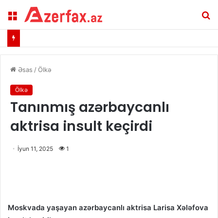
Menu
A
Əsas
/
Ölkə
Ölkə
Tanınmış azərbaycanlı
aktrisa insult keçirdi
İyun 11, 2025
1
Moskvada yaşayan azərbaycanlı aktrisa Larisa Xələfova