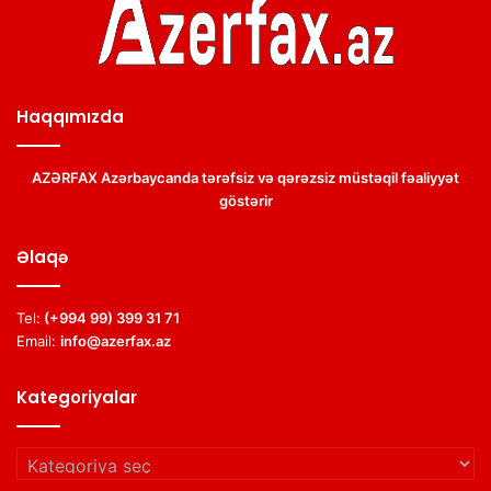
Haqqımızda
AZƏRFAX Azərbaycanda tərəfsiz və qərəzsiz müstəqil fəaliyyət
göstərir
Əlaqə
Tel:
(+994 99) 399 31 71
Email:
info@azerfax.az
Kategoriyalar
Kategoriyalar