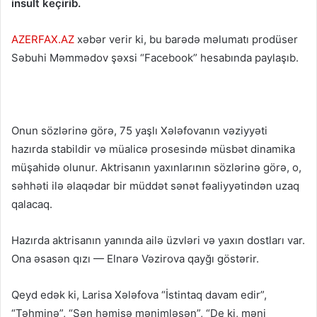
insult keçirib.
AZERFAX.AZ
xəbər verir ki, bu barədə məlumatı prodüser
Səbuhi Məmmədov şəxsi “Facebook” hesabında paylaşıb.
Onun sözlərinə görə, 75 yaşlı Xələfovanın vəziyyəti
hazırda stabildir və müalicə prosesində müsbət dinamika
müşahidə olunur. Aktrisanın yaxınlarının sözlərinə görə, o,
səhhəti ilə əlaqədar bir müddət sənət fəaliyyətindən uzaq
qalacaq.
Hazırda aktrisanın yanında ailə üzvləri və yaxın dostları var.
Ona əsasən qızı — Elnarə Vəzirova qayğı göstərir.
Qeyd edək ki, Larisa Xələfova “İstintaq davam edir”,
“Təhminə”, “Sən həmişə mənimləsən”, “De ki, məni