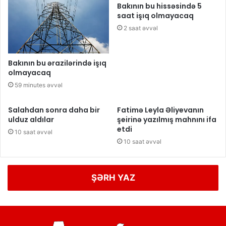
Bakının bu hissəsində 5
saat işıq olmayacaq
2 saat əvvəl
Bakının bu ərazilərində işıq
olmayacaq
59 minutes əvvəl
Salahdan sonra daha bir
Fatimə Leyla Əliyevanın
ulduz aldılar
şeirinə yazılmış mahnını ifa
etdi
10 saat əvvəl
10 saat əvvəl
ŞƏRH YAZ