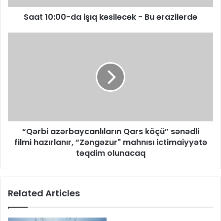
Saat 10:00-da işıq kəsiləcək - Bu ərazilərdə
“Qərbi azərbaycanlıların Qars köçü” sənədli
filmi hazırlanır, “Zəngəzur" mahnısı ictimaiyyətə
təqdim olunacaq
Related Articles