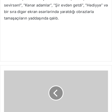
sevirsən!”, “Kənar adamlar”, “Şir evdən getdi”, “Hədiyyə” və
bir sıra digər ekran əsərlərində yaratdığı obrazlarla
tamaşaçıların yaddaşında qalıb.