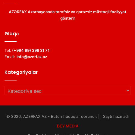
AZƏRFAX Azərbaycanda tərəfsiz və qərəzsiz müstəqil fəaliyyət
göstərir
Əlaqə
Tel:
(+994 99) 399 31 71
Email:
info@azerfax.az
Kategoriyalar
Kategoriyalar
© 2026, AZERFAX.AZ - Bütün hüquqlar qorunur. | Saytı hazırladı
BEY MEDİA