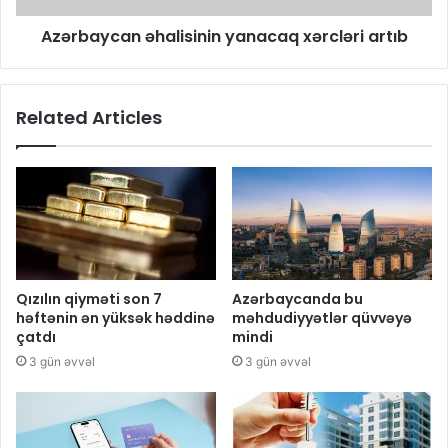
Azərbaycan əhalisinin yanacaq xərcləri artıb
Related Articles
Qızılın qiyməti son 7
Azərbaycanda bu
həftənin ən yüksək həddinə
məhdudiyyətlər qüvvəyə
çatdı
mindi
3 gün əvvəl
3 gün əvvəl