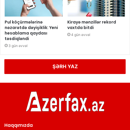
Pul köçürmələrinə
Kirayə mənzillər rekord
nəzarətdə dəyişiklik: Yeni
vaxtda bitdi
hesablama qaydası
4 gün əvvəl
təsdiqləndi
3 gün əvvəl
ŞƏRH YAZ
Haqqımızda