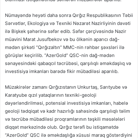
Nümayəndə heyəti daha sonra Qırğız Respublikasının Təbii
Sərvətlər, Ekologiya və Texniki Nəzarət Nazirliyinin dəvəti
ilə Bişkek şəhərinə səfər edib. Səfər çərçivəsində Nazir
müavini Marat Jusufbekov və bu ölkənin aparıcı dağ-
mədən şirkəti “Qırğızaltın” MMC-nin rəhbər şəxsləri ilə
görüşlər keçirilib. “AzerGold” QSC-nin dağ-mədən
sənayesindəki qabaqcıl təcrübəsi, qarşılıqlı əməkdaşlıq və
investisiya imkanları barədə fikir mübadiləsi aparılıb.
Müzakirələr zamanı Qırğızıstanın Unkurtaş, Sarıtyube və
Karatyube qızıl yataqlarının texniki-geoloji
dəyərləndirilməsi, potensial investisiya imkanları, habelə
geoloji tədqiqat və kadr hazırlığı sahəsində qarşılıqlı təlim
və təcrübə mübadiləsi proqramlarının təşkili məsələləri
diqqət mərkəzində olub. Qırğız tərəfi bu istiqamətdə
“AzerGold” QSC ilə əməkdaşlığa xüsusi maraq göstərdiyini