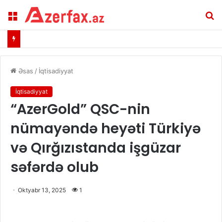
Menu
A
Əsas
/
İqtisadiyyat
İqtisadiyyat
“AzerGold” QSC-nin
nümayəndə heyəti Türkiyə
və Qırğızıstanda işgüzar
səfərdə olub
Oktyabr 13, 2025
1