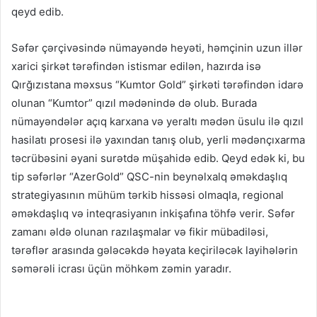
qeyd edib.
Səfər çərçivəsində nümayəndə heyəti, həmçinin uzun illər
xarici şirkət tərəfindən istismar edilən, hazırda isə
Qırğızıstana məxsus “Kumtor Gold” şirkəti tərəfindən idarə
olunan “Kumtor” qızıl mədənində də olub. Burada
nümayəndələr açıq karxana və yeraltı mədən üsulu ilə qızıl
hasilatı prosesi ilə yaxından tanış olub, yerli mədənçıxarma
təcrübəsini əyani surətdə müşahidə edib. Qeyd edək ki, bu
tip səfərlər “AzerGold” QSC-nin beynəlxalq əməkdaşlıq
strategiyasının mühüm tərkib hissəsi olmaqla, regional
əməkdaşlıq və inteqrasiyanın inkişafına töhfə verir. Səfər
zamanı əldə olunan razılaşmalar və fikir mübadiləsi,
tərəflər arasında gələcəkdə həyata keçiriləcək layihələrin
səmərəli icrası üçün möhkəm zəmin yaradır.