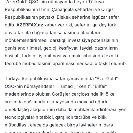
“AzerGold” QSC-nin nümayəndə heyəti Türkiyə
Respublikasının İzmir, Çanaqqala şəhərləri və Qırğız
Respublikasının paytaxtı Bişkek şəhərinə işgüzar səfər
edib.
AZERFAX.az
xəbər verir ki, səfərlər qardaş türk
dövlətləri ilə dağ-mədən sahəsində əlaqələrin
möhkəmləndirilməsi, qarşlıqlı investisiya potensialının
genişləndirilməsi, geoloji kəşfiyyat, faydalı qazıntıların
hasilatı, tədqiqi, işlənilməsi və emalı sahəsində texniki
təcrübə mübadiləsinin aparılması məqsədilə təşkil olunub.
Türkiyə Respublikasına səfər çərçivəsində “AzerGold”
QSC-nin nümayəndələri “Tümad”, “Zenit”, “Bilfer”
mədənlərində olublar. Görüşlər çərçicəsində iki ölkə
arasında dağ-mədən sənayesində mövcud uğurlu
əməkdaşlıq əlaqələrinin daha da möhkəmləndirilməsi, yeni
texnologiyaların tətbiqi, qarşılıqlı təcrübə və bilik
mübadiləsi, eləcə də gələcək birgə layihələrin idarə
olunması istiqamətində səmərəli müzakirələr aparılıb.