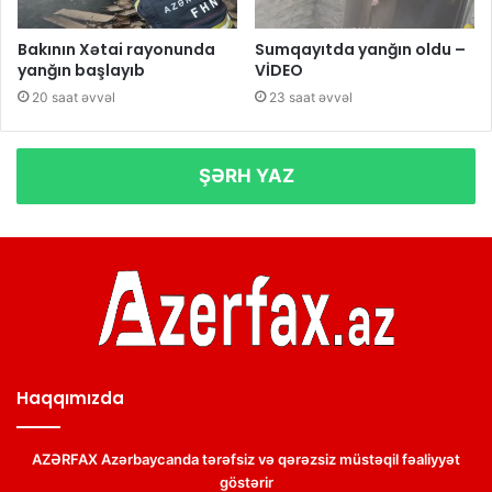
Bakının Xətai rayonunda
Sumqayıtda yanğın oldu –
yanğın başlayıb
VİDEO
20 saat əvvəl
23 saat əvvəl
ŞƏRH YAZ
Haqqımızda
AZƏRFAX Azərbaycanda tərəfsiz və qərəzsiz müstəqil fəaliyyət
göstərir