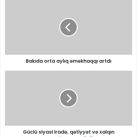
Bakıda orta aylıq əməkhaqqı artdı
Güclü siyasi iradə, qətiyyət və xalqın