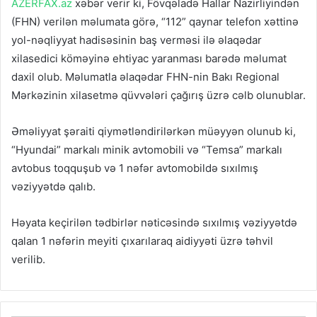
AZERFAX.az
xəbər verir ki, Fövqəladə Hallar Nazirliyindən
(FHN) verilən məlumata görə, “112” qaynar telefon xəttinə
yol-nəqliyyat hadisəsinin baş verməsi ilə əlaqədar
xilasedici köməyinə ehtiyac yaranması barədə məlumat
daxil olub. Məlumatla əlaqədar FHN-nin Bakı Regional
Mərkəzinin xilasetmə qüvvələri çağırış üzrə cəlb olunublar.
Əməliyyat şəraiti qiymətləndirilərkən müəyyən olunub ki,
“Hyundai” markalı minik avtomobili və “Temsa” markalı
avtobus toqquşub və 1 nəfər avtomobildə sıxılmış
vəziyyətdə qalıb.
Həyata keçirilən tədbirlər nəticəsində sıxılmış vəziyyətdə
qalan 1 nəfərin meyiti çıxarılaraq aidiyyəti üzrə təhvil
verilib.