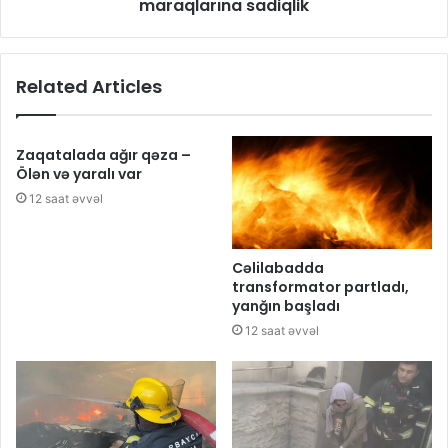
maraqlarına sadiqlik
Related Articles
Zaqatalada ağır qəza –
Ölən və yaralı var
12 saat əvvəl
Cəlilabadda
transformator partladı,
yanğın başladı
12 saat əvvəl