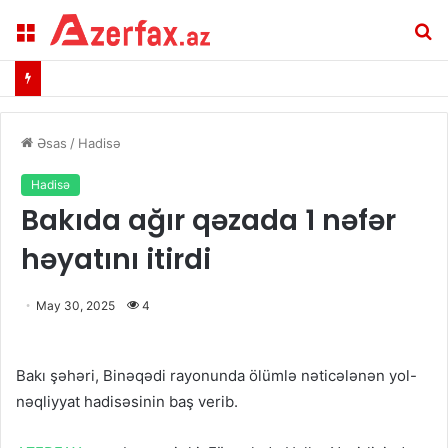
Menu
A
Əsas
/
Hadisə
Hadisə
Bakıda ağır qəzada 1 nəfər
həyatını itirdi
May 30, 2025
4
Bakı şəhəri, Binəqədi rayonunda ölümlə nəticələnən yol-
nəqliyyat hadisəsinin baş verib.