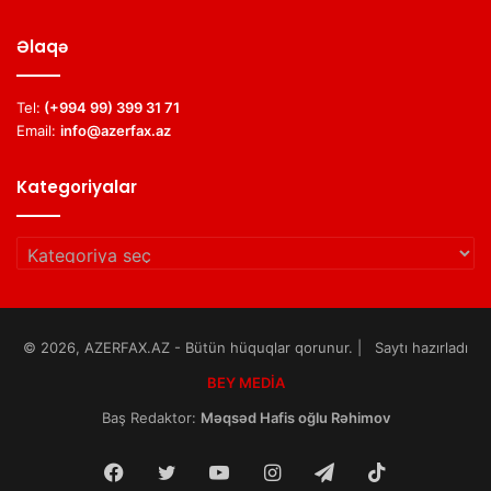
Əlaqə
Tel:
(+994 99) 399 31 71
Email:
info@azerfax.az
Kategoriyalar
Kategoriyalar
© 2026, AZERFAX.AZ - Bütün hüquqlar qorunur. | Saytı hazırladı
BEY MEDİA
Baş Redaktor:
Məqsəd Hafis oğlu Rəhimov
Facebook
Twitter
YouTube
Instagram
Telegram
TikTok