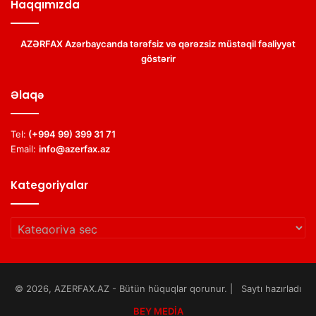
Haqqımızda
AZƏRFAX Azərbaycanda tərəfsiz və qərəzsiz müstəqil fəaliyyət
göstərir
Əlaqə
Tel:
(+994 99) 399 31 71
Email:
info@azerfax.az
Kategoriyalar
Kategoriyalar
© 2026, AZERFAX.AZ - Bütün hüquqlar qorunur. | Saytı hazırladı
BEY MEDİA