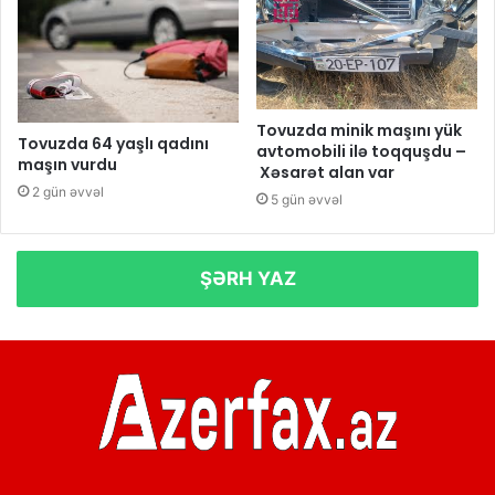
Tovuzda minik maşını yük
Tovuzda 64 yaşlı qadını
avtomobili ilə toqquşdu –
maşın vurdu
Xəsarət alan var
2 gün əvvəl
5 gün əvvəl
ŞƏRH YAZ