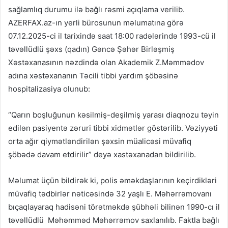
sağlamlıq durumu ilə bağlı rəsmi açıqlama verilib.
AZERFAX.az-ın yerli bürosunun məlumatına görə
07.12.2025-ci il tarixində saat 18:00 radələrində 1993-cü il
təvəllüdlü şəxs (qadın) Gəncə Şəhər Birləşmiş
Xəstəxanasının nəzdində olan Akademik Z.Məmmədov
adına xəstəxananın Təcili tibbi yardım şöbəsinə
hospitalizasiya olunub:
“Qarın boşluğunun kəsilmiş-deşilmiş yarası diaqnozu təyin
edilən pasiyentə zəruri tibbi xidmətlər göstərilib. Vəziyyəti
orta ağır qiymətləndirilən şəxsin müalicəsi müvafiq
şöbədə davam etdirilir” deyə xastəxanadan bildirilib.
Məlumat üçün bildirək ki, polis əməkdaşlarının keçirdikləri
müvafiq tədbirlər nəticəsində 32 yaşlı E. Məhərrəmovanı
bıçaqlayaraq hadisəni törətməkdə şübhəli bilinən 1990-cı il
təvəllüdlü Məhəmməd Məhərrəmov saxlanılıb. Faktla bağlı