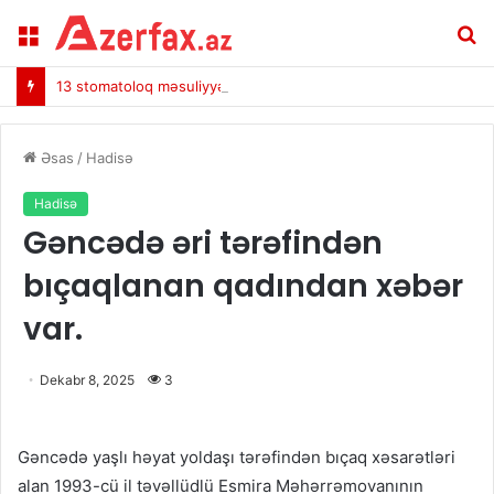
Menu
A
13 stomatoloq məsuliyyətə cəlb edildi
Əsas
/
Hadisə
Hadisə
Gəncədə əri tərəfindən
bıçaqlanan qadından xəbər
var.
Dekabr 8, 2025
3
Gəncədə yaşlı həyat yoldaşı tərəfindən bıçaq xəsarətləri
alan 1993-cü il təvəllüdlü Esmira Məhərrəmovanının