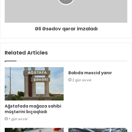
Əli Əsədov qərar imzaladı
Related Articles
Bakıda məscid yanır
2 gün əvvəl
Ağstafada mağaza sahibi
müştərini bıçaqladı
1 gün əvvəl