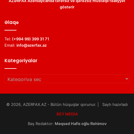
AZƏRFAX Azərbaycanda tərəfsiz və qərəzsiz müstəqil fəaliyyət
göstərir
Əlaqə
Tel:
(+994 99) 399 31 71
Email:
info@azerfax.az
Kategoriyalar
Kategoriyalar
© 2026, AZERFAX.AZ - Bütün hüquqlar qorunur. | Saytı hazırladı
BEY MEDİA
Baş Redaktor:
Məqsəd Hafis oğlu Rəhimov