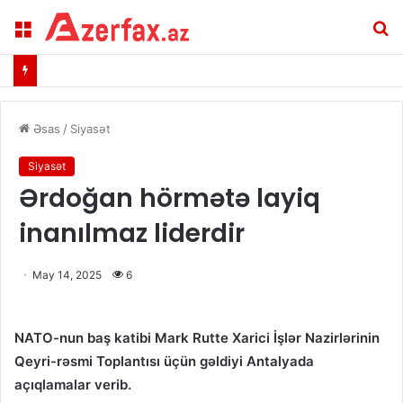
Menu
A
Əsas
/
Siyasət
Siyasət
Ərdoğan hörmətə layiq
inanılmaz liderdir
May 14, 2025
6
NATO-nun baş katibi Mark Rutte Xarici İşlər Nazirlərinin
Qeyri-rəsmi Toplantısı üçün gəldiyi Antalyada
açıqlamalar verib.