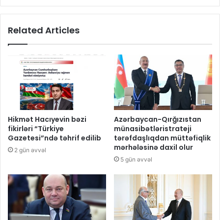
Related Articles
Hikmət Hacıyevin bəzi
Azərbaycan-Qırğızıstan
fikirləri “Türkiye
münasibətləristrateji
Gazetesi”ndə təhrif edilib
tərəfdaşlıqdan müttəfiqlik
mərhələsinə daxil olur
2 gün əvvəl
5 gün əvvəl