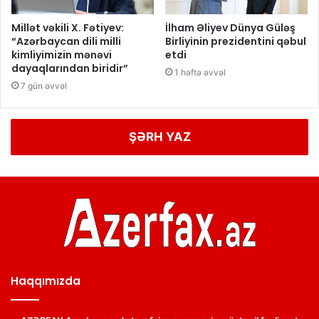
Millət vəkili X. Fətiyev:
İlham Əliyev Dünya Güləş
“Azərbaycan dili milli
Birliyinin prezidentini qəbul
kimliyimizin mənəvi
etdi
dayaqlarından biridir”
1 həftə əvvəl
7 gün əvvəl
ŞƏRH YAZ
Haqqımızda