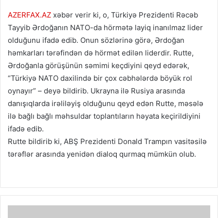
AZERFAX.AZ
xəbər verir ki, o, Türkiyə Prezidenti Rəcəb
Tayyib Ərdoğanın NATO-da hörmətə layiq inanılmaz lider
olduğunu ifadə edib. Onun sözlərinə görə, Ərdoğan
həmkarları tərəfindən də hörmət edilən liderdir. Rutte,
Ərdoğanla görüşünün səmimi keçdiyini qeyd edərək,
“Türkiyə NATO daxilində bir çox cəbhələrdə böyük rol
oynayır” – deyə bildirib. Ukrayna ilə Rusiya arasında
danışıqlarda irəliləyiş olduğunu qeyd edən Rutte, məsələ
ilə bağlı bağlı məhsuldar toplantıların həyata keçirildiyini
ifadə edib.
Rutte bildirib ki, ABŞ Prezidenti Donald Trampın vasitəsilə
tərəflər arasında yenidən dialoq qurmaq mümkün olub.