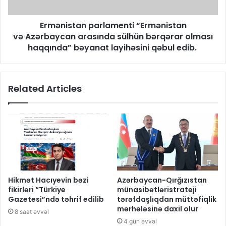
Ermənistan parlamenti “Ermənistan
və Azərbaycan arasında sülhün bərqərar olması
haqqında” bəyanat layihəsini qəbul edib.
Related Articles
Hikmət Hacıyevin bəzi
Azərbaycan-Qırğızıstan
fikirləri “Türkiye
münasibətləristrateji
Gazetesi”ndə təhrif edilib
tərəfdaşlıqdan müttəfiqlik
mərhələsinə daxil olur
8 saat əvvəl
4 gün əvvəl