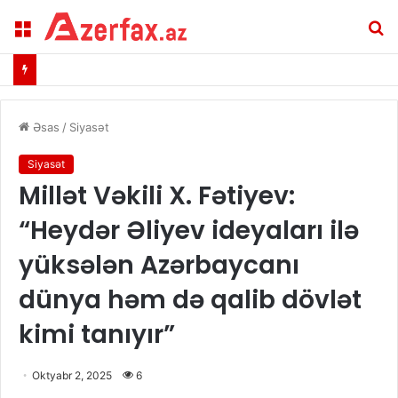
Menu
A
Əsas
/
Siyasət
Siyasət
Millət Vəkili X. Fətiyev:
“Heydər Əliyev ideyaları ilə
yüksələn Azərbaycanı
dünya həm də qalib dövlət
kimi tanıyır”
Oktyabr 2, 2025
6