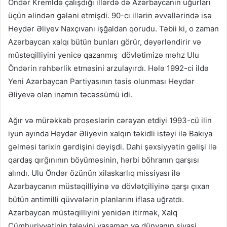
Öndər Kremldə çalışdığı illərdə də Azərbaycanın uğurları
üçün əlindən gələni etmişdi. 90-cı illərin əvvəllərində isə
Heydər Əliyev Naxçıvanı işğaldan qorudu. Təbii ki, o zaman
Azərbaycan xalqı bütün bunları görür, dəyərləndirir və
müstəqilliyini yenicə qazanmış dövlətimizə məhz Ulu
Öndərin rəhbərlik etməsini arzulayırdı. Hələ 1992-ci ildə
Yeni Azərbaycan Partiyasının təsis olunması Heydər
Əliyevə olan inamın təcəssümü idi.
Ağır və mürəkkəb proseslərin cərəyan etdiyi 1993-cü ilin
iyun ayında Heydər Əliyevin xalqın təkidli istəyi ilə Bakıya
gəlməsi tarixin gərdişini dəyişdi. Dahi şəxsiyyətin gəlişi ilə
qardaş qırğınının böyüməsinin, hərbi böhranın qarşısı
alındı. Ulu Öndər özünün xilaskarlıq missiyası ilə
Azərbaycanın müstəqilliyinə və dövlətçiliyinə qarşı çıxan
bütün antimilli qüvvələrin planlarını iflasa uğratdı.
Azərbaycan müstəqilliyini yenidən itirmək, Xalq
Cümhuriyyətinin taleyini yaşamaq və dünyanın siyasi