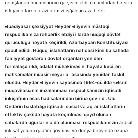
genişlənən hücumlarının qarşısını aldı, o cümlədən bir sıra
istiqamətlərdə ərazilərimizi işğaldan azad etdi.
Əbədiyaşar şəxsiyyət Heydər Əliyevin müstəqil
respublikamıza rəhbərlik etdiyi illərdə hüquqi dövlət
quruculuğu həyata keçirildi, Azərbaycan Konstitusiyası
qəbul edildi.
Hüquqi islahatların nəticəsi kimi bu sahədə
fəaliyyət göstərən dövlət orqanları yenidən
formalaşdırıldı, ədalət mühakiməsini həyata keçirən
məhkəmələr müasir meyarlar əsasında yenidən təşkil
olundu. Heydər Əliyevin sayəsində 1994-cü ildə «Əsrin
müqaviləsi»nin imzalanması respublikamızın iqtisadi
inkişafının əsas hadisələrindən birinə çevrildi. Ulu
Öndərin başlatdığı iqtisadi, sosial və aqrar islahatların
effektiv şəkildə həyata keçirilməsi qeyd olunan
sahələrdə uğurların əldə olunması, respublikamızın
ardıcıl
inkişaf yoluna qədəm qoyması və dünya birliyində özünə