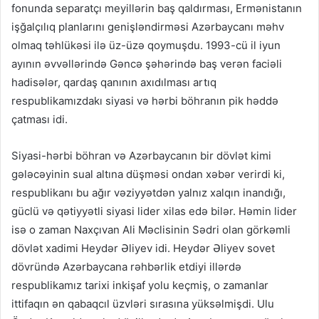
fonunda separatçı meyillərin baş qaldırması, Ermənistanın
işğalçılıq planlarını genişləndirməsi Azərbaycanı məhv
olmaq təhlükəsi ilə üz-üzə qoymuşdu. 1993-cü il iyun
ayının əvvəllərində Gəncə şəhərində baş verən faciəli
hadisələr, qardaş qanının axıdılması artıq
respublikamızdakı siyasi və hərbi böhranın pik həddə
çatması idi.
Siyasi-hərbi böhran və Azərbaycanın bir dövlət kimi
gələcəyinin sual altına düşməsi ondan xəbər verirdi ki,
respublikanı bu ağır vəziyyətdən yalnız xalqın inandığı,
güclü və qətiyyətli siyasi lider xilas edə bilər. Həmin lider
isə o zaman Naxçıvan Ali Məclisinin Sədri olan görkəmli
dövlət xadimi Heydər Əliyev idi. Heydər Əliyev sovet
dövründə Azərbaycana rəhbərlik etdiyi illərdə
respublikamız tarixi inkişaf yolu keçmiş, o zamanlar
ittifaqın ən qabaqcıl üzvləri sırasına yüksəlmişdi. Ulu