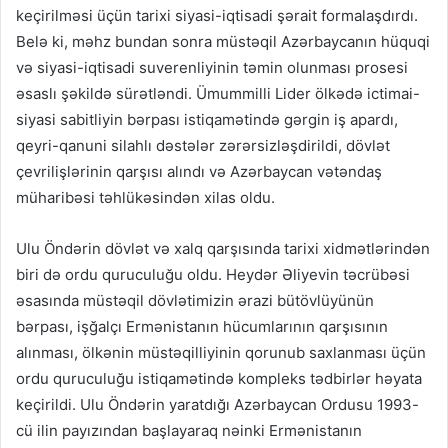
keçirilməsi üçün tarixi siyasi-iqtisadi şərait formalaşdırdı.
Belə ki, məhz bundan sonra müstəqil Azərbaycanın hüquqi
və siyasi-iqtisadi suverenliyinin təmin olunması prosesi
əsaslı şəkildə sürətləndi. Ümummilli Lider ölkədə ictimai-
siyasi sabitliyin bərpası istiqamətində gərgin iş apardı,
qeyri-qanuni silahlı dəstələr zərərsizləşdirildi, dövlət
çevrilişlərinin qarşısı alındı və Azərbaycan vətəndaş
müharibəsi təhlükəsindən xilas oldu.
Ulu Öndərin dövlət və xalq qarşısında tarixi xidmətlərindən
biri də ordu quruculuğu oldu. Heydər Əliyevin təcrübəsi
əsasında müstəqil dövlətimizin ərazi bütövlüyünün
bərpası, işğalçı Ermənistanın hücumlarının qarşısının
alınması, ölkənin müstəqilliyinin qorunub saxlanması üçün
ordu quruculuğu istiqamətində kompleks tədbirlər həyata
keçirildi. Ulu Öndərin yaratdığı Azərbaycan Ordusu 1993-
cü ilin payızından başlayaraq nəinki Ermənistanın