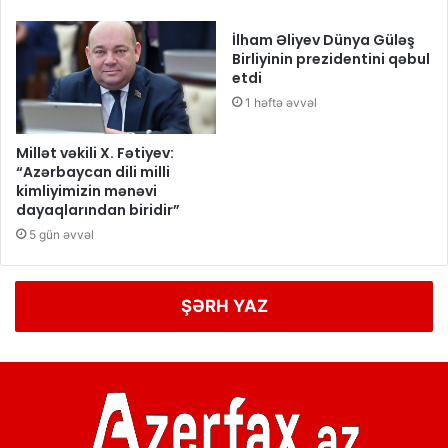
İlham Əliyev Dünya Güləş
Birliyinin prezidentini qəbul
etdi
1 həftə əvvəl
Millət vəkili X. Fətiyev:
“Azərbaycan dili milli
kimliyimizin mənəvi
dayaqlarından biridir”
5 gün əvvəl
ŞƏRH YAZ