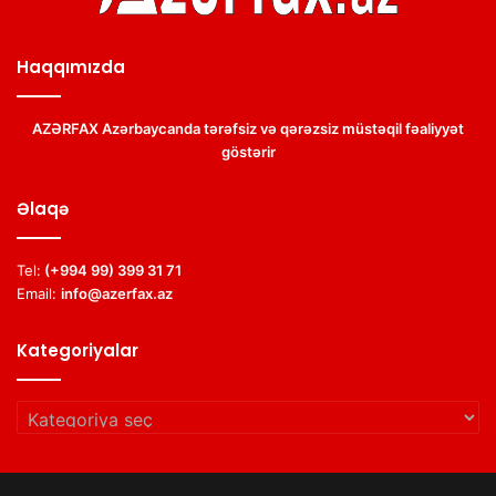
Haqqımızda
AZƏRFAX Azərbaycanda tərəfsiz və qərəzsiz müstəqil fəaliyyət
göstərir
Əlaqə
Tel:
(+994 99) 399 31 71
Email:
info@azerfax.az
Kategoriyalar
Kategoriyalar