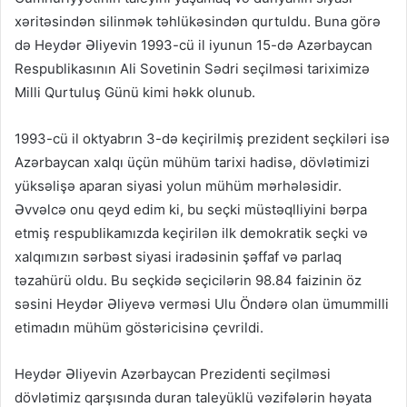
xəritəsindən silinmək təhlükəsindən qurtuldu. Buna görə
də Heydər Əliyevin 1993-cü il iyunun 15-də Azərbaycan
Respublikasının Ali Sovetinin Sədri seçilməsi tariximizə
Milli Qurtuluş Günü kimi həkk olunub.
1993-cü il oktyabrın 3-də keçirilmiş prezident seçkiləri isə
Azərbaycan xalqı üçün mühüm tarixi hadisə, dövlətimizi
yüksəlişə aparan siyasi yolun mühüm mərhələsidir.
Əvvəlcə onu qeyd edim ki, bu seçki müstəqlliyini bərpa
etmiş respublikamızda keçirilən ilk demokratik seçki və
xalqımızın sərbəst siyasi iradəsinin şəffaf və parlaq
təzahürü oldu. Bu seçkidə seçicilərin 98.84 faizinin öz
səsini Heydər Əliyevə verməsi Ulu Öndərə olan ümummilli
etimadın mühüm göstəricisinə çevrildi.
Heydər Əliyevin Azərbaycan Prezidenti seçilməsi
dövlətimiz qarşısında duran taleyüklü vəzifələrin həyata