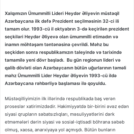
X
alqımızın Ümummilli Lideri Heydər Əliyevin müstəqil
Azərbaycana ilk dəfə Prezident seçilməsinin 32-ci ili
tamam olur. 1993-cü il oktyabrın 3-də keçirilən prezident
seçkiləri Heydər Əliyevə olan ümummilli etimadın və
inamın möhtəşəm təntənəsinə çevrildi.
Məhz bu
seçkidən sonra respublikamızın taleyində və tarixində
tamamilə yeni dövr başladı.
Bu gün regionun lideri və
qalib dövləti olan Azərbaycanın bütün uğurlarının təməli
məhz Ümummilli Lider Heydər Əliyevin 1993-cü ildə
Azərbaycana rəhbərliyə başlaması ilə qoyuldu.
Müstəqilliyimizin ilk illərində respublikada baş verən
proseslər xatirimizdədir. Hakimiyyətdə bir-birini əvəz edən
siyasi qrupların səbatsızlıqları, məsuliyyətlərini dərk
etməmələri dərin siyasi və sosial-iqtisadi böhrana səbəb
olmuş, xaosa, anarxiyaya yol açmışdı. Bütün bunların