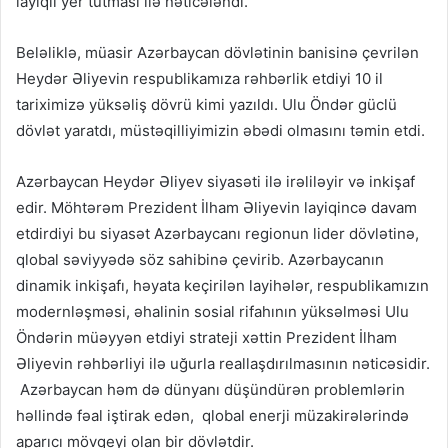
layiqli yer tutması ilə nəticələndi.
Beləliklə, müasir Azərbaycan dövlətinin banisinə çevrilən
Heydər Əliyevin respublikamıza rəhbərlik etdiyi 10 il
tariximizə yüksəliş dövrü kimi yazıldı. Ulu Öndər güclü
dövlət yaratdı, müstəqilliyimizin əbədi olmasını təmin etdi.
Azərbaycan Heydər Əliyev siyasəti ilə irəliləyir və inkişaf
edir. Möhtərəm Prezident İlham Əliyevin layiqincə davam
etdirdiyi bu siyasət Azərbaycanı regionun lider dövlətinə,
qlobal səviyyədə söz sahibinə çevirib. Azərbaycanın
dinamik inkişafı, həyata keçirilən layihələr, respublikamızın
modernləşməsi, əhalinin sosial rifahının yüksəlməsi Ulu
Öndərin müəyyən etdiyi strateji xəttin Prezident İlham
Əliyevin rəhbərliyi ilə uğurla reallaşdırılmasının nəticəsidir.
Azərbaycan həm də dünyanı düşündürən problemlərin
həllində fəal iştirak edən, qlobal enerji müzakirələrində
aparıcı mövqeyi olan bir dövlətdir.