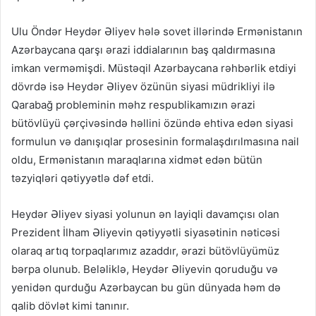
Ulu Öndər Heydər Əliyev hələ sovet illərində Ermənistanın
Azərbaycana qarşı ərazi iddialarının baş qaldırmasına
imkan verməmişdi. Müstəqil Azərbaycana rəhbərlik etdiyi
dövrdə isə Heydər Əliyev özünün siyasi müdrikliyi ilə
Qarabağ probleminin məhz respublikamızın ərazi
bütövlüyü çərçivəsində həllini özündə ehtiva edən siyasi
formulun və danışıqlar prosesinin formalaşdırılmasına nail
oldu, Ermənistanın maraqlarına xidmət edən bütün
təzyiqləri qətiyyətlə dəf etdi.
Heydər Əliyev siyasi yolunun ən layiqli davamçısı olan
Prezident İlham Əliyevin qətiyyətli siyasətinin nəticəsi
olaraq artıq torpaqlarımız azaddır, ərazi bütövlüyümüz
bərpa olunub. Beləliklə, Heydər Əliyevin qoruduğu və
yenidən qurduğu Azərbaycan bu gün dünyada həm də
qalib dövlət kimi tanınır.