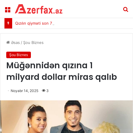
Menu
A
Qızılın qiyməti son 7 həftənin ən yüksək həddinə çatdı
Əsas
/
Şou Biznes
Şou Biznes
Müğənnidən qızına 1
milyard dollar miras qalıb
Noyabr 14, 2025
3