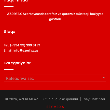
Haqqımızda
AZƏRFAX Azərbaycanda tərəfsiz və qərəzsiz müstəqil fəaliyyət
göstərir
Əlaqə
Tel:
(+994 99) 399 31 71
Email:
info@azerfax.az
Kategoriyalar
Kategoriyalar
© 2026, AZERFAX.AZ - Bütün hüquqlar qorunur. | Saytı hazırladı
BEY MEDİA