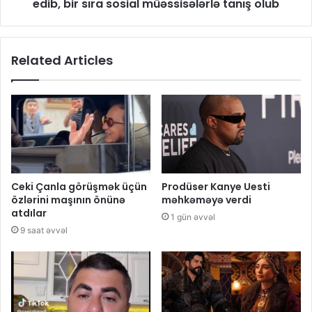
edib, bir sıra sosial müəssisələrlə tanış olub
Related Articles
Ceki Çanla görüşmək üçün
Prodüser Kanye Uesti
özlərini maşının önünə
məhkəməyə verdi
atdılar
1 gün əvvəl
9 saat əvvəl