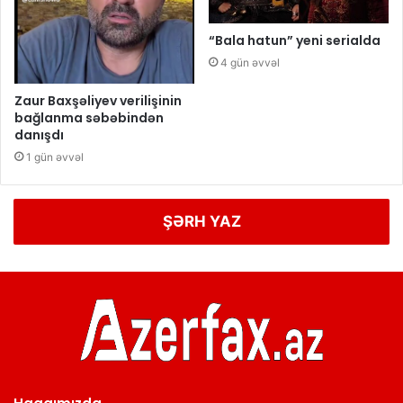
“Bala hatun” yeni serialda
4 gün əvvəl
Zaur Baxşəliyev verilişinin
bağlanma səbəbindən
danışdı
1 gün əvvəl
ŞƏRH YAZ