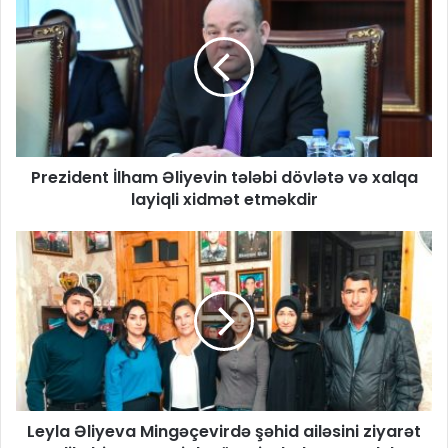
Prezident İlham Əliyevin tələbi dövlətə və xalqa
layiqli xidmət etməkdir
Leyla Əliyeva Mingəçevirdə şəhid ailəsini ziyarət