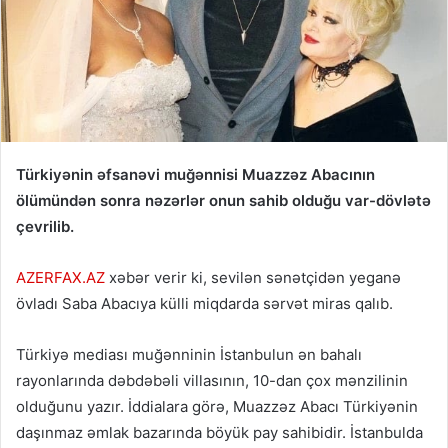
Türkiyənin əfsanəvi muğənnisi Muazzəz Abacının
ölümündən sonra nəzərlər onun sahib olduğu var-dövlətə
çevrilib.
AZERFAX.AZ
xəbər verir ki, sevilən sənətçidən yeganə
övladı Saba Abacıya külli miqdarda sərvət miras qalıb.
Türkiyə mediası muğənninin İstanbulun ən bahalı
rayonlarında dəbdəbəli villasının, 10-dan çox mənzilinin
olduğunu yazır. İddialara görə, Muazzəz Abacı Türkiyənin
daşınmaz əmlak bazarında böyük pay sahibidir. İstanbulda