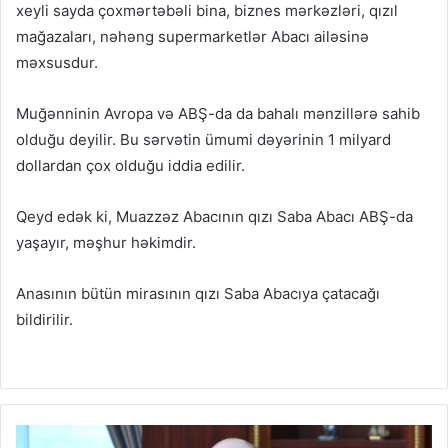
xeyli sayda çoxmərtəbəli bina, biznes mərkəzləri, qızıl
mağazaları, nəhəng supermarketlər Abacı ailəsinə
məxsusdur.
Muğənninin Avropa və ABŞ-da da bahalı mənzillərə sahib
olduğu deyilir. Bu sərvətin ümumi dəyərinin 1 milyard
dollardan çox olduğu iddia edilir.
Qeyd edək ki, Muazzəz Abacının qızı Saba Abacı ABŞ-da
yaşayır, məşhur həkimdir.
Anasının bütün mirasının qızı Saba Abacıya çatacağı
bildirilir.