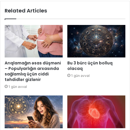
Related Articles
Arıqlamağın əsas düşməni
Bu 3 bürc üçün bolluq
– Populyarlığın arxasında
olacaq
sağlamlıq üçün ciddi
1 gün əvvəl
təhdidlər gizlənir
1 gün əvvəl