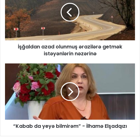
İşğaldan azad olunmuş ərazilərə getmək
istəyənlərin nəzərinə
“Kabab da yeyə bilmirəm” - İlhamə Elşadqızı