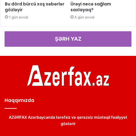
Bu dörd bürcü xoş xəbərlər
Ürəyi necə sağlam
gözləyir
saxlayaq?
1 gün əvvəl
4 gün əvvəl
ŞƏRH YAZ
Haqqımızda
AZƏRFAX Azərbaycanda tərəfsiz və qərəzsiz müstəqil fəaliyyət
göstərir