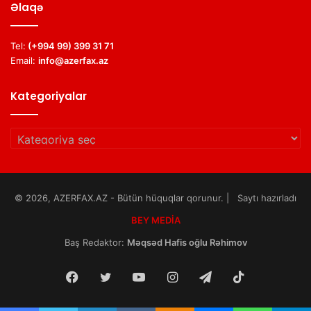
Əlaqə
Tel:
(+994 99) 399 31 71
Email:
info@azerfax.az
Kategoriyalar
Kategoriyalar
© 2026, AZERFAX.AZ - Bütün hüquqlar qorunur. | Saytı hazırladı
BEY MEDİA
Baş Redaktor:
Məqsəd Hafis oğlu Rəhimov
Facebook
Twitter
YouTube
Instagram
Telegram
TikTok