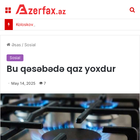
Menu
A
Koloskovun FİFA və UEFA-dan aldığı təqaüdü niyə kəsiblər?
Əsas
/
Sosial
Sosial
Bu qəsəbədə qaz yoxdur
May 14, 2025
7