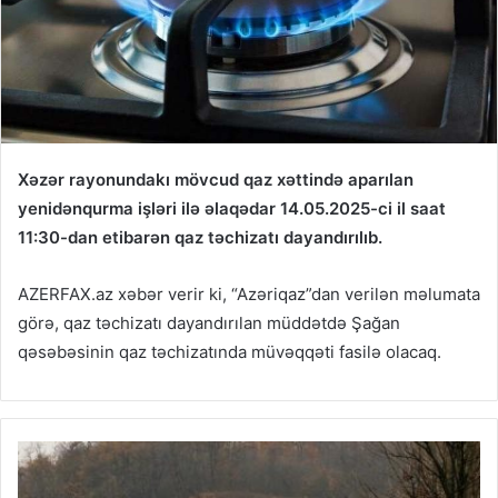
Xəzər rayonundakı mövcud qaz xəttində aparılan
yenidənqurma işləri ilə əlaqədar 14.05.2025-ci il saat
11:30-dan etibarən qaz təchizatı dayandırılıb.
AZERFAX.az xəbər verir ki, “Azəriqaz”dan verilən məlumata
görə, qaz təchizatı dayandırılan müddətdə Şağan
qəsəbəsinin qaz təchizatında müvəqqəti fasilə olacaq.