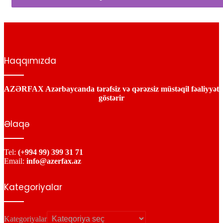
Haqqımızda
AZƏRFAX Azərbaycanda tərəfsiz və qərəzsiz müstəqil fəaliyyət
göstərir
Əlaqə
Tel:
(+994 99) 399 31 71
Email:
info@azerfax.az
Kategoriyalar
Kategoriyalar