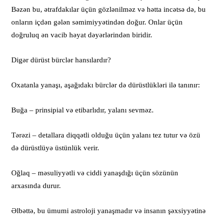
Bəzən bu, ətrafdakılar üçün gözlənilməz və hətta incətsə də, bu
onların içdən gələn səmimiyyətindən doğur. Onlar üçün
doğruluq ən vacib həyat dəyərlərindən biridir.
Digər dürüst bürclər hansılardır?
Oxatanla yanaşı, aşağıdakı bürclər də dürüstlükləri ilə tanınır:
Buğa – prinsipial və etibarlıdır, yalanı sevməz.
Tərəzi – detallara diqqətli olduğu üçün yalanı tez tutur və özü
də dürüstlüyə üstünlük verir.
Oğlaq – məsuliyyətli və ciddi yanaşdığı üçün sözünün
arxasında durur.
Əlbəttə, bu ümumi astroloji yanaşmadır və insanın şəxsiyyətinə