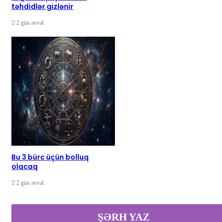
təhdidlər gizlənir
2 gün əvvəl
Bu 3 bürc üçün bolluq
olacaq
2 gün əvvəl
ŞƏRH YAZ