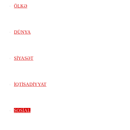
ÖLKƏ
DÜNYA
SIYASƏT
İQTISADIYYAT
SOSIAL