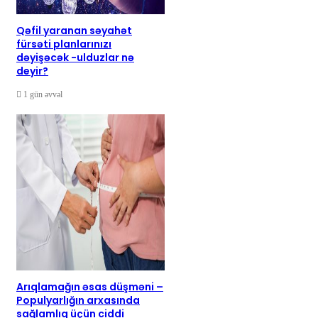
Qəfil yaranan səyahət
fürsəti planlarınızı
dəyişəcək -ulduzlar nə
deyir?
1 gün əvvəl
Arıqlamağın əsas düşməni –
Populyarlığın arxasında
sağlamlıq üçün ciddi