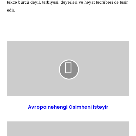
təkcə bürcü deyil, tərbiyəsi, dəyərləri və həyat təcrübəsi də təsir
edir.
Avropa nəhəngi Osimheni istəyir