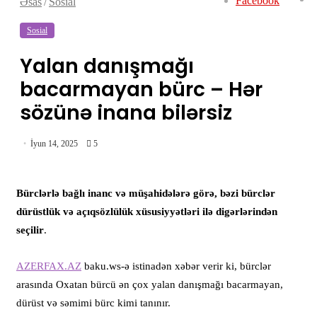
Facebook
Əsas
/
Sosial
Sosial
Yalan danışmağı
bacarmayan bürc – Hər
sözünə inana bilərsiz
İyun 14, 2025
5
Bürclərlə bağlı inanc və müşahidələrə görə, bəzi bürclər
dürüstlük və açıqsözlülük xüsusiyyətləri ilə digərlərindən
seçilir
.
AZERFAX.AZ
baku.ws-ə istinadən xəbər verir ki, bürclər
arasında Oxatan bürcü ən çox yalan danışmağı bacarmayan,
dürüst və səmimi bürc kimi tanınır.