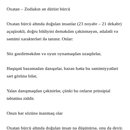
Oxatan – Zodiakın ən dürüst bürcü
Oxatan bürcü altında doğulan insanlar (23 noyabr – 21 dekabr)
açıqürəkli, doğru bildiyini deməkdən çəkinməyən, ədalətli və
səmimi xarakterləri ilə tanınır. Onlar:
Söz gəzdirməkdən və oyun oynamaqdan uzaqdırlar,
Həqiqəti bəzəmədən danışırlar, bəzən hətta bu səmimiyyətləri
sərt görünə bilər,
Yalan danışmaqdan çəkinirlər, çünki bu onların prinsipial
təbiətinə ziddir.
Onun hər sözünə inanmaq olar
Oxatan bürcü altında doğulan insan nə düşünürsə, onu da deyir.