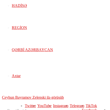
HADISƏ
REGION
QƏRBİ AZƏRBAYCAN
Axtar
Xəbər Lenti:
Ceyhun Bayramov Zelenski ilə görüşüb
Twitter
YouTube
Instagram
Telegram
TikTok