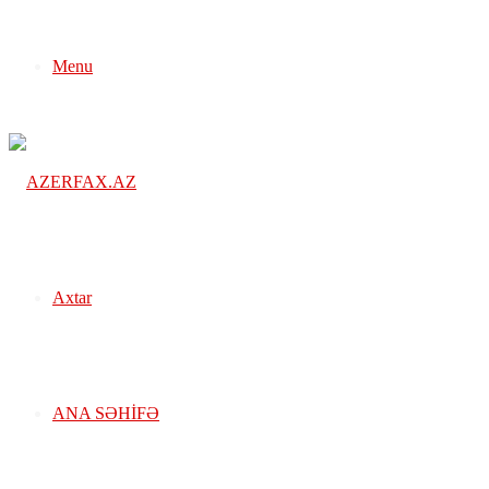
Menu
Axtar
ANA SƏHIFƏ