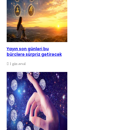
Yayın son günləri bu
bürclərə sürpriz gətirəcək
1 gün əvvəl