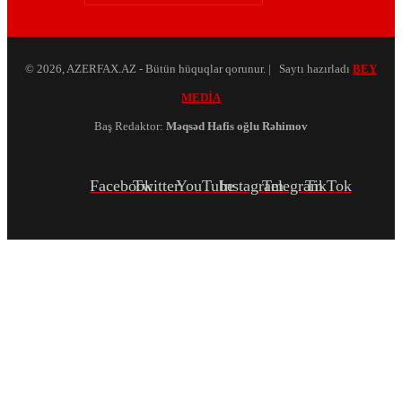
© 2026, AZERFAX.AZ - Bütün hüquqlar qorunur. | Saytı hazırladı
BEY
MEDİA
Baş Redaktor:
Məqsəd Hafis oğlu Rəhimov
Facebook
Twitter
YouTube
Instagram
Telegram
TikTok