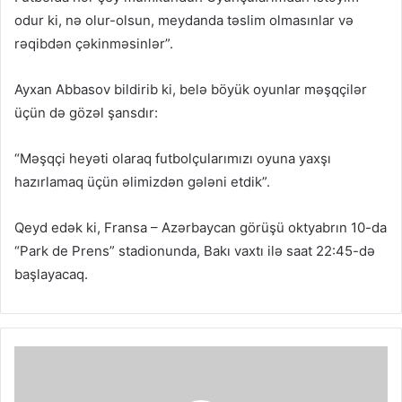
odur ki, nə olur-olsun, meydanda təslim olmasınlar və
rəqibdən çəkinməsinlər”.
Ayxan Abbasov bildirib ki, belə böyük oyunlar məşqçilər
üçün də gözəl şansdır:
“Məşqçi heyəti olaraq futbolçularımızı oyuna yaxşı
hazırlamaq üçün əlimizdən gələni etdik”.
Qeyd edək ki, Fransa – Azərbaycan görüşü oktyabrın 10-da
“Park de Prens” stadionunda, Bakı vaxtı ilə saat 22:45-də
başlayacaq.