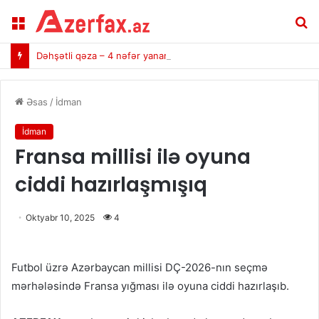
Menu
A
Dəhşətli qəza – 4 nəfər yanaraq öldü (VİDEO)
Əsas
/
İdman
İdman
Fransa millisi ilə oyuna
ciddi hazırlaşmışıq
Oktyabr 10, 2025
4
Futbol üzrə Azərbaycan millisi DÇ-2026-nın seçmə
mərhələsində Fransa yığması ilə oyuna ciddi hazırlaşıb.