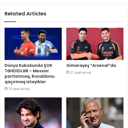
Related Articles
Dünya Kubokunda ŞOK
Gimarayeş “Arsenal”da
TƏHDİDLƏR – Messini
21 saat əvvəl
partlatmaq, Ronaldonu
qaçırmaq istəyiblər
15 saat əvvəl