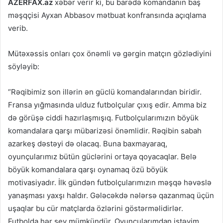
AZERFAX.az
xəbər verir ki, bu barədə komandanın baş
məşqçisi Ayxan Abbasov mətbuat konfransında açıqlama
verib.
Mütəxəssis onları çox önəmli və gərgin matçın gözlədiyini
söyləyib:
“Rəqibimiz son illərin ən güclü komandalarından biridir.
Fransa yığmasında ulduz futbolçular çıxış edir. Amma biz
də görüşə ciddi hazırlaşmışıq. Futbolçularımızın böyük
komandalara qarşı mübarizəsi önəmlidir. Rəqibin sabah
azarkeş dəstəyi də olacaq. Buna baxmayaraq,
oyunçularımız bütün güclərini ortaya qoyacaqlar. Belə
böyük komandalara qarşı oynamaq özü böyük
motivasiyadır. İlk gündən futbolçularımızın məşqə həvəslə
yanaşması yaxşı haldır. Gələcəkdə nələrsə qazanmaq üçün
uşaqlar bu cür matçlarda özlərini göstərməlidirlər.
Futbolda hər şey mümkündür. Oyunçularımdan istəyim