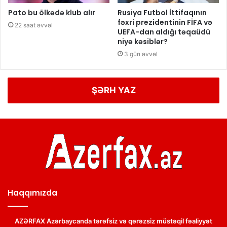
Pato bu ölkədə klub alır
Rusiya Futbol İttifaqının
fəxri prezidentinin FİFA və
22 saat əvvəl
UEFA-dan aldığı təqaüdü
niyə kəsiblər?
3 gün əvvəl
ŞƏRH YAZ
Haqqımızda
AZƏRFAX Azərbaycanda tərəfsiz və qərəzsiz müstəqil fəaliyyət