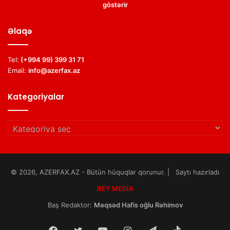
göstərir
Əlaqə
Tel:
(+994 99) 399 31 71
Email:
info@azerfax.az
Kategoriyalar
Kategoriyalar
© 2026, AZERFAX.AZ - Bütün hüquqlar qorunur. | Saytı hazırladı
BEY MEDİA
Baş Redaktor:
Məqsəd Hafis oğlu Rəhimov
Facebook
Twitter
YouTube
Instagram
Telegram
TikTok