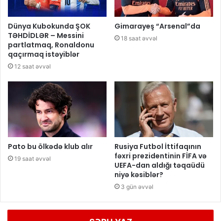
Dünya Kubokunda ŞOK
Gimarayeş “Arsenal”da
TƏHDİDLƏR – Messini
18 saat əvvəl
partlatmaq, Ronaldonu
qaçırmaq istəyiblər
12 saat əvvəl
Pato bu ölkədə klub alır
Rusiya Futbol İttifaqının
fəxri prezidentinin FİFA və
19 saat əvvəl
UEFA-dan aldığı təqaüdü
niyə kəsiblər?
3 gün əvvəl