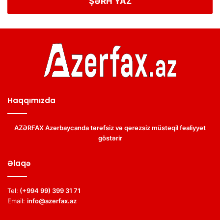
ŞƏRH YAZ
Haqqımızda
AZƏRFAX Azərbaycanda tərəfsiz və qərəzsiz müstəqil fəaliyyət
göstərir
Əlaqə
Tel:
(+994 99) 399 31 71
Email:
info@azerfax.az