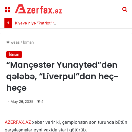
Menu
A
Kiyevə niyə “Patriot” verilmir: “Milli maraqlara ziddir” deyildi
Əsas
/
İdman
İdman
“Mançester Yunayted”dən
qələbə, “Liverpul”dan heç-
heçə
May 26, 2025
4
AZERFAX.AZ
xəbər verir ki, çempionatın son turunda bütün
qarşılaşmalar eyni vaxtda start götürüb.