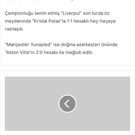
Çempionluğu təmin etmiş “Liverpul” son turda öz
meydanında “Kristal Pelas”la 1:1 hesablı heç-heçəyə
razılaşıb.
“Mançester Yunayted” isə doğma azarkeşləri önündə
“Aston Villa”nı 2:0 hesabı ilə məğlub edib.