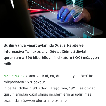
Bu ilin yanvar-mart aylarında Xüsusi Rabitə və
İnformasiya Təhlükəsizliyi Dövlət Xidməti dövlət
qurumlarına 290
kiberhücum indikatoru (IOC) müəyyən
edib.
AZERFAX.AZ
xəbər verir ki, bu, ötən ilin eyni dövrü ilə
müqayisədə
15
% çoxdur.
Kibertəhdidlərin
98
-i daxili araşdırma,
192
-i isə dövlət
qurumlarından daxil olmuş insidentlərin araşdırılması
əsasında müəyyən olunaraq bloklanıb.