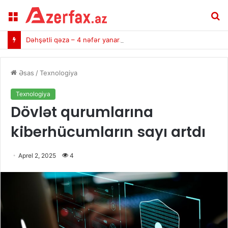
Menu
A
Dəhşətli qəza – 4 nəfər yanaraq öldü (VİDEO)
Əsas
/
Texnologiya
Texnologiya
Dövlət qurumlarına
kiberhücumların sayı artdı
Aprel 2, 2025
4