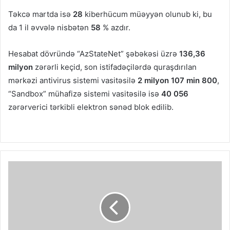
Təkcə martda isə
28
kiberhücum müəyyən olunub ki, bu
da 1 il əvvələ nisbətən
58
% azdır.
Hesabat dövründə “AzStateNet” şəbəkəsi üzrə
136,36
milyon
zərərli keçid, son istifadəçilərdə quraşdırılan
mərkəzi antivirus sistemi vasitəsilə
2 milyon 107 min 800
,
“Sandbox” mühafizə sistemi vasitəsilə isə
40 056
zərərverici tərkibli elektron sənəd blok edilib.