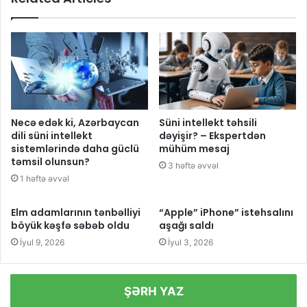
Necə edək ki, Azərbaycan
Süni intellekt təhsili
dili süni intellekt
dəyişir? – Ekspertdən
sistemlərində daha güclü
mühüm mesaj
təmsil olunsun?
3 həftə əvvəl
1 həftə əvvəl
Elm adamlarının tənbəlliyi
“Apple” iPhone” istehsalını
böyük kəşfə səbəb oldu
aşağı saldı
İyul 9, 2026
İyul 3, 2026
ŞƏRH YAZ