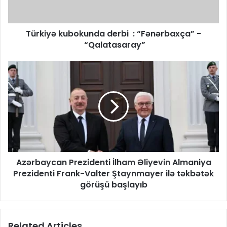
Türkiyə kubokunda derbi : “Fənərbaxça” -
“Qalatasaray”
Azərbaycan Prezidenti İlham Əliyevin Almaniya
Prezidenti Frank-Valter Ştaynmayer ilə təkbətək
görüşü başlayıb
Related Articles