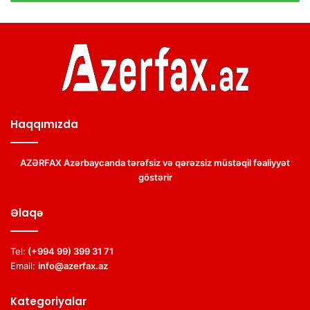
Haqqımızda
AZƏRFAX Azərbaycanda tərəfsiz və qərəzsiz müstəqil fəaliyyət
göstərir
Əlaqə
Tel:
(+994 99) 399 31 71
Email:
info@azerfax.az
Kategoriyalar