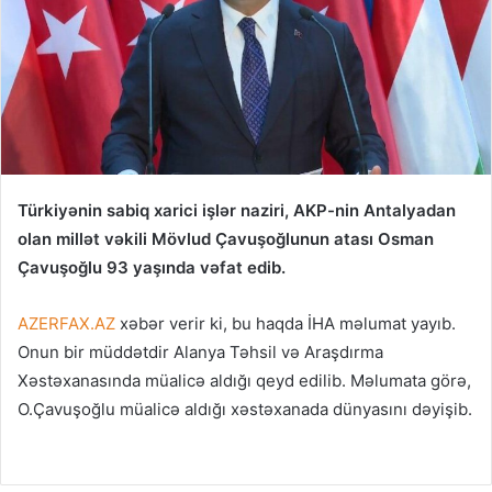
Türkiyənin sabiq xarici işlər naziri, AKP-nin Antalyadan
olan millət vəkili Mövlud Çavuşoğlunun atası Osman
Çavuşoğlu 93 yaşında vəfat edib.
AZERFAX.AZ
xəbər verir ki, bu haqda İHA məlumat yayıb.
Onun bir müddətdir Alanya Təhsil və Araşdırma
Xəstəxanasında müalicə aldığı qeyd edilib. Məlumata görə,
O.Çavuşoğlu müalicə aldığı xəstəxanada dünyasını dəyişib.