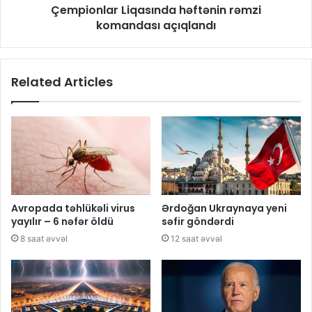
Çempionlar Liqasında həftənin rəmzi
komandası açıqlandı
Related Articles
Avropada təhlükəli virus
Ərdoğan Ukraynaya yeni
yayılır – 6 nəfər öldü
səfir göndərdi
8 saat əvvəl
12 saat əvvəl