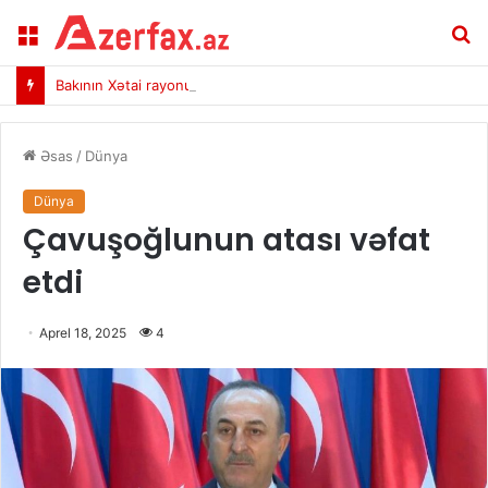
Menu
A
Bakının Xətai rayonunda yanğın başlayıb
Əsas
/
Dünya
Dünya
Çavuşoğlunun atası vəfat
etdi
Aprel 18, 2025
4