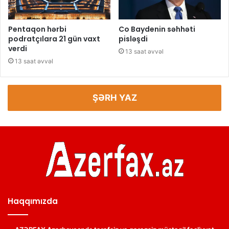
Pentaqon hərbi
Co Baydenin səhhəti
podratçılara 21 gün vaxt
pisləşdi
verdi
13 saat əvvəl
13 saat əvvəl
ŞƏRH YAZ
Haqqımızda