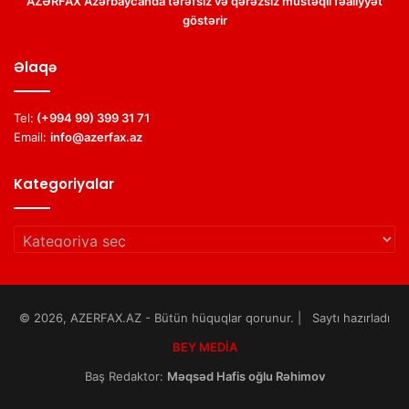
AZƏRFAX Azərbaycanda tərəfsiz və qərəzsiz müstəqil fəaliyyət
göstərir
Əlaqə
Tel:
(+994 99) 399 31 71
Email:
info@azerfax.az
Kategoriyalar
Kategoriyalar
© 2026, AZERFAX.AZ - Bütün hüquqlar qorunur. | Saytı hazırladı
BEY MEDİA
Baş Redaktor:
Məqsəd Hafis oğlu Rəhimov