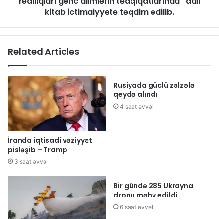
reallıqları gənc alimlərin tədqiqatlarında” adlı
kitab ictimaiyyətə təqdim edilib.
Related Articles
Rusiyada güclü zəlzələ
qeydə alındı
4 saat əvvəl
İranda iqtisadi vəziyyət
pisləşib – Tramp
3 saat əvvəl
Bir gündə 285 Ukrayna
dronu məhv edildi
6 saat əvvəl