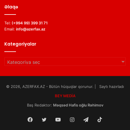
Əlaqə
Tel:
(+994 99) 399 31 71
Email:
info@azerfax.az
Kategoriyalar
Kategoriyalar
© 2026, AZERFAX.AZ - Bütün hüquqlar qorunur. | Saytı hazırladı
BEY MEDİA
Baş Redaktor:
Məqsəd Hafis oğlu Rəhimov
Facebook
Twitter
YouTube
Instagram
Telegram
TikTok