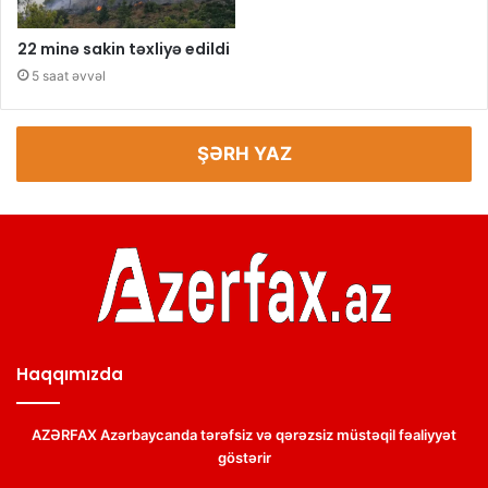
22 minə sakin təxliyə edildi
5 saat əvvəl
ŞƏRH YAZ
Haqqımızda
AZƏRFAX Azərbaycanda tərəfsiz və qərəzsiz müstəqil fəaliyyət
göstərir