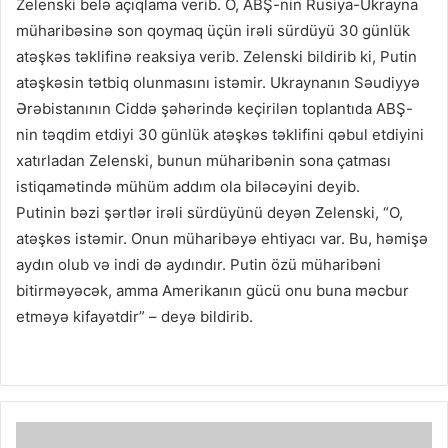
Zelenski belə açıqlama verib. O, ABŞ-nin Rusiya-Ukrayna
müharibəsinə son qoymaq üçün irəli sürdüyü 30 günlük
atəşkəs təklifinə reaksiya verib. Zelenski bildirib ki, Putin
atəşkəsin tətbiq olunmasını istəmir. Ukraynanın Səudiyyə
Ərəbistanının Ciddə şəhərində keçirilən toplantıda ABŞ-
nin təqdim etdiyi 30 günlük atəşkəs təklifini qəbul etdiyini
xatırladan Zelenski, bunun müharibənin sona çatması
istiqamətində mühüm addım ola biləcəyini deyib.
Putinin bəzi şərtlər irəli sürdüyünü deyən Zelenski, “O,
atəşkəs istəmir. Onun müharibəyə ehtiyacı var. Bu, həmişə
aydın olub və indi də aydındır. Putin özü müharibəni
bitirməyəcək, amma Amerikanın gücü onu buna məcbur
etməyə kifayətdir” – deyə bildirib.