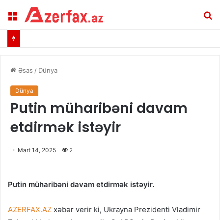
Menu
A
Əsas
/
Dünya
Dünya
​Putin müharibəni davam
etdirmək istəyir
Mart 14, 2025
2
Putin müharibəni davam etdirmək istəyir.
AZERFAX.AZ
xəbər verir ki, Ukrayna Prezidenti Vladimir