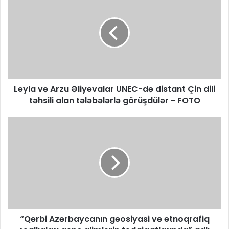
Leyla və Arzu Əliyevalar UNEC-də distant Çin dili
təhsili alan tələbələrlə görüşdülər - FOTO
“Qərbi Azərbaycanın geosiyasi və etnoqrafiq