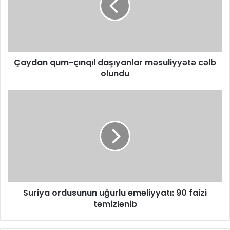
Çaydan qum-çınqıl daşıyanlar məsuliyyətə cəlb
olundu
Suriya ordusunun uğurlu əməliyyatı: 90 faizi
təmizlənib