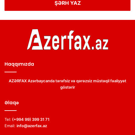
ŞƏRH YAZ
Haqqımızda
AZƏRFAX Azərbaycanda tərəfsiz və qərəzsiz müstəqil fəaliyyət
göstərir
Əlaqə
Tel:
(+994 99) 399 31 71
Email:
info@azerfax.az