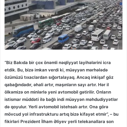
“Biz Bakıda bir çox önəmli nəqliyyat layihələrini icra
etdik. Bu, bizə imkan verdi ki, müəyyən mərhələdə
özümüzü tıxaclardan sığortalayaq. Ancaq inkişaf göz
qabağındadır, əhali artır, maşınların sayı artır. Hər il
ölkəmizə on minlərlə yeni avtomobil gətirilir. Onların
istismar müddəti ilə bağlı indi müəyyən məhdudiyyətlər
də qoyulur. Yerli avtomobil istehsalı artır. Ona görə
mövcud yol infrastrukturu artıq bizə kifayət etmir”, – bu
fikirləri Prezident İlham Əliyev yerli telekanallara son