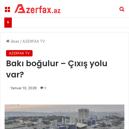
Menu
A
Əsas
/
AZERFAX TV
AZERFAX TV
Bakı boğulur – Çıxış yolu
var?
Yanvar 10, 2026
1