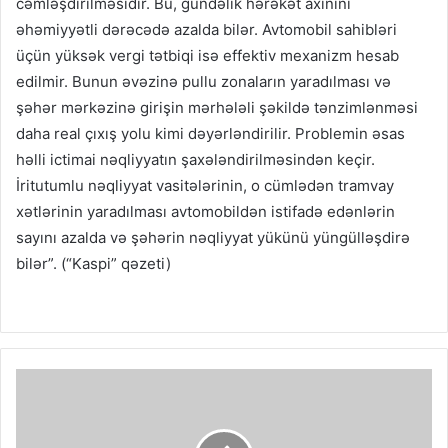
cəmləşdirilməsidir. Bu, gündəlik hərəkət axınını
əhəmiyyətli dərəcədə azalda bilər. Avtomobil sahibləri
üçün yüksək vergi tətbiqi isə effektiv mexanizm hesab
edilmir. Bunun əvəzinə pullu zonaların yaradılması və
şəhər mərkəzinə girişin mərhələli şəkildə tənzimlənməsi
daha real çıxış yolu kimi dəyərləndirilir. Problemin əsas
həlli ictimai nəqliyyatın şaxələndirilməsindən keçir.
İritutumlu nəqliyyat vasitələrinin, o cümlədən tramvay
xətlərinin yaradılması avtomobildən istifadə edənlərin
sayını azalda və şəhərin nəqliyyat yükünü yüngülləşdirə
bilər”. (“Kaspi” qəzeti)