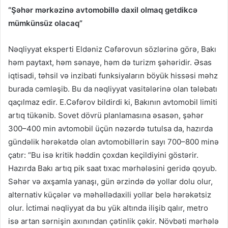
“Şəhər mərkəzinə avtomobillə daxil olmaq getdikcə
mümkünsüz olacaq”
Nəqliyyat eksperti Eldəniz Cəfərovun sözlərinə görə, Bakı
həm paytaxt, həm sənaye, həm də turizm şəhəridir. Əsas
iqtisadi, təhsil və inzibati funksiyaların böyük hissəsi məhz
burada cəmləşib. Bu da nəqliyyat vasitələrinə olan tələbatı
qaçılmaz edir. E.Cəfərov bildirdi ki, Bakının avtomobil limiti
artıq tükənib. Sovet dövrü planlamasına əsasən, şəhər
300–400 min avtomobil üçün nəzərdə tutulsa da, hazırda
gündəlik hərəkətdə olan avtomobillərin sayı 700–800 minə
çatır: “Bu isə kritik həddin çoxdan keçildiyini göstərir.
Hazırda Bakı artıq pik saat tıxac mərhələsini geridə qoyub.
Səhər və axşamla yanaşı, gün ərzində də yollar dolu olur,
alternativ küçələr və məhəllədaxili yollar belə hərəkətsiz
olur. İctimai nəqliyyat da bu yük altında ilişib qalır, metro
isə artan sərnişin axınından çətinlik çəkir. Növbəti mərhələ