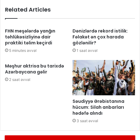
Related Articles
FHN meşələrdə yanğın
Dənizlərdə rekord istilik:
təhlükəsizliyinə dair
Fəlakət ən çox harada
praktiki təlim keçirdi
gözlənilir?
5 minutes əvvəl
1 saat əvvəl
Məşhur aktrisa bu tarixdə
Azərbaycana gəlir
2 saat əvvəl
Səudiyyə Ərəbistanına
hücum: Silah anbarları
hədəfə alındı
3 saat əvvəl