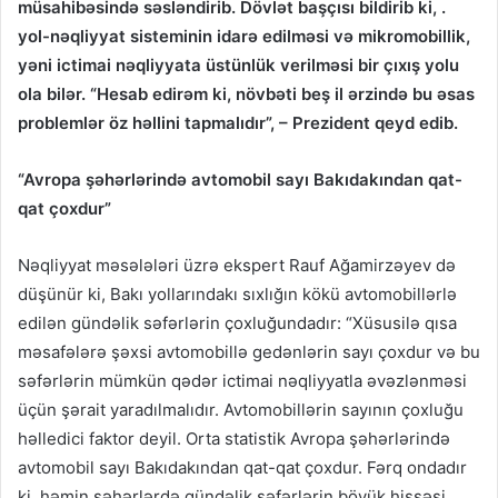
müsahibəsində səsləndirib. Dövlət başçısı bildirib ki, .
yol-nəqliyyat sisteminin idarə edilməsi və mikromobillik,
yəni ictimai nəqliyyata üstünlük verilməsi bir çıxış yolu
ola bilər. “Hesab edirəm ki, növbəti beş il ərzində bu əsas
problemlər öz həllini tapmalıdır”, – Prezident qeyd edib.
“Avropa şəhərlərində avtomobil sayı Bakıdakından qat-
qat çoxdur”
Nəqliyyat məsələləri üzrə ekspert Rauf Ağamirzəyev də
düşünür ki, Bakı yollarındakı sıxlığın kökü avtomobillərlə
edilən gündəlik səfərlərin çoxluğundadır: “Xüsusilə qısa
məsafələrə şəxsi avtomobillə gedənlərin sayı çoxdur və bu
səfərlərin mümkün qədər ictimai nəqliyyatla əvəzlənməsi
üçün şərait yaradılmalıdır. Avtomobillərin sayının çoxluğu
həlledici faktor deyil. Orta statistik Avropa şəhərlərində
avtomobil sayı Bakıdakından qat-qat çoxdur. Fərq ondadır
ki, həmin şəhərlərdə gündəlik səfərlərin böyük hissəsi