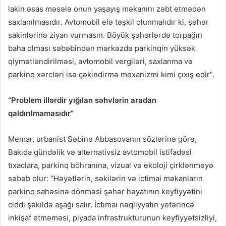
lakin əsas məsələ onun yaşayış məkanını zəbt etmədən
saxlanılmasıdır. Avtomobil elə təşkil olunmalıdır ki, şəhər
sakinlərinə ziyan vurmasın. Böyük şəhərlərdə torpağın
baha olması səbəbindən mərkəzdə parkinqin yüksək
qiymətləndirilməsi, avtomobil vergiləri, saxlanma və
parkinq xərcləri isə çəkindirmə mexanizmi kimi çıxış edir”.
“Problem illərdir yığılan səhvlərin aradan
qaldırılmamasıdır”
Memar, urbanist Səbinə Abbasovanın sözlərinə görə,
Bakıda gündəlik və alternativsiz avtomobil istifadəsi
tıxaclara, parkinq böhranına, vizual və ekoloji çirklənməyə
səbəb olur: “Həyətlərin, səkilərin və ictimai məkanların
parkinq sahəsinə dönməsi şəhər həyatının keyfiyyətini
ciddi şəkildə aşağı salır. İctimai nəqliyyatın yetərincə
inkişaf etməməsi, piyada infrastrukturunun keyfiyyətsizliyi,