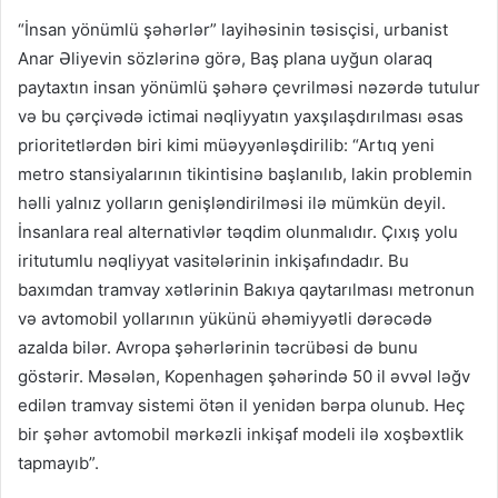
“İnsan yönümlü şəhərlər” layihəsinin təsisçisi, urbanist
Anar Əliyevin sözlərinə görə, Baş plana uyğun olaraq
paytaxtın insan yönümlü şəhərə çevrilməsi nəzərdə tutulur
və bu çərçivədə ictimai nəqliyyatın yaxşılaşdırılması əsas
prioritetlərdən biri kimi müəyyənləşdirilib: “Artıq yeni
metro stansiyalarının tikintisinə başlanılıb, lakin problemin
həlli yalnız yolların genişləndirilməsi ilə mümkün deyil.
İnsanlara real alternativlər təqdim olunmalıdır. Çıxış yolu
iritutumlu nəqliyyat vasitələrinin inkişafındadır. Bu
baxımdan tramvay xətlərinin Bakıya qaytarılması metronun
və avtomobil yollarının yükünü əhəmiyyətli dərəcədə
azalda bilər. Avropa şəhərlərinin təcrübəsi də bunu
göstərir. Məsələn, Kopenhagen şəhərində 50 il əvvəl ləğv
edilən tramvay sistemi ötən il yenidən bərpa olunub. Heç
bir şəhər avtomobil mərkəzli inkişaf modeli ilə xoşbəxtlik
tapmayıb”.