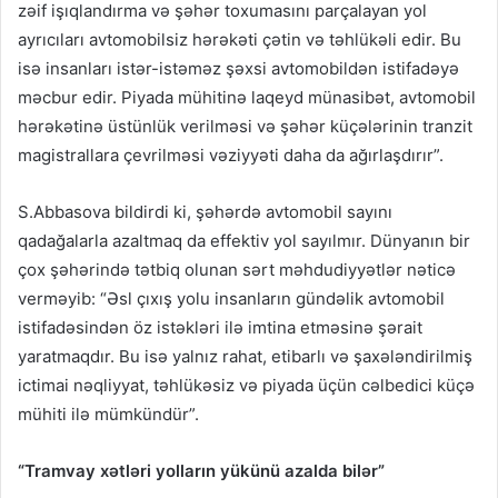
zəif işıqlandırma və şəhər toxumasını parçalayan yol
ayrıcıları avtomobilsiz hərəkəti çətin və təhlükəli edir. Bu
isə insanları istər-istəməz şəxsi avtomobildən istifadəyə
məcbur edir. Piyada mühitinə laqeyd münasibət, avtomobil
hərəkətinə üstünlük verilməsi və şəhər küçələrinin tranzit
magistrallara çevrilməsi vəziyyəti daha da ağırlaşdırır”.
S.Abbasova bildirdi ki, şəhərdə avtomobil sayını
qadağalarla azaltmaq da effektiv yol sayılmır. Dünyanın bir
çox şəhərində tətbiq olunan sərt məhdudiyyətlər nəticə
verməyib: “Əsl çıxış yolu insanların gündəlik avtomobil
istifadəsindən öz istəkləri ilə imtina etməsinə şərait
yaratmaqdır. Bu isə yalnız rahat, etibarlı və şaxələndirilmiş
ictimai nəqliyyat, təhlükəsiz və piyada üçün cəlbedici küçə
mühiti ilə mümkündür”.
“Tramvay xətləri yolların yükünü azalda bilər”