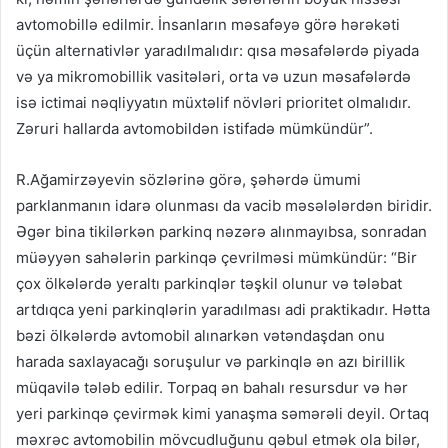
avtomobillə edilmir. İnsanların məsafəyə görə hərəkəti
üçün alternativlər yaradılmalıdır: qısa məsafələrdə piyada
və ya mikromobillik vasitələri, orta və uzun məsafələrdə
isə ictimai nəqliyyatın müxtəlif növləri prioritet olmalıdır.
Zəruri hallarda avtomobildən istifadə mümkündür”.
R.Ağamirzəyevin sözlərinə görə, şəhərdə ümumi
parklanmanın idarə olunması da vacib məsələlərdən biridir.
Əgər bina tikilərkən parkinq nəzərə alınmayıbsa, sonradan
müəyyən sahələrin parkinqə çevrilməsi mümkündür: “Bir
çox ölkələrdə yeraltı parkinqlər təşkil olunur və tələbat
artdıqca yeni parkinqlərin yaradılması adi praktikadır. Hətta
bəzi ölkələrdə avtomobil alınarkən vətəndaşdan onu
harada saxlayacağı soruşulur və parkinqlə ən azı birillik
müqavilə tələb edilir. Torpaq ən bahalı resursdur və hər
yeri parkinqə çevirmək kimi yanaşma səmərəli deyil. Ortaq
məxrəc avtomobilin mövcudluğunu qəbul etmək ola bilər,