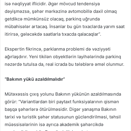
isə nəqliyyat iflicidir. Əgər mövcud tendensiya
dəyişməzsə, şəhər mərkəzinə avtomobillə daxil olmaq
getdikcə mümkünsüz olacaq, parkinq uğrunda
mübahisələr artacaq. İnsanlar bu gün tıxaclarda yarım saat
itirirsə, gələcəkdə saatlarla tıxacda qalacaqlar”.
Ekspertin fikrincə, parklanma problemi də vəziyyəti
ağırlaşdırır. Yeni tikilən obyektlərin layihələrində parkinq
nəzərdə tutulsa da, real icrada bu tələblərə əməl olunmur.
“Bakının yükü azaldılmalıdır”
Mütəxəssis çıxış yolunu Bakının yükünün azaldılmasında
görür: “Variantlardan biri paytaxt funksiyalarının qismən
başqa şəhərlərə ötürülməsidir. Digər yanaşma Bakının
tarixi və turistik şəhər statusunun gücləndirilməsi, təhsil
müəssisələrinin isə ayrıca akademik şəhərcikdə