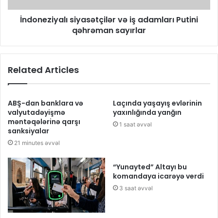
İndoneziyalı siyasətçilər və iş adamları Putini
qəhrəman sayırlar
Related Articles
ABŞ-dan banklara və
Laçında yaşayış evlərinin
valyutadəyişmə
yaxınlığında yanğın
məntəqələrinə qarşı
1 saat əvvəl
sanksiyalar
21 minutes əvvəl
“Yunayted” Altayı bu
komandaya icarəyə verdi
3 saat əvvəl