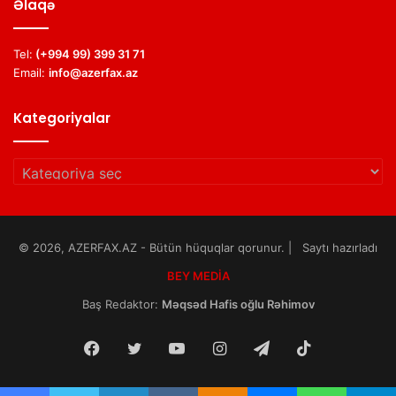
Əlaqə
Tel:
(+994 99) 399 31 71
Email:
info@azerfax.az
Kategoriyalar
Kategoriyalar
© 2026, AZERFAX.AZ - Bütün hüquqlar qorunur. | Saytı hazırladı
BEY MEDİA
Baş Redaktor:
Məqsəd Hafis oğlu Rəhimov
Facebook
Twitter
YouTube
Instagram
Telegram
TikTok