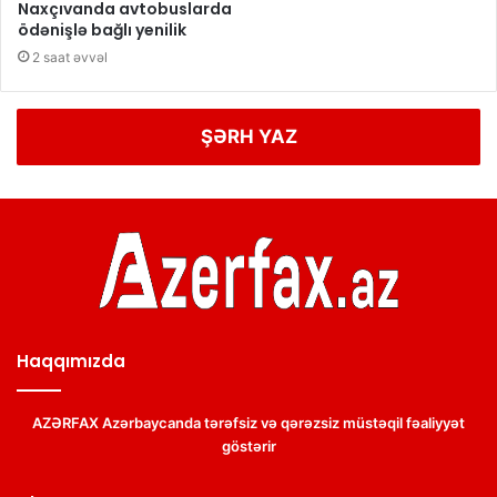
Naxçıvanda avtobuslarda
ödənişlə bağlı yenilik
2 saat əvvəl
ŞƏRH YAZ
Haqqımızda
AZƏRFAX Azərbaycanda tərəfsiz və qərəzsiz müstəqil fəaliyyət
göstərir