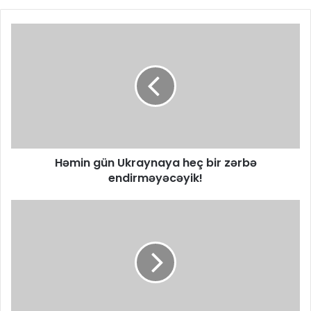
Həmin gün Ukraynaya heç bir zərbə
endirməyəcəyik!