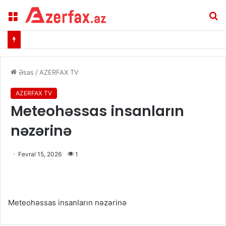
Menu
A
Əsas
/
AZERFAX TV
AZERFAX TV
Meteohəssas insanların
nəzərinə
Fevral 15, 2026
1
Meteohəssas insanların nəzərinə