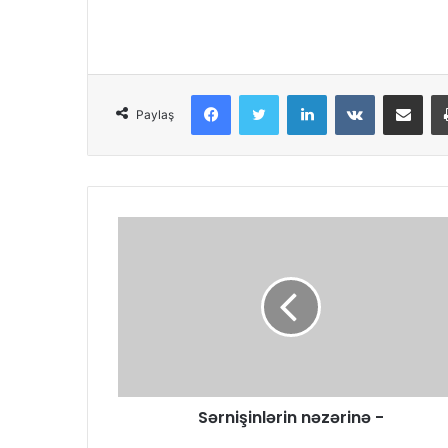
Facebook
Twitter
LinkedIn
VKontakte
Share via Email
Paylaş
Sərnişinlərin nəzərinə -