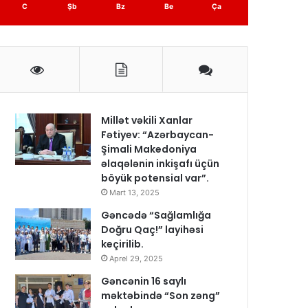
C
Şb
Bz
Be
Ça
Millət vəkili Xanlar
Fətiyev: “Azərbaycan-
Şimali Makedoniya
əlaqələnin inkişafı üçün
böyük potensial var”.
Mart 13, 2025
Gəncədə “Sağlamlığa
Doğru Qaç!” layihəsi
keçirilib.
Aprel 29, 2025
Gəncənin 16 saylı
məktəbində “Son zəng”