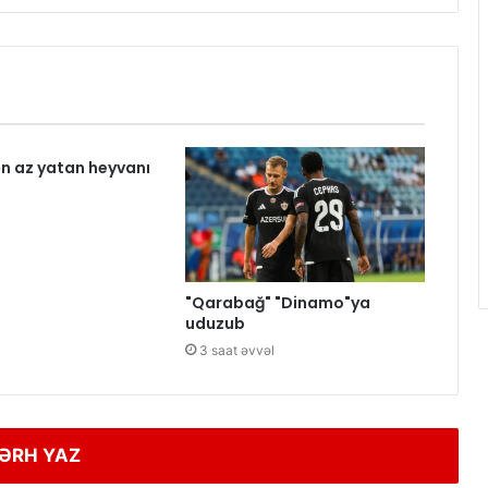
n az yatan heyvanı
l
"Qarabağ" "Dinamo"ya
uduzub
3 saat əvvəl
ƏRH YAZ