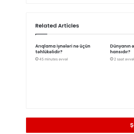
Related Articles
Arıqlama iynələri nə üçün
Dünyanın ə
təhlükəlidir?
hansıdır?
45 minutes əvvəl
2 saat əvvə
Ş