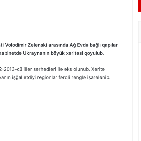
i Volodimir Zelenski arasında Ağ Evdə bağlı qapılar
 kabinetdə Ukraynanın böyük xəritəsi qoyulub.
-2013-cü illər sərhədləri ilə əks olunub. X
əritə
anın işğal etdiyi regionlar fərqli rənglə işarələnib.