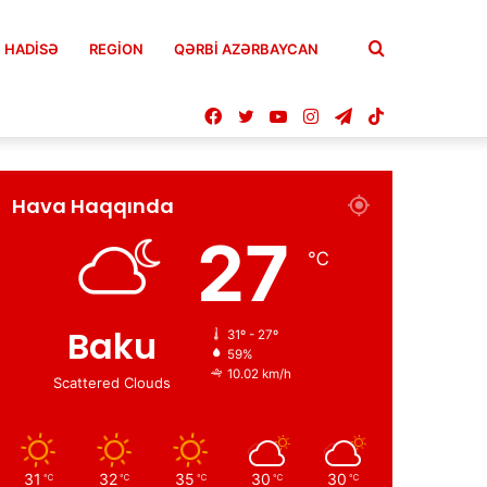
Axtar
HADISƏ
REGION
QƏRBİ AZƏRBAYCAN
Facebook
Twitter
YouTube
Instagram
Telegram
TikTok
Hava Haqqında
27
℃
Baku
31º - 27º
59%
10.02 km/h
Scattered Clouds
31
32
35
30
30
℃
℃
℃
℃
℃