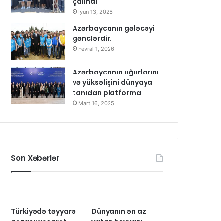
çalındı
İyun 13, 2026
Azərbaycanın gələcəyi
gənclərdir.
Fevral 1, 2026
Azərbaycanın uğurlarını
və yüksəlişini dünyaya
tanıdan platforma
Mart 16, 2025
Son Xəbərlər
Türkiyədə təyyarə
Dünyanın ən az