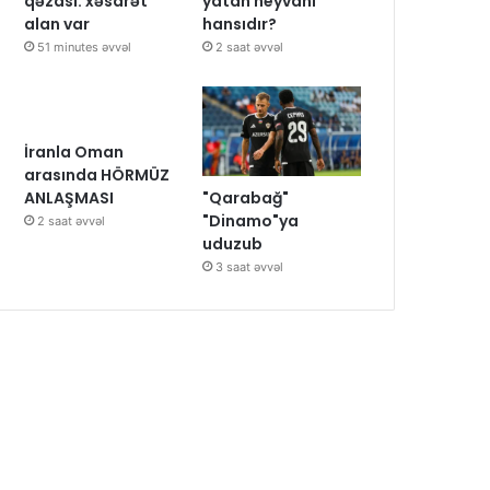
qəzası: xəsarət
yatan heyvanı
alan var
hansıdır?
51 minutes əvvəl
2 saat əvvəl
İranla Oman
arasında HÖRMÜZ
"Qarabağ"
ANLAŞMASI
"Dinamo"ya
2 saat əvvəl
uduzub
3 saat əvvəl