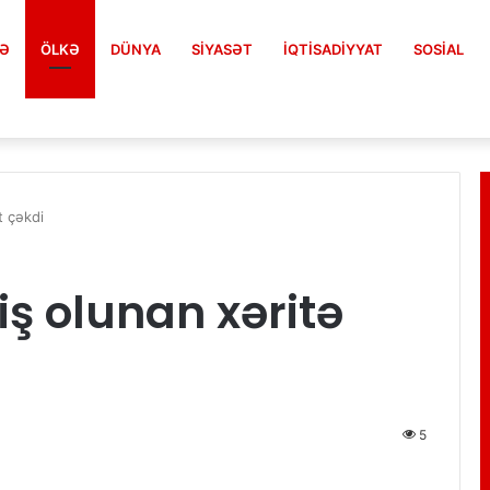
FƏ
ÖLKƏ
DÜNYA
SIYASƏT
İQTISADIYYAT
SOSIAL
t çəkdi
ş olunan xəritə
5