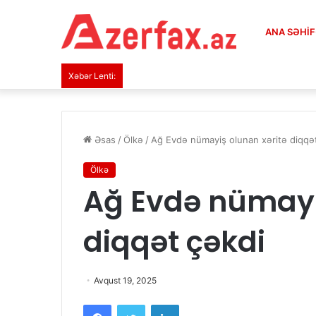
ANA SƏHI
Xəbər Lenti:
Əsas
/
Ölkə
/
Ağ Evdə nümayiş olunan xəritə diqqə
Ölkə
Ağ Evdə nümayi
diqqət çəkdi
Avqust 19, 2025
Facebook
Twitter
LinkedIn