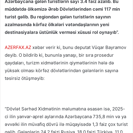
Azərbaycana gələn turistlərin sayı 3.4 faiz azalıb. Bu
müddətdə ölkəmizə Ərəb Dövlətlərindən cəmi 117 min
turist gəlib. Bu regiondan gələn turistlərin sayının
azalmasında körfəz ölkələri vətəndaşlarının yeni
destinasiyalara üstünlük verməsi xüsusi rol oynayıb”.
AZERFAX.AZ
xəbər verir ki, bunu deputat Vüqar Bayramov
deyib. O bildirib ki, bununla yanaşı, bir sıra prosedur
qaydaları, turizm xidmətlərinin qiymətlərinin hələ də
yüksək olması körfəz dövlətlərindən gələnlərin sayına
təsirsiz ötüşməyib:
“Dövlət Sərhəd Xidmətinin məlumatına əsasən isə, 2025-
ci ilin yanvar-aprel aylarında Azərbaycana 735,8 min və ya
əvvəlki ilin müvafiq dövrü ilə müqayisədə 1,3 faiz çox turist
gəlib. Gələnlərin 24,2 faizi Rusiya, 18,0 faizi Türkiyə, 11,0