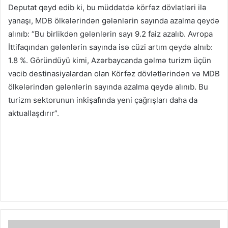
Deputat qeyd edib ki, bu müddətdə körfəz dövlətləri ilə
yanaşı, MDB ölkələrindən gələnlərin sayında azalma qeydə
alınıb: “Bu birlikdən gələnlərin sayı 9.2 faiz azalıb. Avropa
İttifaqından gələnlərin sayında isə cüzi artım qeydə alnıb:
1.8 %. Göründüyü kimi, Azərbaycanda gəlmə turizm üçün
vacib destinasiyalardan olan Körfəz dövlətlərindən və MDB
ölkələrindən gələnlərin sayında azalma qeydə alınıb. Bu
turizm sektorunun inkişafında yeni çağrışları daha da
aktuallaşdırır”.