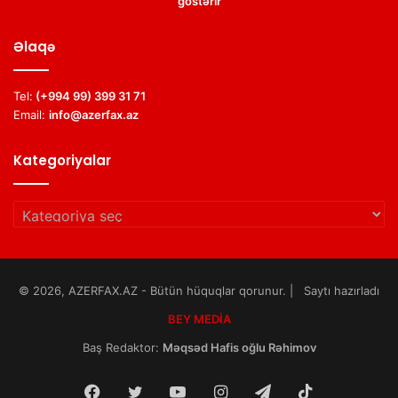
göstərir
Əlaqə
Tel:
(+994 99) 399 31 71
Email:
info@azerfax.az
Kategoriyalar
Kategoriyalar
© 2026, AZERFAX.AZ - Bütün hüquqlar qorunur. | Saytı hazırladı
BEY MEDİA
Baş Redaktor:
Məqsəd Hafis oğlu Rəhimov
Facebook
Twitter
YouTube
Instagram
Telegram
TikTok