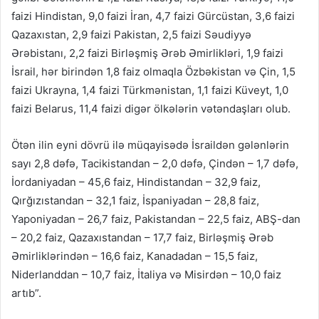
faizi Hindistan, 9,0 faizi İran, 4,7 faizi Gürcüstan, 3,6 faizi
Qazaxıstan, 2,9 faizi Pakistan, 2,5 faizi Səudiyyə
Ərəbistanı, 2,2 faizi Birləşmiş Ərəb Əmirlikləri, 1,9 faizi
İsrail, hər birindən 1,8 faiz olmaqla Özbəkistan və Çin, 1,5
faizi Ukrayna, 1,4 faizi Türkmənistan, 1,1 faizi Küveyt, 1,0
faizi Belarus, 11,4 faizi digər ölkələrin vətəndaşları olub.
Ötən ilin eyni dövrü ilə müqayisədə İsraildən gələnlərin
sayı 2,8 dəfə, Tacikistandan – 2,0 dəfə, Çindən – 1,7 dəfə,
İordaniyadan – 45,6 faiz, Hindistandan – 32,9 faiz,
Qırğızıstandan – 32,1 faiz, İspaniyadan – 28,8 faiz,
Yaponiyadan – 26,7 faiz, Pakistandan – 22,5 faiz, ABŞ-dan
– 20,2 faiz, Qazaxıstandan – 17,7 faiz, Birləşmiş Ərəb
Əmirliklərindən – 16,6 faiz, Kanadadan – 15,5 faiz,
Niderlanddan – 10,7 faiz, İtaliya və Misirdən – 10,0 faiz
artıb”.