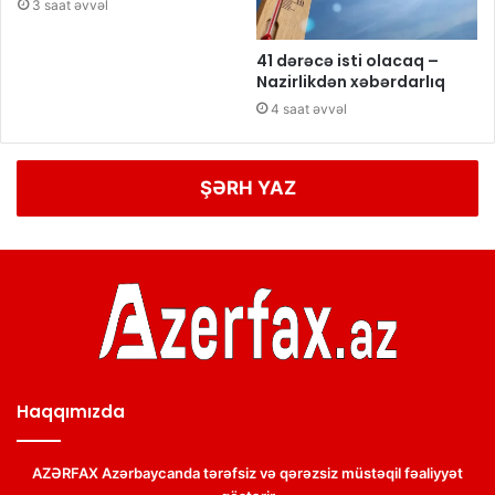
3 saat əvvəl
41 dərəcə isti olacaq –
Nazirlikdən xəbərdarlıq
4 saat əvvəl
ŞƏRH YAZ
Haqqımızda
AZƏRFAX Azərbaycanda tərəfsiz və qərəzsiz müstəqil fəaliyyət