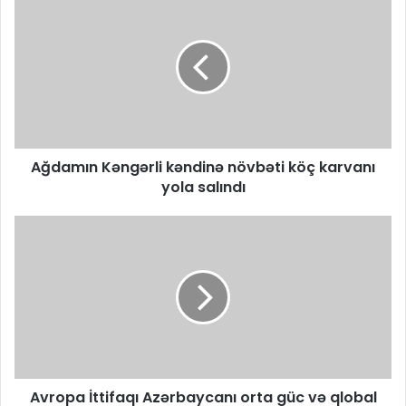
Ağdamın Kəngərli kəndinə növbəti köç karvanı
yola salındı
Avropa İttifaqı Azərbaycanı orta güc və qlobal