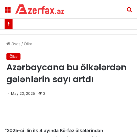
Menu
A
Əsas
/
Ölkə
Ölkə
Azərbaycana bu ölkələrdən
gələnlərin sayı artdı
May 20, 2025
2
“2025-ci ilin ilk 4 ayında Körfəz ölkələrindən