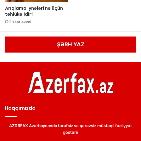
Arıqlama iynələri nə üçün
təhlükəlidir?
2 saat əvvəl
ŞƏRH YAZ
Haqqımızda
AZƏRFAX Azərbaycanda tərəfsiz və qərəzsiz müstəqil fəaliyyət
göstərir