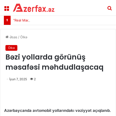
Menu
A
“Real Madrid” Vinisiusla yeni müqavilə imzaladı
Əsas
/
Ölkə
Ölkə
Bəzi yollarda görünüş
məsafəsi məhdudlaşacaq
İyun 7, 2025
2
Azərbaycanda avtomobil yollarındakı vəziyyət açıqlanıb.