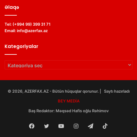
Əlaqə
Tel:
(+994 99) 399 31 71
Email:
info@azerfax.az
Kategoriyalar
Kategoriyalar
© 2026, AZERFAX.AZ - Bütün hüquqlar qorunur. | Saytı hazırladı
BEY MEDİA
Baş Redaktor:
Məqsəd Hafis oğlu Rəhimov
Facebook
Twitter
YouTube
Instagram
Telegram
TikTok