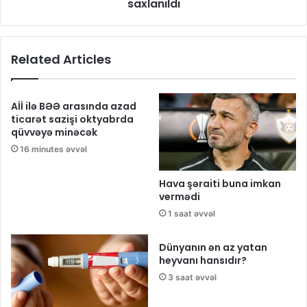
saxlanıldı
Related Articles
Aİİ ilə BƏƏ arasında azad
ticarət sazişi oktyabrda
qüvvəyə minəcək
16 minutes əvvəl
Hava şəraiti buna imkan
vermədi
1 saat əvvəl
Dünyanın ən az yatan
heyvanı hansıdır?
3 saat əvvəl