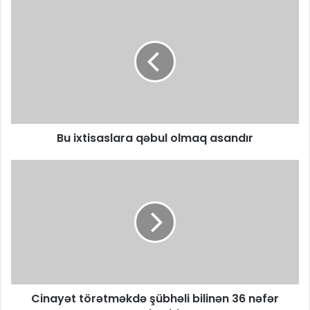
Bu ixtisaslara qəbul olmaq asandır
Cinayət törətməkdə şübhəli bilinən 36 nəfər