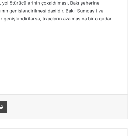
, yol ötürücülərinin çoxaldılması, Bakı şəhərinə
ının genişləndirilməsi daxildir. Bakı–Sumqayıt və
 genişləndirilərsə, tıxacların azalmasına bir o qədər
Print