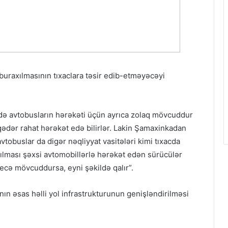
 buraxılmasının tıxaclara təsir edib-etməyəcəyi
də avtobusların hərəkəti üçün ayrıca zolaq mövcuddur
qədər rahat hərəkət edə bilirlər. Lakin Şamaxinkadan
tobuslar da digər nəqliyyat vasitələri kimi tıxacda
ırılması şəxsi avtomobillərlə hərəkət edən sürücülər
necə mövcuddursa, eyni şəkildə qalır”.
nın əsas həlli yol infrastrukturunun genişləndirilməsi