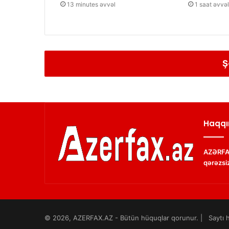
13 minutes əvvəl
1 saat əvvəl
Ş
Haqqı
AZƏRFAX
qərəzsiz
© 2026, AZERFAX.AZ - Bütün hüquqlar qorunur. | Saytı h