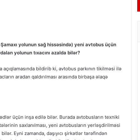
-Şamaxı yolunun sağ hissəsində) yeni avtobus üçün
rdalan yolunun tıxacını azalda bilər?
a açıqlamasında bildirib ki, avtobus parkının tikilməsi ilə
acların aradan qaldırılması arasında birbaşa əlaqə
dlər üçün inşa edilə bilər. Burada avtobusların texniki
itələrinin saxlanılması, yeni avtobusların yerləşdirilməsi
bilər. Eyni zamanda, daşıyıcı şirkətlər tərəfindən