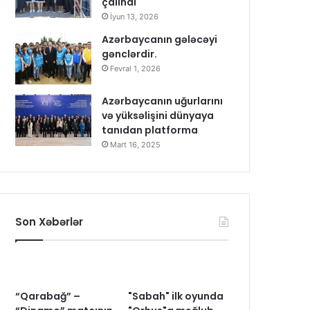
çalındı
İyun 13, 2026
Azərbaycanın gələcəyi
gənclərdir.
Fevral 1, 2026
Azərbaycanın uğurlarını
və yüksəlişini dünyaya
tanıdan platforma
Mart 16, 2025
Son Xəbərlər
“Qarabağ” –
"Sabah" ilk oyunda