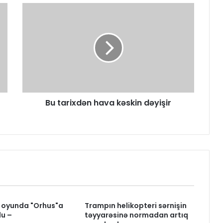
Bu tarixdən hava kəskin dəyişir
k oyunda "Orhus"a
Trampın helikopteri sərnişin
u –
təyyarəsinə normadan artıq