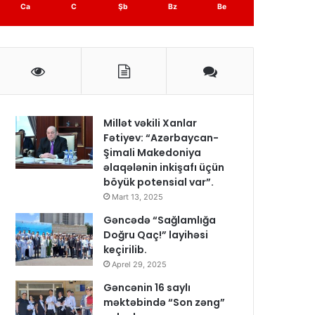
Ca
C
Şb
Bz
Be
Millət vəkili Xanlar
Fətiyev: “Azərbaycan-
Şimali Makedoniya
əlaqələnin inkişafı üçün
böyük potensial var”.
Mart 13, 2025
Gəncədə “Sağlamlığa
Doğru Qaç!” layihəsi
keçirilib.
Aprel 29, 2025
Gəncənin 16 saylı
məktəbində “Son zəng”