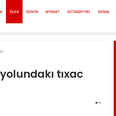
FƏ
ÖLKƏ
DÜNYA
SIYASƏT
İQTISADIYYAT
SOSIAL
aq?
yolundakı tıxac
0