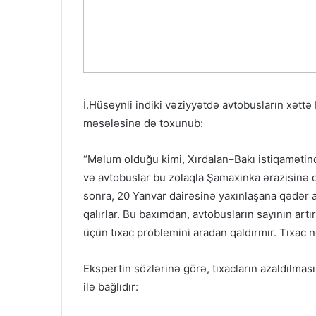
İ.Hüseynli indiki vəziyyətdə avtobusların xəttə
məsələsinə də toxunub:
“Məlum olduğu kimi, Xırdalan–Bakı istiqamətin
və avtobuslar bu zolaqla Şamaxinka ərazisinə 
sonra, 20 Yanvar dairəsinə yaxınlaşana qədər av
qalırlar. Bu baxımdan, avtobusların sayının art
üçün tıxac problemini aradan qaldırmır. Tıxac 
Ekspertin sözlərinə görə, tıxacların azaldılması
ilə bağlıdır: