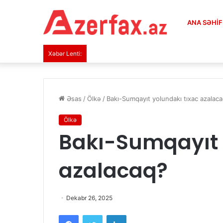
ANA SƏHI
Xəbər Lenti:
Əsas
/
Ölkə
/
Bakı-Sumqayıt yolundakı tıxac azalac
Ölkə
Bakı-Sumqayıt 
azalacaq?
Dekabr 26, 2025
Facebook
Twitter
LinkedIn