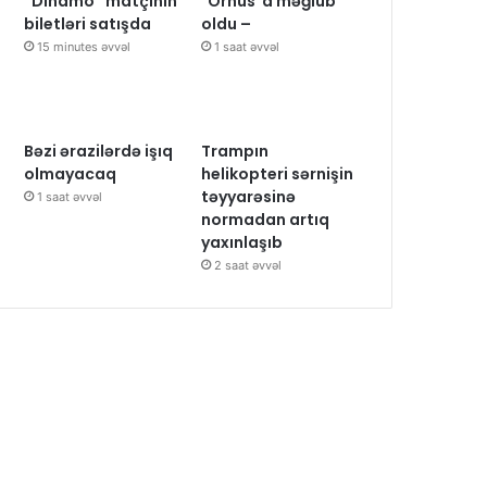
“Dinamo” matçının
"Orhus"a məğlub
biletləri satışda
oldu –
15 minutes əvvəl
1 saat əvvəl
Bəzi ərazilərdə işıq
Trampın
olmayacaq
helikopteri sərnişin
təyyarəsinə
1 saat əvvəl
normadan artıq
yaxınlaşıb
2 saat əvvəl