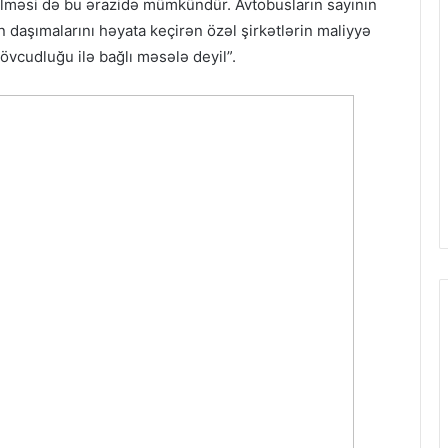
irilməsi də bu ərazidə mümkündür. Avtobusların sayının
in daşımalarını həyata keçirən özəl şirkətlərin maliyyə
mövcudluğu ilə bağlı məsələ deyil”.