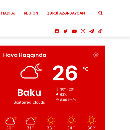
Axtar
HADISƏ
REGION
QƏRBİ AZƏRBAYCAN
Facebook
Twitter
YouTube
Instagram
Telegram
TikTok
Hava Haqqında
26
℃
Baku
30º - 26º
63%
8.96 km/h
Scattered Clouds
30
31
33
34
30
℃
℃
℃
℃
℃