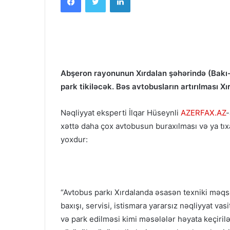
Abşeron rayonunun Xırdalan şəhərində (Bakı
park tikiləcək. Bəs avtobusların artırılması Xı
Nəqliyyat eksperti İlqar Hüseynli
AZERFAX.AZ
-
xəttə daha çox avtobusun buraxılması və ya tıx
yoxdur:
“Avtobus parkı Xırdalanda əsasən texniki məqsə
baxışı, servisi, istismara yararsız nəqliyyat vas
və park edilməsi kimi məsələlər həyata keçirilə 