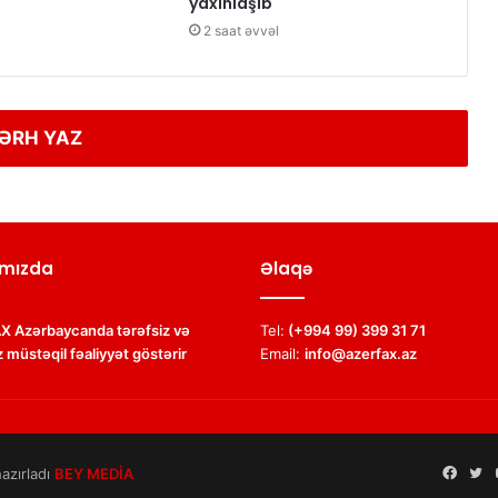
yaxınlaşıb
2 saat əvvəl
ƏRH YAZ
mızda
Əlaqə
 Azərbaycanda tərəfsiz və
Tel:
(+994 99) 399 31 71
 müstəqil fəaliyyət göstərir
Email:
info@azerfax.az
azırladı
BEY MEDİA
Face
Tw