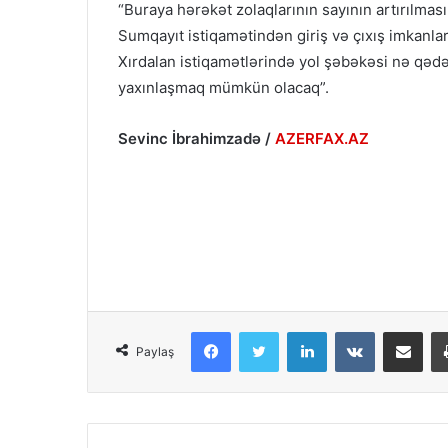
“Buraya hərəkət zolaqlarının sayının artırılması
Sumqayıt istiqamətindən giriş və çıxış imkanlar
Xırdalan istiqamətlərində yol şəbəkəsi nə qədər
yaxınlaşmaq mümkün olacaq”.
Sevinc İbrahimzadə /
AZERFAX.AZ
Facebook
Twitter
LinkedIn
VKontakte
Share via Email
Paylaş