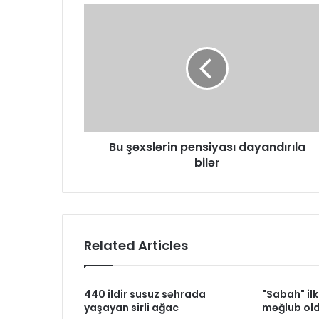
Bu şəxslərin pensiyası dayandırıla
bilər
Related Articles
440 ildir susuz səhrada
"Sabah" il
yaşayan sirli ağac
məğlub old