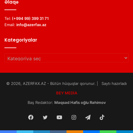
Əlaqə
Tel:
(+994 99) 399 31 71
Email:
info@azerfax.az
Kategoriyalar
Kategoriyalar
© 2026, AZERFAX.AZ - Bütün hüquqlar qorunur. | Saytı hazırladı
BEY MEDİA
Baş Redaktor:
Məqsəd Hafis oğlu Rəhimov
Facebook
Twitter
YouTube
Instagram
Telegram
TikTok