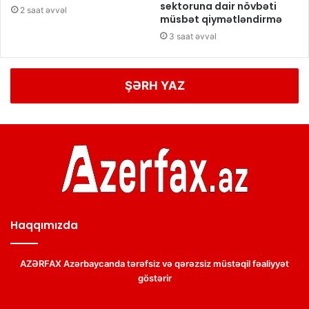
sektoruna dair növbəti
2 saat əvvəl
müsbət qiymətləndirmə
3 saat əvvəl
ŞƏRH YAZ
Haqqımızda
AZƏRFAX Azərbaycanda tərəfsiz və qərəzsiz müstəqil fəaliyyət
göstərir