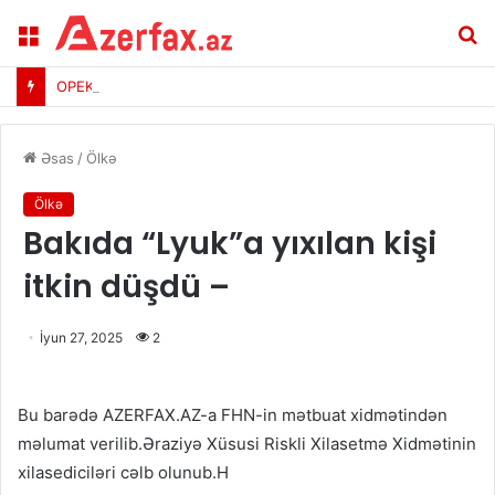
Menu
A
OPEK-dən ayrılan bu ölkə neft ixracını artırır
Əsas
/
Ölkə
Ölkə
Bakıda “Lyuk”a yıxılan kişi
itkin düşdü –
İyun 27, 2025
2
Bu barədə AZERFAX.AZ-a FHN-in mətbuat xidmətindən
məlumat verilib.Əraziyə Xüsusi Riskli Xilasetmə Xidmətinin
xilasediciləri cəlb olunub.H