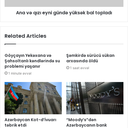
Ana və qızı eyni gündə yüksək bal topladı
Related Articles
Göyçayın Yekəxana və
Şəmkirdə sürücü sükan
Şahsoltanlı kəndlərində su
arxasında öldü
problemi yaşanır
1 saat əvvəl
1 minute əvvəl
Azərbaycan Kot-d’İvuarı
“Moody’s”dən
təbrik etdi
Azərbaycanın bank