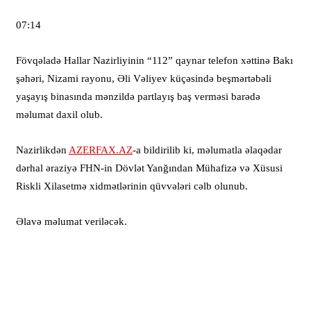
07:14
Fövqəladə Hallar Nazirliyinin “112” qaynar telefon xəttinə Bakı
şəhəri, Nizami rayonu, Əli Vəliyev küçəsində beşmərtəbəli
yaşayış binasında mənzildə partlayış baş verməsi barədə
məlumat daxil olub.
Nazirlikdən
AZERFAX.AZ
-a bildirilib ki, məlumatla əlaqədar
dərhal əraziyə FHN-in Dövlət Yanğından Mühafizə və Xüsusi
Riskli Xilasetmə xidmətlərinin qüvvələri cəlb olunub.
Əlavə məlumat veriləcək.