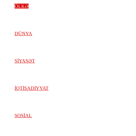
ÖLKƏ
DÜNYA
SIYASƏT
İQTISADIYYAT
SOSIAL