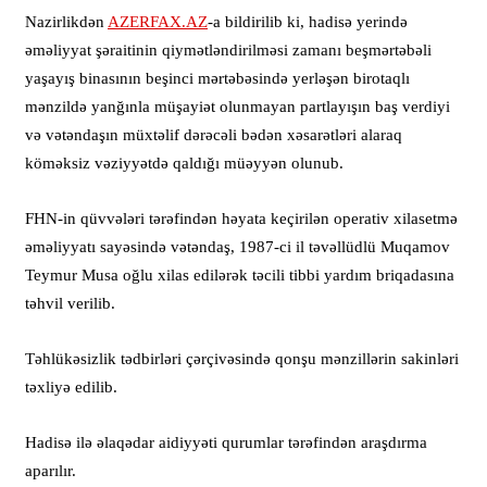
Nazirlikdən
AZERFAX.AZ
-a bildirilib ki, hadisə yerində
əməliyyat şəraitinin qiymətləndirilməsi zamanı beşmərtəbəli
yaşayış binasının beşinci mərtəbəsində yerləşən birotaqlı
mənzildə yanğınla müşayiət olunmayan partlayışın baş verdiyi
və vətəndaşın müxtəlif dərəcəli bədən xəsarətləri alaraq
köməksiz vəziyyətdə qaldığı müəyyən olunub.
FHN-in qüvvələri tərəfindən həyata keçirilən operativ xilasetmə
əməliyyatı sayəsində vətəndaş, 1987-ci il təvəllüdlü Muqamov
Teymur Musa oğlu xilas edilərək təcili tibbi yardım briqadasına
təhvil verilib.
Təhlükəsizlik tədbirləri çərçivəsində qonşu mənzillərin sakinləri
təxliyə edilib.
Hadisə ilə əlaqədar aidiyyəti qurumlar tərəfindən araşdırma
aparılır.