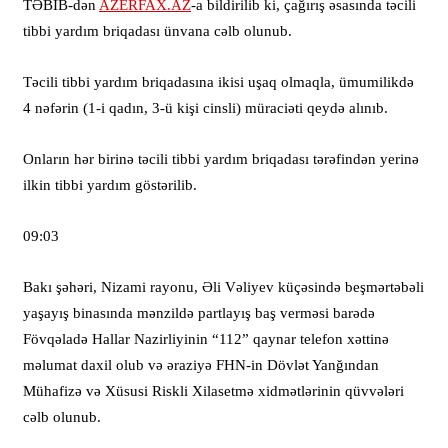
TƏBİB-dən
AZERFAX.AZ
-a bildirilib ki, çağırış əsasında təcili
tibbi yardım briqadası ünvana cəlb olunub.
Təcili tibbi yardım briqadasına ikisi uşaq olmaqla, ümumilikdə
4 nəfərin (1-i qadın, 3-ü kişi cinsli) müraciəti qeydə alınıb.
Onların hər birinə təcili tibbi yardım briqadası tərəfindən yerinə
ilkin tibbi yardım göstərilib.
09:03
Bakı şəhəri, Nizami rayonu, Əli Vəliyev küçəsində beşmərtəbəli
yaşayış binasında mənzildə partlayış baş verməsi barədə
Fövqəladə Hallar Nazirliyinin “112” qaynar telefon xəttinə
məlumat daxil olub və əraziyə FHN-in Dövlət Yanğından
Mühafizə və Xüsusi Riskli Xilasetmə xidmətlərinin qüvvələri
cəlb olunub.