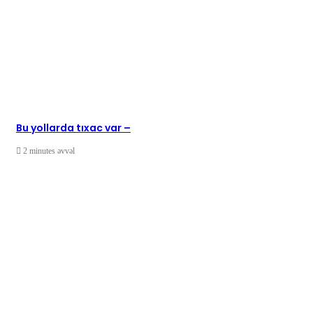
Bu yollarda tıxac var –
2 minutes əvvəl