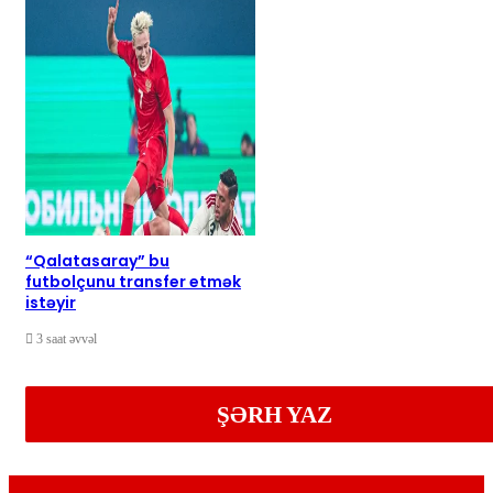
“Qalatasaray” bu
futbolçunu transfer etmək
istəyir
3 saat əvvəl
ŞƏRH YAZ