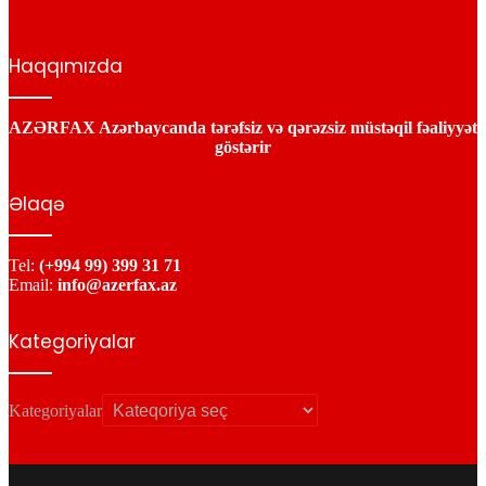
Haqqımızda
AZƏRFAX Azərbaycanda tərəfsiz və qərəzsiz müstəqil fəaliyyət
göstərir
Əlaqə
Tel:
(+994 99) 399 31 71
Email:
info@azerfax.az
Kategoriyalar
Kategoriyalar