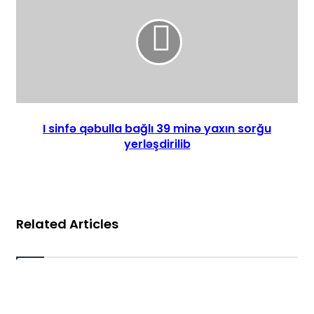
I sinfə qəbulla bağlı 39 minə yaxın sorğu
yerləşdirilib
Related Articles