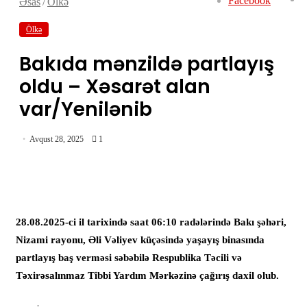
Facebook
Əsas
/
Ölkə
Ölkə
Bakıda mənzildə partlayış
oldu – Xəsarət alan
var/Yenilənib
Avqust 28, 2025
1
28.08.2025-ci il tarixində saat 06:10 radələrində Bakı şəhəri,
Nizami rayonu, Əli Vəliyev küçəsində yaşayış binasında
partlayış baş verməsi səbəbilə Respublika Təcili və
Təxirəsalınmaz Tibbi Yardım Mərkəzinə çağırış daxil olub.