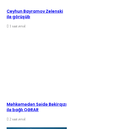
Ceyhun Bayramov Zelenski
ilə görüşüb
1 saat əvvəl
Məhkəmədən Səidə Bəkirqızı
ilə bağlı QƏRAR
2 saat əvvəl