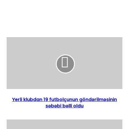
Yerli klubdan 19 futbolçunun göndərilməsinin
səbəbi bəlli oldu