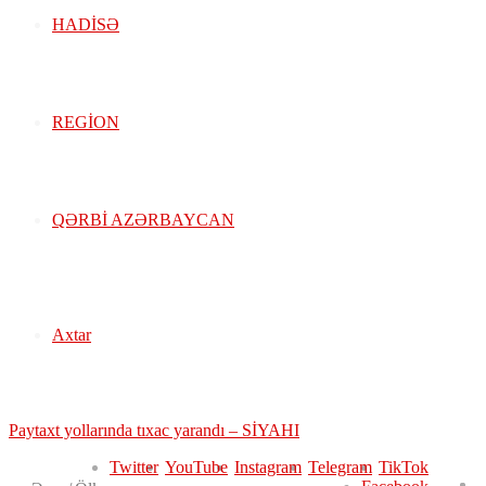
HADISƏ
REGION
QƏRBİ AZƏRBAYCAN
Axtar
Xəbər Lenti:
Paytaxt yollarında tıxac yarandı – SİYAHI
Twitter
YouTube
Instagram
Telegram
TikTok