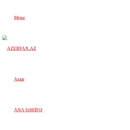
Menu
Axtar
ANA SƏHIFƏ