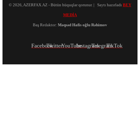
© 2026, AZERFAX.AZ - Bütün hüquqlar qorunur. | Saytı hazırladı
BEY
MEDİA
Baş Redaktor:
Məqsəd Hafis oğlu Rəhimov
Facebook
Twitter
YouTube
Instagram
Telegram
TikTok